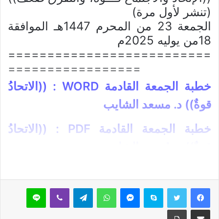
(تنشر لأول مرة)
الجمعة 23 من المحرم 1447هـ الموافقة
18من يوليه 2025م
==========================
=================
خطبة الجمعة القادمة WORD : ((الاتحادُ
قوةٌ)) د. مسعد الشايب
خطبة الجمعة القادمة PDF : ((الاتحادُ
قوةٌ)) د. مُسعد الشايب
اظهر المزيد
سكايب
ماسنجر
واتساب
تيلقرام
ڤايبر
لاين
أولا: العناصر:
1. دعوة الشريعة الإسلامية للاتحاد
مشاركة عبر البريد
طباعة