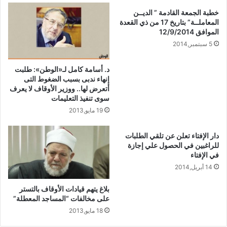
وَأَحْسَنُ تَأْوِيلًا} [النساء:59].
خطبة الجمعة القادمة ” الديــن
المعاملــة” بتاريخ 17 من ذي القعدة
===
الموافق 12/9/2014
هذا التجمع الروحي والعقدي والفكري على
5 سبتمبر,2014
الأصول لا يمنع من التجمع الجسدي،
والبدني، ولا يحرم الاختلاف في الفروع؛
د. أسامة كامل لـ«الوطن»: طلبت
إنهاء ندبى بسبب الضغوط التى
لأن الاختلاف: هو ما يتعذر معه الائتلاف
أتعرض لها.. ووزير الأوقاف لا يعرف
والجمع، وليست كذلك مسائل الاجتهاد
سوى تنفيذ التعليمات
19 مايو,2013
والفروع الفقهية؛ لأن الاختلاف فيها يسبب
استخراج الفرائض ودقائق معاني الشرع،
دار الإفتاء تعلن عن تلقي الطلبات
وكان الصحابة (رضوان الله عليهم)
للراغبين في الحصول علي إجازة
في الإفتاء
يختلفون في أحكام الحوادث، والفروع
14 أبريل,2014
الفقهية، وهم مع ذلك متآلفون مجتمعون،
وقد نهجت الشريعة الإسلامية طرقًا شتى
بلاغ يتهم قيادات الأوقاف بالتستر
على مخالفات “المساجد المعطلة”
في الدعوة إلى الاتحاد والتجمع، والبعد عن
18 مايو,2013
التفرق والتشرذم، كالتالي: