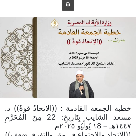
ل
ر
ى
ي
ت
د
و
ا
ي
إ
ت
ل
ر
ك
ت
ر
و
ن
ي
ا
خطبة الجمعة القادمة : ((الاتحادُ قوةٌ)) د.
مسعد الشايب بِتَارِيخِ: 22 مِنَ المُحَرَّمِ
١٤٤٧هـ – ١8 يُولْيُو ٢٠٢٥م
((الإتحاد والاجتماع قـــوة، والتفرق ضعف))