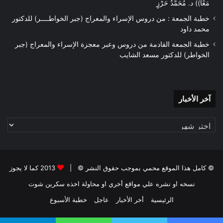
مَعًا)) د. مُحَمَّدُ حَرْزٍ
الخصال المحببة المرضية عند الله (عزّ
وجلّ)، فقد قال (صلى الله عليه وسلم):
خطبة الجمعة : من دروس الإسراء والمعراج (جبر الخواطــــر) للدكتور
محمد داود
(إِنَّ اللهَ يَرْضَى لَكُمْ ثَلَاثًا، وَيَكْرَهُ لَكُمْ ثَلَاثًا،
خطبة الجمعة القادمة من دروس وعبر معجزة الإسراء والمعراج (جبر
فَيَرْضَى لَكُمْ: أَنْ تَعْبُدُوهُ، وَلَا تُشْرِكُوا بِهِ
الخواطر) للدكتور مسعد الشايب
شَيْئًا، وَأَنْ تَعْتَصِمُوا بِحَبْلِ اللهِ جَمِيعًا وَلَا
تَفَرَّقُوا، وَيَكْرَهُ لَكُمْ: قِيلَ وَقَالَ، وَكَثْرَةَ
السُّؤَالِ، وَإِضَاعَةِ الْمَالِ) (اللفظ لمسلم).
آخر
آخر الأخبار
=====
الأخبار
5ـ الترغيب بالإخبار بأن الاجتماع طريق
موصلٌ إلى الجنة وسعتها ونعيمها، فقد قال
(صلى الله عليه وسلم): (…عَلَيْكُمْ بِالجَمَاعَةِ
وَإِيَّاكُمْ وَالفُرْقَةَ فَإِنَّ الشَّيْطَانَ مَعَ الوَاحِدِ
© كامل هذا الموقع محمي بموجب حقوق النشر © |
2013 كما لا يجوز
وَهُوَ مِنَ الِاثْنَيْنِ أَبْعَدُ، مَنْ أَرَادَ بُحْبُوحَةَ الجَنَّةِ
نسخه او نشره علي مواقع أخري او محاولة اخذه سكرين شوت
فَلْيَلْزَمُ الجَمَاعَةَ، مَنْ سَرَّتْهُ حَسَنَتُهُ وَسَاءَتْهُ
الرئيسية
أخر الأخبار
عاجل
خطبة الأسبوع
سَيِّئَتُهُ فَذَلِكَ الْمُؤْمِنُ) (رواه الترمذي).