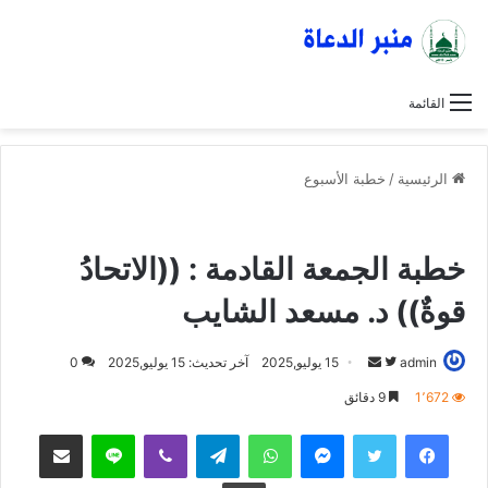
القائمة
الرئيسية
/
خطبة الأسبوع
خطبة الأسبوع
خطبة الجمعة
عاجل
خطبة الجمعة القادمة : ((الاتحادُ
قوةٌ)) د. مسعد الشايب
admin
ت
أ
15 يوليو,2025
آخر تحديث: 15 يوليو,2025
0
ا
ر
1٬672
9 دقائق
ب
س
فيسبوك
تويتر
ماسنجر
واتساب
تيلقرام
ڤايبر
لاين
مشاركة عبر البريد
ع
ل
ع
ب
طباعة