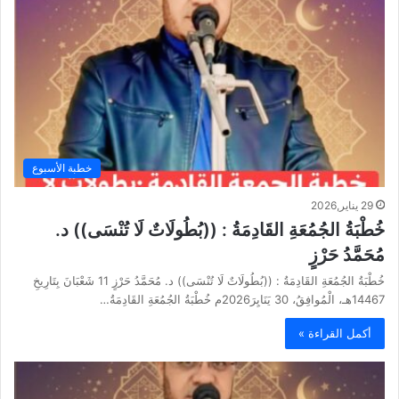
خطبة الأسبوع
29 يناير,2026
خُطْبَةُ الجُمُعَةِ القَادِمَةُ : ((بُطُولَاتٌ لَا تُنْسَى)) د.
مُحَمَّدُ حَرْزٍ
خُطْبَةُ الجُمُعَةِ القَادِمَةُ : ((بُطُولَاتٌ لَا تُنْسَى)) د. مُحَمَّدُ حَرْزٍ 11 شَعْبَانَ بِتَارِيخِ
14467هـ، الْمُوافِقُ، 30 يَنَايِرَ2026م خُطْبَةُ الجُمُعَةِ القَادِمَةُ…
أكمل القراءة »