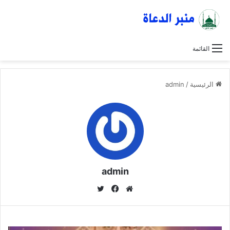
القائمة
الرئيسية
/
admin
admin
موق
في
تويت
ع
سب
ر
الوي
وك
ب