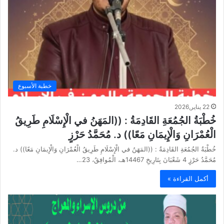
خطبة الأسبوع
22 يناير,2026
خُطْبَةُ الجُمُعَةِ القَادِمَةُ : ((المَهَنُ في الْإِسْلَامِ طَرِيقُ
الْعُمْرَانِ وَالْإِيمَانِ مَعًا)) د. مُحَمَّدُ حَرْزٍ
خُطْبَةُ الجُمُعَةِ القَادِمَةُ : ((المَهَنُ في الْإِسْلَامِ طَرِيقُ الْعُمْرَانِ وَالْإِيمَانِ مَعًا)) د.
مُحَمَّدُ حَرْزٍ 4 شَعْبَانَ بِتَارِيخِ 14467هـ، الْمُوافِقُ، 23…
أكمل القراءة »