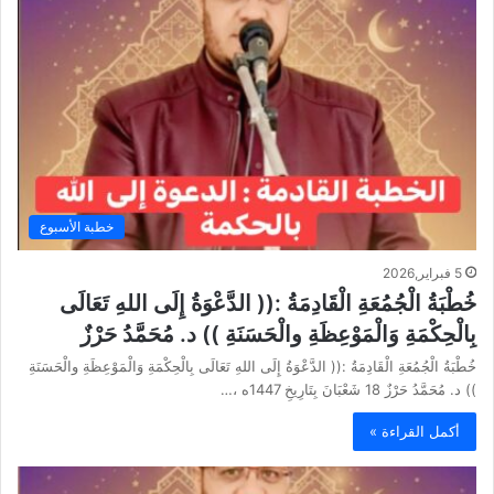
خطبة الأسبوع
5 فبراير,2026
خُطْبَةُ الْجُمُعَةِ الْقَادِمَةُ :(( الدَّعْوَةُ إِلَى اللهِ تَعَالَى
بِالْحِكْمَةِ وَالْمَوْعِظَةِ والْحَسَنَةِ )) د. مُحَمَّدُ حَرْزٌ
خُطْبَةُ الْجُمُعَةِ الْقَادِمَةُ :(( الدَّعْوَةُ إِلَى اللهِ تَعَالَى بِالْحِكْمَةِ وَالْمَوْعِظَةِ والْحَسَنَةِ
)) د. مُحَمَّدُ حَرْزٌ 18 شَعْبَانَ بِتَارِيخِ 1447ه ،…
أكمل القراءة »