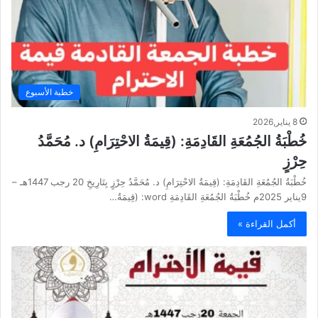
خطبة الأسبوع
8 يناير,2026
خُطْبَةُ الجُمُعَةِ القَادِمَةِ: (قِيمَةُ الاحْتِرَامِ) د. مُحَمَّدُ
حِرْزٍ
خُطْبَةُ الجُمُعَةِ القَادِمَةِ: (قِيمَةُ الاحْتِرَامِ) د. مُحَمَّدُ حِرْزٍ بِتَارِيخِ 20 رجب 1447هـ –
9يناير 2025م خُطْبَةُ الجُمُعَةِ القَادِمَةِ word: (قِيمَةُ…
أكمل القراءة »