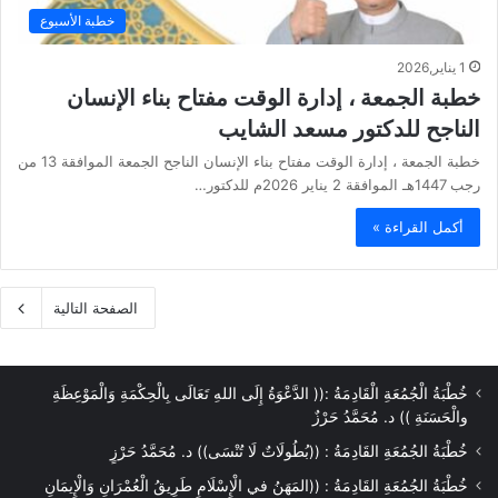
خطبة الأسبوع
1 يناير,2026
خطبة الجمعة ، إدارة الوقت مفتاح بناء الإنسان
الناجح للدكتور مسعد الشايب
خطبة الجمعة ، إدارة الوقت مفتاح بناء الإنسان الناجح الجمعة الموافقة 13 من
رجب 1447هـ الموافقة 2 يناير 2026م للدكتور…
أكمل القراءة »
الصفحة التالية
خُطْبَةُ الْجُمُعَةِ الْقَادِمَةُ :(( الدَّعْوَةُ إِلَى اللهِ تَعَالَى بِالْحِكْمَةِ وَالْمَوْعِظَةِ
والْحَسَنَةِ )) د. مُحَمَّدُ حَرْزٌ
خُطْبَةُ الجُمُعَةِ القَادِمَةُ : ((بُطُولَاتٌ لَا تُنْسَى)) د. مُحَمَّدُ حَرْزٍ
خُطْبَةُ الجُمُعَةِ القَادِمَةُ : ((المَهَنُ في الْإِسْلَامِ طَرِيقُ الْعُمْرَانِ وَالْإِيمَانِ