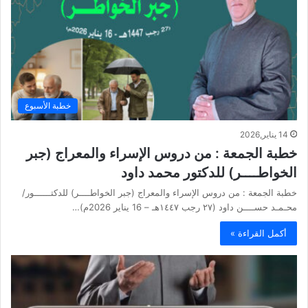
خطبة الأسبوع
14 يناير,2026
خطبة الجمعة : من دروس الإسراء والمعراج (جبر
الخواطــــر) للدكتور محمد داود
خطبة الجمعة : من دروس الإسراء والمعراج (جبر الخواطــــر) للدكتــــــور/
محـمـد حســــن داود (٢٧ رجب ١٤٤٧هـ – 16 يناير 2026م)…
أكمل القراءة »