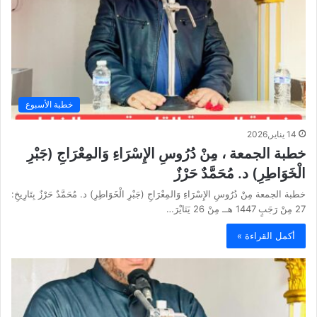
خطبة الأسبوع
14 يناير,2026
خطبة الجمعة ، مِنْ دُرُوسِ الإِسْرَاءِ وَالمِعْرَاجِ (جَبْرِ
الْخَوَاطِرِ) د. مُحَمَّدٌ حَرْزٌ
خطبة الجمعة مِنْ دُرُوسِ الإِسْرَاءِ وَالمِعْرَاجِ (جَبْرِ الْخَوَاطِرِ) د. مُحَمَّدٌ حَرْزٌ بِتَارِيخِ:
27 مِنْ رَجَبٍ 1447 هــ مِنْ 26 يَنَايْرَ…
أكمل القراءة »