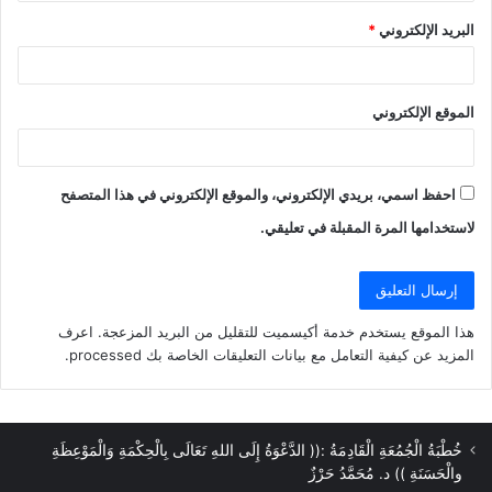
البريد الإلكتروني
*
الموقع الإلكتروني
احفظ اسمي، بريدي الإلكتروني، والموقع الإلكتروني في هذا المتصفح
لاستخدامها المرة المقبلة في تعليقي.
هذا الموقع يستخدم خدمة أكيسميت للتقليل من البريد المزعجة.
اعرف
المزيد عن كيفية التعامل مع بيانات التعليقات الخاصة بك processed
.
خُطْبَةُ الْجُمُعَةِ الْقَادِمَةُ :(( الدَّعْوَةُ إِلَى اللهِ تَعَالَى بِالْحِكْمَةِ وَالْمَوْعِظَةِ
والْحَسَنَةِ )) د. مُحَمَّدُ حَرْزٌ