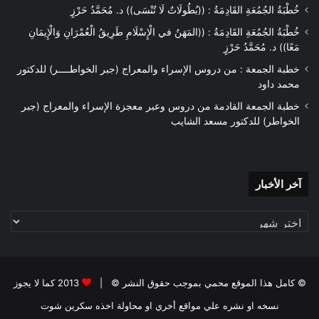
خُطْبَةُ الجُمُعَةِ القَادِمَةُ : ((بُطُولَاتٌ لَا تُنْسَى)) د. مُحَمَّدُ حَرْزٍ
خُطْبَةُ الجُمُعَةِ القَادِمَةُ : ((المَهَنُ في الْإِسْلَامِ طَرِيقُ الْعُمْرَانِ وَالْإِيمَانِ
مَعًا)) د. مُحَمَّدُ حَرْزٍ
خطبة الجمعة : من دروس الإسراء والمعراج (جبر الخواطــــر) للدكتور
محمد داود
خطبة الجمعة القادمة من دروس وعبر معجزة الإسراء والمعراج (جبر
الخواطر) للدكتور مسعد الشايب
آخر
آخر الأخبار
الأخبار
© كامل هذا الموقع محمي بموجب حقوق النشر © |
2013 كما لا يجوز
نسخه او نشره علي مواقع أخري او محاولة اخذه سكرين شوت