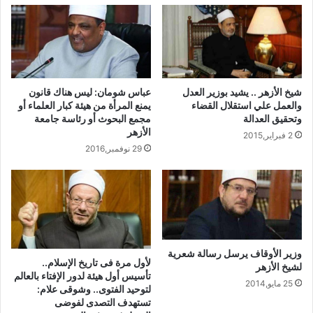
نسخ الرابط
عباس شومان: ليس هناك قانون
شيخ الأزهر .. يشيد بوزير العدل
يمنع المرأة من هيئة كبار العلماء أو
والعمل علي استقلال القضاء
مجمع البحوث أو رئاسة جامعة
وتحقيق العدالة
الأزهر
2 فبراير,2015
29 نوفمبر,2016
وزير الأوقاف يرسل رسالة شعرية
لأول مرة فى تاريخ الإسلام..
لشيخ الأزهر
تأسيس أول هيئة لدور الإفتاء بالعالم
25 مايو,2014
لتوحيد الفتوى.. وشوقى علام:
تستهدف التصدى لفوضى