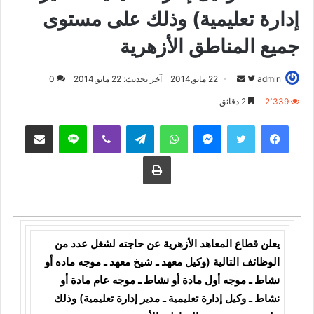
إدارة تعليمية) وذلك على مستوى
جميع المناطق الأزهرية
admin
ت
أ
22 مايو,2014
آخر تحديث: 22 مايو,2014
0
ا
ر
2٬339
2 دقائق
ب
س
فيسبوك
تويتر
ماسنجر
واتساب
تيلقرام
ڤايبر
لاين
مشاركة عبر البريد
ع
ل
ع
ب
طباعة
ل
ر
ى
ي
ت
د
و
ا
ي
إ
يعلن قطاع المعاهد الأزهرية عن حاجته لشغل عدد من
ت
ل
الوظائف التالية (وكيل معهد ـ شيخ معهد ـ موجه ماده أو
ر
ك
نشاط ـ موجه أول مادة أو نشاط ـ موجه عام مادة أو
ت
نشاط ـ وكيل إدارة تعليمية ـ مدير إدارة تعليمية) وذلك
ر