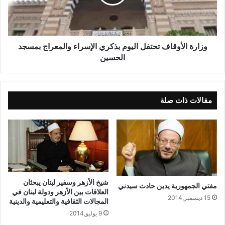
نص.
وبالنسبة للراغبين في الاطلاع على الوظائف المعلن عنها
وتفاصيل المستندات المطلوبة للتقدم يتم ذلك من خلال
ديوان عام المنطقة الأزهرية التابع لها أو والإدارات
وزارة الأوقاف تحتفل اليوم بذكري الإسراء والمعراج بمسجد
الحسين
التعليمية (التفاتيش).
كما يقتصر التقدم للوظائف على وظيفة واحدة تابعة
لمرحلة تعليمية واحدة، على ان تقدم الطلبات بالمناطق
الأزهرية التابع لها المتقدم في موعد أقصاه ( خمسة عشر
مقالات ذات صلة
يوماً) من تاريخ الإعلان.
شيخ الأزهر وسفير لبنان يبحثان
مفتي الجمهورية يدين حادث سيدني
العلاقات بين الأزهر ودولة لبنان في
15 ديسمبر,2014
المجالات الثقافية والتعليمية والدينية
9 يوليو,2014