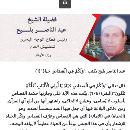
ى
ي
ت
د
و
ا
ي
إ
ت
ل
ر
ك
ت
ر
و
ن
عبد الناصر بليح يكتب :”وَلَكُمْ فِي الْقِصَاصِ حَيَاةٌ”(1)
ي
ا
قال تعالي:”وَلَكُمْ فِي الْقِصَاصِ حَيَاةٌ يَا أُولِي الْأَلْبَابِ لَعَلَّكُمْ
تَتَّقُونَ”(البقرة/179). بيّنت هذه الآية على وجازتها حكمة القصاص
بأسلوب لا يُسامى، وعبارةٍ لا تُحاكى، واشتهر أنها من أبلغ آي القرآن.
ومن دقائق البلاغة فيها أن جعل فيها الضد متضمناً لضده، وهو
(الحياة) في (الإماتة) التي هي القصاص وعرّف القصاص ونكّر الحياة
للإشعار بأن في هذا الجنس نوعاً من الحياة عظيماً لا يبلغه الوصف،