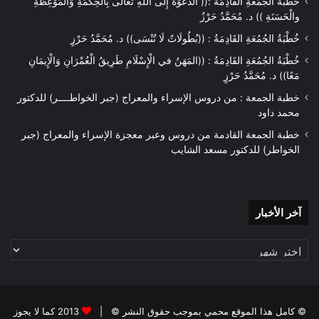
خُطْبَةُ الْجُمُعَةِ الْقَادِمَةُ :(( الدَّعْوَةُ إِلَى اللهِ تَعَالَى بِالْحِكْمَةِ وَالْمَوْعِظَةِ
والْحَسَنَةِ )) د. مُحَمَّدُ حَرْزٌ
خُطْبَةُ الجُمُعَةِ القَادِمَةُ : ((بُطُولَاتٌ لَا تُنْسَى)) د. مُحَمَّدُ حَرْزٍ
خُطْبَةُ الجُمُعَةِ القَادِمَةُ : ((المَهَنُ في الْإِسْلَامِ طَرِيقُ الْعُمْرَانِ وَالْإِيمَانِ
مَعًا)) د. مُحَمَّدُ حَرْزٍ
خطبة الجمعة : من دروس الإسراء والمعراج (جبر الخواطــــر) للدكتور
محمد داود
خطبة الجمعة القادمة من دروس وعبر معجزة الإسراء والمعراج (جبر
الخواطر) للدكتور مسعد الشايب
آخر
آخر الأخبار
الأخبار
© كامل هذا الموقع محمي بموجب حقوق النشر © |
2013 كما لا يجوز