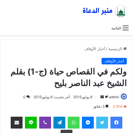
القائمة
الرئيسية
/
أخبار الأوقاف
أخبار الأوقاف
ولكم في القصاص حياة (ج-1) بقلم
الشيخ عبد الناصر بليح
admin
ت
أ
6 يوليو,2015
آخر تحديث: 6 يوليو,2015
0
ا
ر
2٬914
3 دقائق
ب
س
فيسبوك
تويتر
ماسنجر
واتساب
تيلقرام
ڤايبر
لاين
مشاركة عبر البريد
ع
ل
ع
ب
طباعة
ل
ر