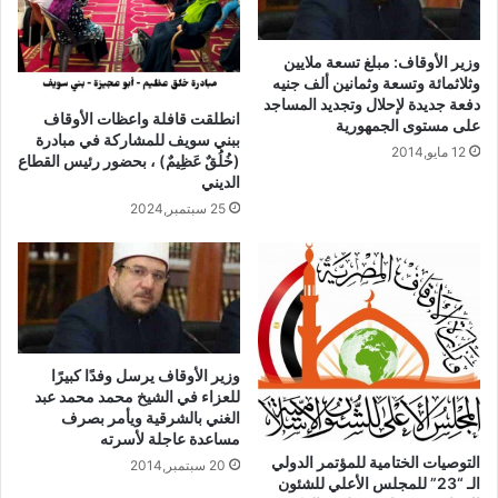
الجناية قتلاً عمداً,وراحة نفسية لمن اعتدي عليه بجراح أو ضرب أو
إتلاف عضو من أعضاء جسده ,لأن المجني عليه حين يري أن القضاء
وزير الأوقاف: مبلغ تسعة ملايين
العادل أخذ له حقه واقتص من الجاني ارتاح باله وهدأ ضميره واطمأن
وثلاثمائة وتسعة وثمانين ألف جنيه
فؤاده فلا يفكر في الانتقام الذي يشيع الفوضي
دفعة جديدة لإحلال وتجديد المساجد
انطلقت قافلة واعظات الأوقاف
على مستوى الجمهورية
ببني سويف للمشاركة في مبادرة
12 مايو,2014
مقالات ذات صلة
(خُلُقٌ عَظِيمٌ) ، بحضور رئيس القطاع
الديني
25 سبتمبر,2024
خطبة الجمعة القادمة بعنوان : ( وأعدوا لهم ما
استطعتم من قوة) د عبدالعزيز موسي الدبور
28 أكتوبر,2024
خطبة الجمعة : (رحـم الله رجـلا سمحـا) للدكتـــــور/
محمـد حســــن داود
وزير الأوقاف يرسل وفدًا كبيرًا
9 أكتوبر,2024
للعزاء في الشيخ محمد محمد عبد
الغني بالشرقية ويأمر بصرف
ما هو موقع منبر الدعاة
مساعدة عاجلة لأسرته
9 أكتوبر,2024
التوصيات الختامية للمؤتمر الدولي
20 سبتمبر,2014
الـ “23” للمجلس الأعلي للشئون