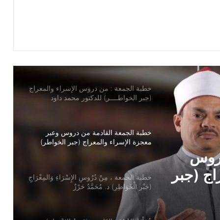
الإنسان الناجح للدكتور مسعد الشايب
خطبة الجمعة : من دروس الإسراء والمعراج
(جبر الخواطــــر) للدكتور محمد داود
خطبة الجمعة القادمة من دروس وعبر
معجزة الإسراء والمعراج (جبر الخواطر)
للدكتور مسعد الشايب
خطبة الجمعة ، مِنْ دُرُوسِ الإِسْرَاءِ وَالمِعْرَاجِ
(جَبْرِ الْخَوَاطِرِ) د. مُحَمَّدٌ حَرْزٌ
سْرَاءِ
ُحَمَّدٌ
خُطْبَةُ الجُمُعَةِ القَادِمَةِ: (قِيمَةُ الاحْتِرَامِ) د.
مُحَمَّدُ حِرْزٍ