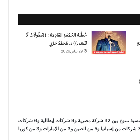
خُطْبَةُ الجُمُعَةِ القَادِمَةُ : ((بُطُولَاتٌ لَا
ةِ
تُنْسَى)) د. مُحَمَّدُ حَرْزٍ
29 يناير,2026
)
وأوضح أن الشركات التى ستقوم بتنفيذ المحطات الشمسية تتنوع بين 32 شركة مصرية و9 شركات إيطالية و6 شركات
من المملكة العربية السعودية و5 شركات من فرنسا، و7 شركات من إسبانيا و5 من الصين و3 من الإمارات و3 من كوريا