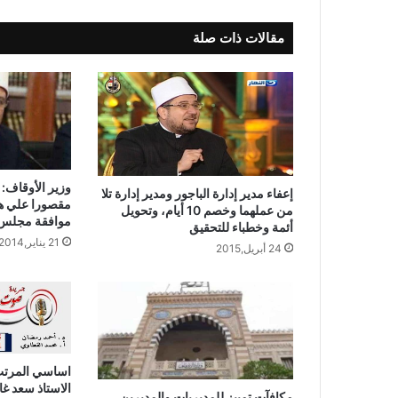
مقالات ذات صلة
وزير الأوقاف: 
إعفاء مدير إدارة الباجور ومدير إدارة تلا
مقصورا علي هيئ
من عملهما وخصم 10 أيام، وتحويل
موافقة مجلس ا
أئمة وخطباء للتحقيق
21 يناير,2014
24 أبريل,2015
اساسي المرتب 
الاستاذ سعد غا
مكافآت تمييز للمديريات والمديرين