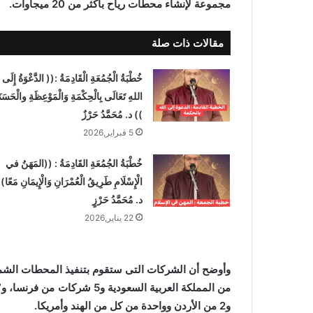
مجموعة لإنشاء محطات رياح بأكثر من 20 ميجاوات.
مقالات ذات صلة
خُطْبَةُ الْجُمُعَةِ الْقَادِمَةُ :(( الدَّعْوَةُ إِلَى
اللهِ تَعَالَى بِالْحِكْمَةِ وَالْمَوْعِظَةِ والْحَسَنَ
)) د. مُحَمَّدُ حَرْزٌ
5 فبراير,2026
خُطْبَةُ الجُمُعَةِ القَادِمَةُ : ((المَهَنُ في
الْإِسْلَامِ طَرِيقُ الْعُمْرَانِ وَالْإِيمَانِ مَعًا)
د. مُحَمَّدُ حَرْزٍ
22 يناير,2026
و2 من الأردن وواحدة من كل من الهند وأمريكا.