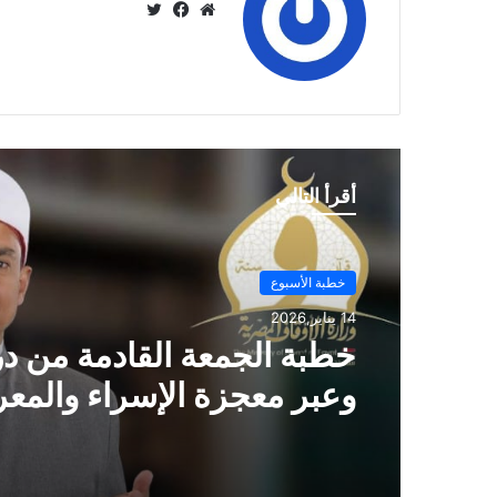
موق
في
تويت
ع
سب
ر
الوي
وك
ب
أقرأ التالي
خطبة الأسبوع
14 يناير,2026
خطبة الجمعة ، مِنْ دُرُوسِ الإِ
وَالمِعْرَاجِ (جَبْرِ الْخَوَاطِرِ) د. م
حَرْزٌ