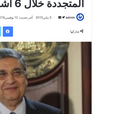
المتجددة خلال 6 أشهر
admin
ت
أ
5 يناير,2015
آخر تحديث: 12 نوفمبر,2019
ا
ر
فيسبوك
ب
س
شاركها
ع
ل
ع
ب
ل
ر
ى
ي
ت
د
و
ا
ي
إ
ت
ل
ر
ك
ت
ر
و
ن