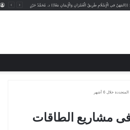
: ((المَهَنُ في الْإِسْلَامِ طَرِيقُ الْعُمْرَانِ وَالْإِيمَانِ مَعًا)) د. مُحَمَّدُ حَرْزٍ
جددة خلال 6 أشهر
ء فى مشاريع الطاقات