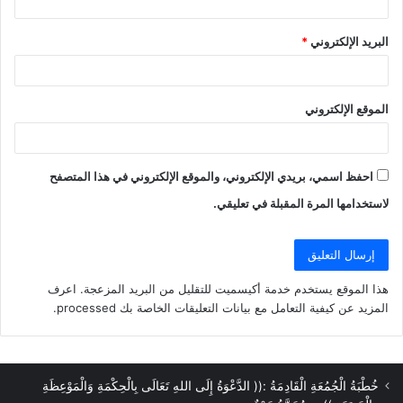
البريد الإلكتروني
*
الموقع الإلكتروني
احفظ اسمي، بريدي الإلكتروني، والموقع الإلكتروني في هذا المتصفح
لاستخدامها المرة المقبلة في تعليقي.
هذا الموقع يستخدم خدمة أكيسميت للتقليل من البريد المزعجة.
اعرف
المزيد عن كيفية التعامل مع بيانات التعليقات الخاصة بك processed
.
خُطْبَةُ الْجُمُعَةِ الْقَادِمَةُ :(( الدَّعْوَةُ إِلَى اللهِ تَعَالَى بِالْحِكْمَةِ وَالْمَوْعِظَةِ