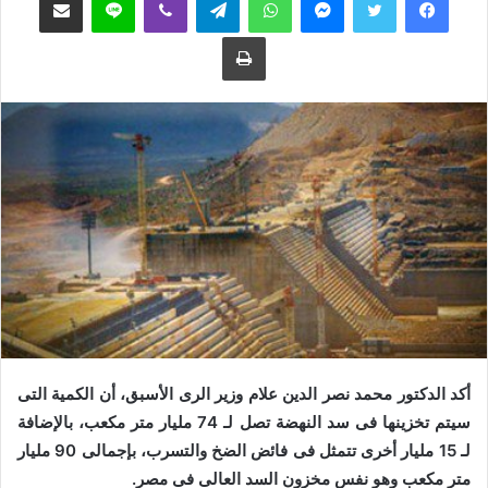
ع
ب
طباعة
ل
ر
ى
ي
ت
د
و
ا
ي
إ
ت
ل
ر
ك
ت
ر
و
ن
ي
ا
أكد الدكتور محمد نصر الدين علام وزير الرى الأسبق، أن الكمية التى
سيتم تخزينها فى سد النهضة تصل لـ 74 مليار متر مكعب، بالإضافة
لـ 15 مليار أخرى تتمثل فى فائض الضخ والتسرب، بإجمالى 90 مليار
متر مكعب وهو نفس مخزون السد العالى فى مصر.