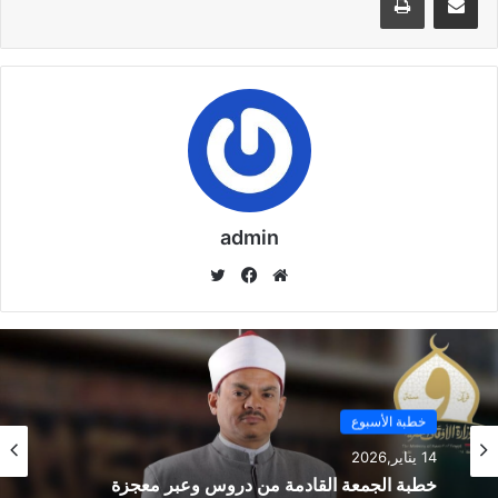
مقالات ذات صلة
خُطْبَةُ الْجُمُعَةِ الْقَادِمَةُ :(( الدَّعْوَةُ إِلَى اللهِ تَعَالَى
بِالْحِكْمَةِ وَالْمَوْعِظَةِ والْحَسَنَةِ )) د. مُحَمَّدُ حَرْزٌ
5 فبراير,2026
خُطْبَةُ الجُمُعَةِ القَادِمَةُ : ((بُطُولَاتٌ لَا تُنْسَى)) د. مُحَمَّدُ
admin
حَرْزٍ
29 يناير,2026
موق
في
تويت
ع
سب
ر
خُطْبَةُ الجُمُعَةِ القَادِمَةُ : ((المَهَنُ في الْإِسْلَامِ طَرِيقُ
الوي
وك
الْعُمْرَانِ وَالْإِيمَانِ مَعًا)) د. مُحَمَّدُ حَرْزٍ
ب
22 يناير,2026
خطبة الأسبوع
14 يناير,2026
وأشار الى أن مصر فى تلك الحالة ستفقد مخزونها من المياه لتكملة
خطبة الجمعة القادمة من دروس وعبر معجزة
حصتها المائية مضيفا ” هنقعد سنوات جفاف نعانى كما كان قبل بناء