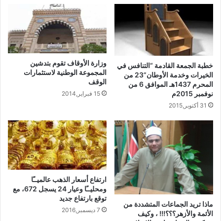
وزارة الأوقاف تقوم بتدشين
خطبة الجمعة القادمة “التنافس في
المجموعة الوطنية لاستثمارات
الخيرات وخدمة الأوطان”23 من
الوقف
المحرم 1437هـ الموافق 6 من
نوفمبر 2015م
15 فبراير,2014
31 أكتوبر,2015
ارتفاع أسعار الذهب عالميــًا
ومحليــًا وعيار 24 يسجل 672، مع
توقع بارتفاع جديد
ماذا تريد الجماعات المتشددة من
7 ديسمبر,2016
الأئمة والأزهر؟؟؟!!! ، وكيف