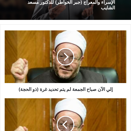
الإسراء والمعراج (جبر الخواطر) للدكتور مسعد
السد العالى ” ، موضحا أن سد النهضة سيحتاج كذلك لملء خزانه
الشايب
عقب توليد الكهرباء وينتج عن ذلك مضاعفة “السنوات الجفاف”
لمصر والتى من المحتمل أن تصل لـ 10 سنوات.
نسخ الرابط
إلي الآن صباح الجمعة لم يتم تحديد غرة (ذو الحجة)