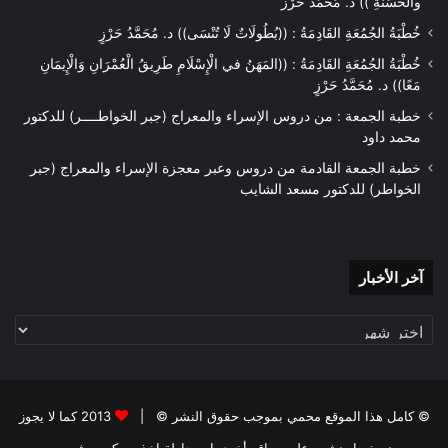
والْحَسَنَةِ )) د. مُحَمَّدُ حَرْزٌ
خُطْبَةُ الجُمُعَةِ القَادِمَةُ : ((بُطُولَاتٌ لَا تُنْسَى)) د. مُحَمَّدُ حَرْزٍ
خُطْبَةُ الجُمُعَةِ القَادِمَةُ : ((المَهَنُ في الْإِسْلَامِ طَرِيقُ الْعُمْرَانِ وَالْإِيمَانِ
مَعًا)) د. مُحَمَّدُ حَرْزٍ
خطبة الجمعة : من دروس الإسراء والمعراج (جبر الخواطــــر) للدكتور
محمد داود
خطبة الجمعة القادمة من دروس وعبر معجزة الإسراء والمعراج (جبر
الخواطر) للدكتور مسعد الشايب
آخر
آخر الأخبار
الأخبار
© كامل هذا الموقع محمي بموجب حقوق النشر © |
2013 كما لا يجوز