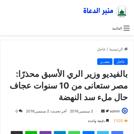
القائمة
الرئيسية
/
عاجل
عاجل
مصــر
بالفيديو وزير الري الأسبق محذرًا:
مصر ستعانى من 10 سنوات عجاف
حال ملء سد النهضة
admin
ت
أ
2 سبتمبر,2016
آخر تحديث: 2 سبتمبر,2016
0
ا
ر
1٬020
دقيقة واحدة
ب
س
فيسبوك
تويتر
ماسنجر
واتساب
تيلقرام
ڤايبر
لاين
مشاركة عبر البريد
ع
ل