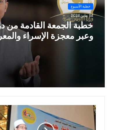
خطبة الأسبوع
14 يناير,2026
خطبة الجمعة ، مِنْ دُرُوسِ الإِ
وَالمِعْرَاجِ (جَبْرِ الْخَوَاطِرِ) د. م
حَرْزٌ