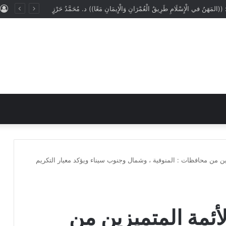
: ((المَهَنُ في الْإِسْلَامِ طَرِيقُ الْعُمْرَانِ وَالْإِيمَانِ مَعًا)) د. مُحَمَّدُ حَرْزٍ
زين من محافظات : المنوفية ، وشمال وجنوب سيناء ويؤكد معيار التكريم
أئمة المتميزين من