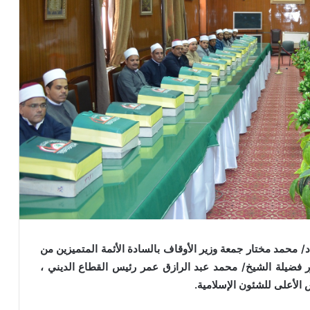
لموافق 31 / 8 / 2015 م معالي أ .د/ محمد مختار جمعة وزير الأوقاف بالسادة الأئمة المتميزين من
 فضيلة الشيخ/ محمد عبد الرازق عمر رئيس القطاع الديني ،
لأعلى للشئون الإسلامية.