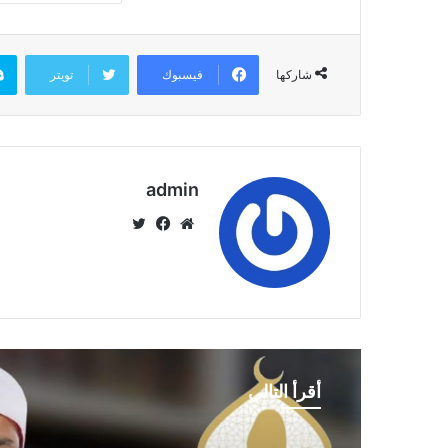
فيسبوك
تويتر
شاركها
admin
موق
في
تويت
ع
سب
ر
الوي
وك
ب
أقرأ التالي