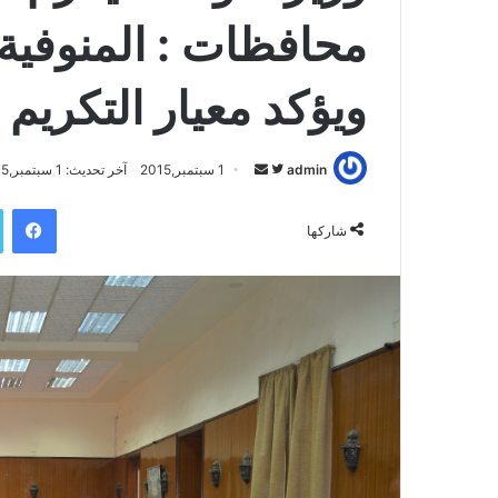
محافظات : المنوفية
ويؤكد معيار التكريم 
admin
ت
أ
1 سبتمبر,2015
آخر تحديث: 1 سبتمبر,2015
ا
ر
فيسبوك
ب
س
شاركها
ع
ل
ع
ب
ل
ر
ى
ي
ت
د
و
ا
ي
إ
ت
ل
ر
ك
ت