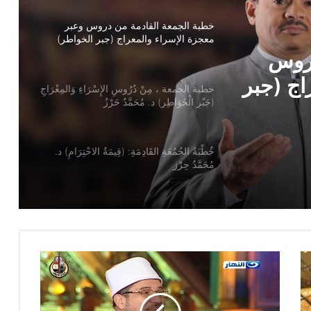
خطبة الجمعة ، مِنْ دُرُوسِ الإِسْرَاءِ وَالمِعْرَاجِ
(جَبْرِ الْخَوَاطِرِ) د. مُحَمَّدٌ حَرْزٌ
سْرَاءِ
ُحَمَّدٌ
خُطْبَةُ الجُمُعَةِ القَادِمَةِ: (قِيمَةُ الاحْتِرَامِ) د.
مُحَمَّدُ حِرْزٍ
خطبة الجمعة ، قيمة الاحترام ، للدكتور
مسعد الشايب
خطبة الجمعة للدكتور محمد داود ، قيمة
الاحترام
خطبة الجمعة القادمة ( قيمة الاحترام )
للشيخ ثروت سويف