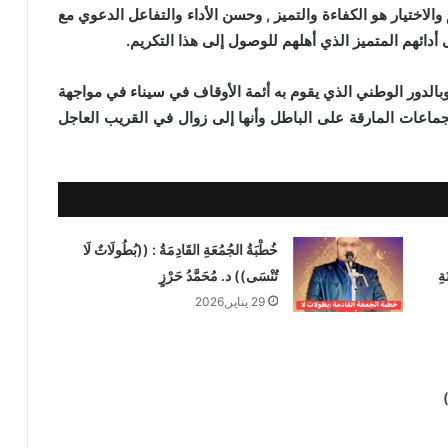
الاختيار هو الكفاءة والتميز , وحسن الأداء والتفاعل الدعوي مع
أدائهم المتميز الذي أهلهم للوصول إلى هذا التكريم.
بالدور الوطني الذي يقوم به أئمة الأوقاف في سيناء في مواجهة
جماعات المارقة على الباطل وأنها إلى زوال في القريب العاجل
خُطْبَةُ الجُمُعَةِ القَادِمَةُ : ((بُطُولَاتٌ لَا
ةِ
تُنْسَى)) د. مُحَمَّدُ حَرْزٍ
29 يناير,2026
)