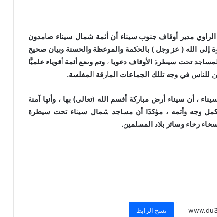
راوي مدير أوقاف جنوب سيناء أن أئمة شمال سيناء صامدون
ة إلى الله ( عز وجل ) بالحكمة والموعظة والحسنة وبيان صحيح
مساجد تحت سيطرة الأوقاف دعويا ، وتم وضع أئمة أقوياء علميًّا
ين للناس في وجه تللك الجماعات المارقة المفلسة.
، أن سيناء أرض مباركة أقسم الله (تعالى) بها ، وأنها آمنة
 أكمل وجه وأتمه ، مؤكدًا أن مساجد شمال سيناء تحت سيطرة
سخاء رخاء وسائر بلاد المسلمين.
خطبة الجمعة للدكتور محمد داود ، قيمة
الاحترام
خطبة الجمعة القادمة ( قيمة الاحترام )
للشيخ ثروت سويف
نسخ الرابط