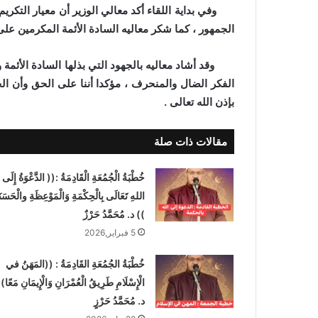
وفي بداية اللقاء أكد معالي الوزير أن معيار التكريم و
الجمهور ، كما شكر معاليه السادة الأئمة المكرمين على 
وقد أشاد معاليه بالجهود التي بذلها السادة الأئمة و
الفكر الضال والمنحرف ، مؤكدا أننا على الحق وأن ال
بإذن الله تعالى .
مقالات ذات صلة
خُطْبَةُ الْجُمُعَةِ الْقَادِمَةُ :(( الدَّعْوَةُ إِلَى
اللهِ تَعَالَى بِالْحِكْمَةِ وَالْمَوْعِظَةِ والْحَسَنَ
)) د. مُحَمَّدُ حَرْزٌ
5 فبراير,2026
خُطْبَةُ الجُمُعَةِ القَادِمَةُ : ((المَهَنُ في
الْإِسْلَامِ طَرِيقُ الْعُمْرَانِ وَالْإِيمَانِ مَعًا)
د. مُحَمَّدُ حَرْزٍ