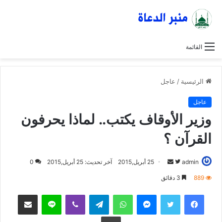
القائمة
الرئيسية
/
عاجل
عاجل
وزير الأوقاف يكتب.. لماذا يحرفون
القرآن ؟
admin
ت
أ
25 أبريل,2015
آخر تحديث: 25 أبريل,2015
0
ا
ر
889
3 دقائق
ب
س
فيسبوك
تويتر
ماسنجر
واتساب
تيلقرام
ڤايبر
لاين
مشاركة عبر البريد
ع
ل
ع
ب
طباعة
ل
ر