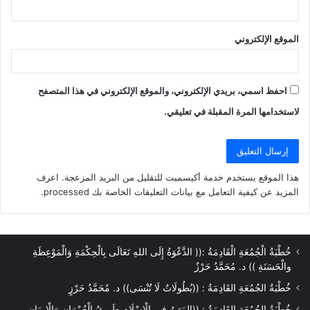
الموقع الإلكتروني
احفظ اسمي، بريدي الإلكتروني، والموقع الإلكتروني في هذا المتصفح
لاستخدامها المرة المقبلة في تعليقي.
هذا الموقع يستخدم خدمة أكيسميت للتقليل من البريد المزعجة.
اعرف
المزيد عن كيفية التعامل مع بيانات التعليقات الخاصة بك processed
.
خُطْبَةُ الْجُمُعَةِ الْقَادِمَةُ :(( الدَّعْوَةُ إِلَى اللهِ تَعَالَى بِالْحِكْمَةِ وَالْمَوْعِظَةِ
والْحَسَنَةِ )) د. مُحَمَّدُ حَرْزٌ
خُطْبَةُ الجُمُعَةِ القَادِمَةُ : ((بُطُولَاتٌ لَا تُنْسَى)) د. مُحَمَّدُ حَرْزٍ
خُطْبَةُ الجُمُعَةِ القَادِمَةُ : ((المَهَنُ في الْإِسْلَامِ طَرِيقُ الْعُمْرَانِ وَالْإِيمَانِ