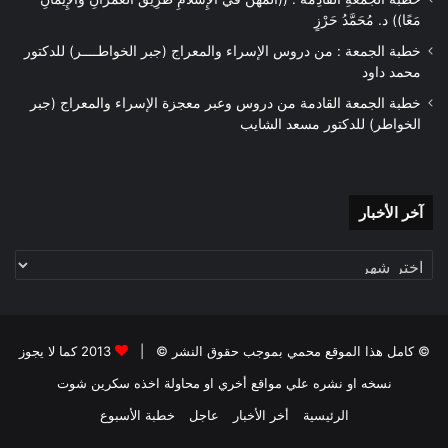
مَعًا)) د. مُحَمَّدُ حَرْزٍ
خطبة الجمعة : من دروس الإسراء والمعراج (جبر الخواطــــر) للدكتور
محمد داود
خطبة الجمعة القادمة من دروس وعبر معجزة الإسراء والمعراج (جبر
الخواطر) للدكتور مسعد الشايب
آخر
آخر الأخبار
الأخبار
© كامل هذا الموقع محمي بموجب حقوق النشر © |
2013 كما لا يجوز
نسخه او نشره علي مواقع أخري او محاولة اخذه سكرين شوت
الرئيسية
أخر الأخبار
عاجل
خطبة الأسبوع