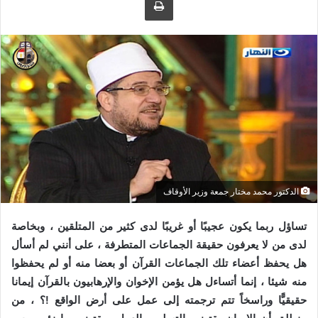
ى
ي
ت
د
و
ا
ي
إ
ت
ل
ر
ك
ت
ر
و
ن
ي
الدكتور محمد مختار جمعة وزير الأوقاف
ا
تساؤل ربما يكون عجيبًا أو غريبًا لدى كثير من المتلقين ، وبخاصة
لدى من لا يعرفون حقيقة الجماعات المتطرفة ، على أنني لم أسأل
هل يحفظ أعضاء تلك الجماعات القرآن أو بعضا منه أو لم يحفظوا
منه شيئا ، إنما أتساءل هل يؤمن الإخوان والإرهابيون بالقرآن إيمانا
حقيقيًّا وراسخاً تتم ترجمته إلى عمل على أرض الواقع !؟ ، من