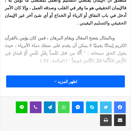
منطلق أن الإيمان يقتضي التسليم والعمل بمقتضى ما نؤمن به ،
فالإيمان الحقيقي هو ما وقر في القلب وصدقه العمل ، وإلا كان الأمر
أدخل في باب النفاق أو الرياء أو الخداع أو أي شئ آخر غير الإيمان
الحقيقي والتسليم اليقيني .
وبالمثال يتضح المقال ويقام البرهان ، فمن كان يؤمن بالقرآن
الكريم إيمانًا يقينيًا لا يمكن أن يقدم على سفك دماء الأبرياء ، حيث
يقول الحق سبحانه : ” أَنَّهُ من قتل نَفْساً بِغَيْرِ نَفْسٍ أَوْ فَسَادٍ فِي
الأَرْضِ فَكَأَنَّمَا قَتَلَ النَّاسَ جَمِيعاً ” ( المائدة : 32 ) .
أما هؤلاء المتطرفون الذين يحفظون القرآن ويدَّعون أنهم
اظهر المزيد
حاملو لوائه ورايته ، فيقتلون الأبرياء والآمنين تحت صيحات التهليل
والتكبير ، وباسم الإسلام والقرآن ، وهما من كل ذلك براء ، وإلا فما
ذنب من يقتلون غدرًا أو خيانة من أبناء القوات المسلحة ورجال
سكايب
ماسنجر
واتساب
تيلقرام
ڤايبر
لاين
الشرطة والمواطنين الآمنين من خلال الغدر أو التفجير ؟
مشاركة عبر البريد
طباعة
مقالات ذات صلة