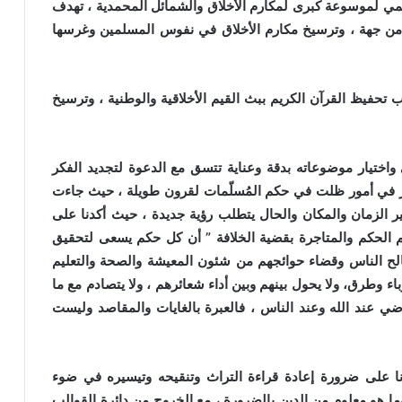
لمي لموسوعة كبرى لمكارم الأخلاق والشمائل المحمدية ، تهدف
ة من جهة ، وترسيخ مكارم الأخلاق في نفوس المسلمين وغرسها
 تحفيظ القرآن الكريم ببث القيم الأخلاقية والوطنية ، وترسيخ
واختيار موضوعاته بدقة وعناية تتسق مع الدعوة لتجديد الفكر
ر في أمور ظلت في حكم المُسلّمات لقرون طويلة ، حيث جاءت
 الزمان والمكان والحال يتطلب رؤية جديدة ، حيث أكدنا على
 الحكم والمتاجرة بقضية الخلافة ” أن كل حكم يسعى لتحقيق
لح الناس وقضاء حوائجهم من شئون المعيشة والصحة والتعليم
رباء وطرق، ولا يحول بينهم وبين أداء شعائرهم ، ولا يتصادم مع ما
 عند الله وعند الناس ، فالعبرة بالغايات والمقاصد وليست
 على ضرورة إعادة قراءة التراث وتنقيحه وتيسيره في ضوء
ما هو معلوم من الدين بالضرورة ، مع الخروج من دائرة القوالب