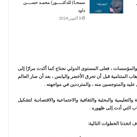
سمحـا) للدكتـــــور/ محمـد حســــن
داود
9 أكتوبر,2024
لمؤسسات ، فعلى المستوى الدولي نحتاج كما أكدت مرارًا إلى
 المتنامية قبل أن تحرق الأخضر واليابس ، بعد أن صار العالم
عليه والمتوجسين منه ، والمترددين في مواجهته .
عليمية والبحثية والثقافية والاجتماعية والاقتصادية لتشكيل
اب التي أدت إلى ظهوره .
اتخذنا الخطوات التالية: