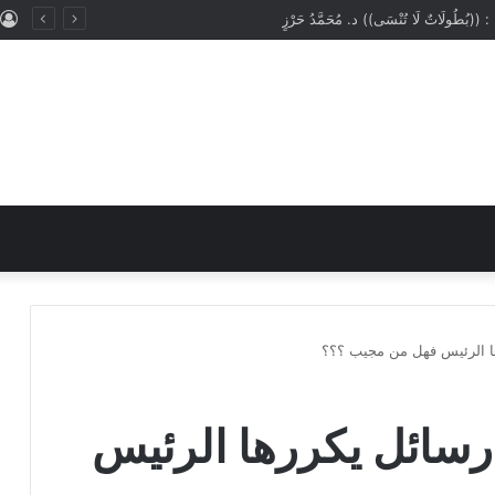
ُ : ((المَهَنُ في الْإِسْلَامِ طَرِيقُ الْعُمْرَانِ وَالْإِيمَانِ مَعًا)) د. مُحَمَّدُ حَرْزٍ
ها الرئيس فهل من مجيب ؟؟؟
رسائل يكررها الرئيس