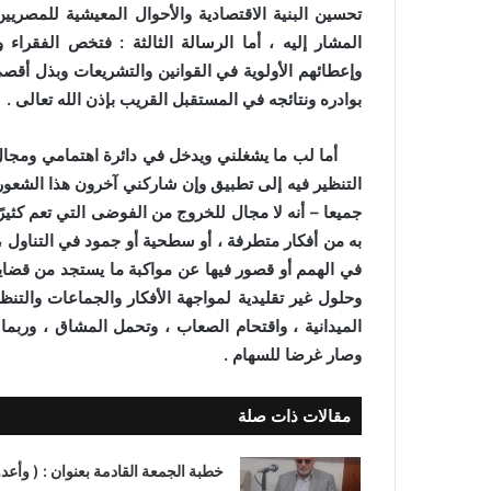
تحسين البنية الاقتصادية والأحوال المعيشية للمصري
المشار إليه ، أما الرسالة الثالثة : فتخص الفقراء
وإعطائهم الأولوية في القوانين والتشريعات وبذل أقصى
بوادره ونتائجه في المستقبل القريب بإذن الله تعالى .
أما لب ما يشغلني ويدخل في دائرة اهتمامي ومجا
التنظير فيه إلى تطبيق وإن شاركني آخرون هذا الشعور
جميعا – أنه لا مجال للخروج من الفوضى التي تعم كثير
به من أفكار متطرفة ، أو سطحية أو جمود في التناول ،
في الهمم أو قصور فيها عن مواكبة ما يستجد من قضا
وحلول غير تقليدية لمواجهة الأفكار والجماعات والتنظ
الميدانية ، واقتحام الصعاب ، وتحمل المشاق ، وربما
وصار غرضا للسهام .
مقالات ذات صلة
خطبة الجمعة القادمة بعنوان : ( وأعدو