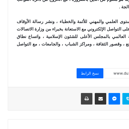
لجة .
ستوى العلمي والمهني للأئمة والخطباء ، ونشر رسالة الأوقاف
لى التواصل الإلكتروني مع الاستعانة بخبراء من وزارة الاتصالات
العالمي بالمجلس الأعلى للشئون الإسلامية ، واتساع نطاق
عاجل / مواعيد مقابلات تجديد التعاقد على
وظيفة إمام ووظيفة عامل
 ، وقصور الثقافة ، ومراكز الشباب ، والجامعات ، مع التواصل
الجمعة القادمة 4 أكتوبر 2024 : انطلاق
برنامج لقاء الجمعة للأطفال
نسخ الرابط
عاجل / القول الفصل في استعانة قطاع
سكايب
ماسنجر
مشاركة عبر البريد
طباعة
المعاهد الأزهرية بالأئمة والوعاظ وخريجي
الأزهر للتدريس
الخميس والجمعة 3 ، 4 أكتوبر 2024 قافلة
دعوية مشتركة بين الأزهر و الأوقاف ودار
الإفتاء إلى محافظة (شمال سيناء)