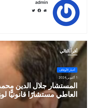
admin
موق
في
تويت
ع
سب
ر
الوي
وك
ب
أقرأ التالي
أخبار الأوقاف
أخبار الأوقاف
1 أكتوبر,2024
1 أكتوبر,2024
استقبل وزير الأوقاف المه
المستشار جلال الدين محمد