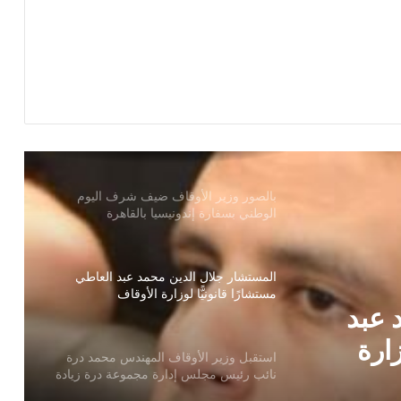
يوم الجمعة القادمة بالأسماء ثلاث قوافل
دعوية مشتركة بين الأزهر الشريف ووزارة
الأوقاف إلى ثلاث محافظات
بالصور وزير الأوقاف ضيف شرف اليوم
الوطني بسفارة إندونيسيا بالقاهرة
المستشار جلال الدين محمد عبد العاطي
مستشارًا قانونيًّا لوزارة الأوقاف
استقبل وزير الأوقاف المهندس محمد درة
نائب رئيس مجلس إدارة مجموعة درة زيادة
الجائزة الأولي إلي مليون جنيه
ندس
الأوقاف : تعلن عن حفظ القرآن الكريم من
خلال برنامج (التحفيظ عن بعد)
 عبد