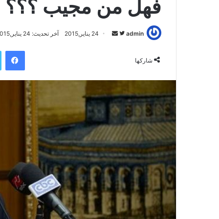
فهل من مجيب ؟؟؟
admin
ت
أ
24 يناير,2015
آخر تحديث: 24 يناير,2015
ا
ر
فيسبوك
ب
س
شاركها
ع
ل
ع
ب
ل
ر
ى
ي
ت
د
و
ا
ي
إ
ت
ل
ر
ك
ت
ر
و
ن