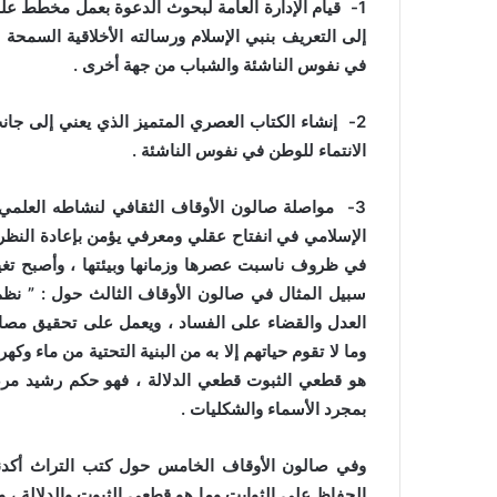
1- قيام الإدارة العامة لبحوث الدعوة بعمل مخطط ع
إلى التعريف بنبي الإسلام ورسالته الأخلاقية السمح
في نفوس الناشئة والشباب من جهة أخرى .
2- إنشاء الكتاب العصري المتميز الذي يعني إلى جانب
الانتماء للوطن في نفوس الناشئة .
3- مواصلة صالون الأوقاف الثقافي لنشاطه العلمي 
الإسلامي في انفتاح عقلي ومعرفي يؤمن بإعادة النظ
في ظروف ناسبت عصرها وزمانها وبيئتها ، وأصبح تغير
سبيل المثال في صالون الأوقاف الثالث حول : ” نظم
العدل والقضاء على الفساد ، ويعمل على تحقيق مصا
وما لا تقوم حياتهم إلا به من البنية التحتية من ماء وكه
هو قطعي الثبوت قطعي الدلالة ، فهو حكم رشيد مرضي
بمجرد الأسماء والشكليات .
وفي صالون الأوقاف الخامس حول كتب التراث أكدنا
الحفاظ على الثوابت وما هو قطعي الثبوت والدلالة ، و