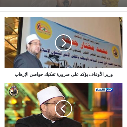
خُطْبَةُ الجُمُعَةِ القَادِمَةُ : ((المَهَنُ في الْإِسْلَامِ طَرِيقُ
الْعُمْرَانِ وَالْإِيمَانِ مَعًا)) د. مُحَمَّدُ حَرْزٍ
خطبة الجمعة القادمة من دروس وعبر معجزة
22 يناير,2026
الإسراء والمعراج (جبر الخواطر) للدكتور مسعد
الشايب
وعندما تأملت في عنوان الكتاب وفي فكرته استدعيت إلى
الذاكرة كلمة ” السراب ” في قوله تعالى : ” وَالَّذِينَ كَفَرُوا أَعْمَالُهُمْ
كَسَرَابٍ بِقِيعَةٍ يَحْسَبُهُ الظَّمْآنُ مَاء حَتَّى إِذَا جَاءهُ لَمْ يَجِدْهُ شَيْئاً ”
(النور : 39) ، وتذكرت بعض أيام السفر في وقت الظهيرة في بعض
المناطق الصحراوية حيث يخيل إليك على بعد أن ثمّة ماءً على
وزير الأوقاف يؤكد على ضرورة تفكيك حواضن الإرهاب
الطريق على مرمى البصر ، حتى إذا اقتربت منه لم تجد شيئا سوى
ما كان من خداع ذلك السراب ، وعندما حاولت أن أربط بين ذلك وبين
فكرة الكتاب وبين أوهام تلك الجماعات وجدت هذا الرباط وثيقا ،
فلقد وعد بعض فاقدي العقل والفكر من منظري تلك الجماعات
أتباعهم المخدوعين بهم بالمن والسلوى ، وزعم بعضهم أن جبريل
(عليه السلام) نزل عليهم ليظل الإرهابيين بجناحيه ، وادّعى آخر أنه
رأى المعزول إماما للحبيب محمد ( صلى الله عليه وسلم )، وما هي