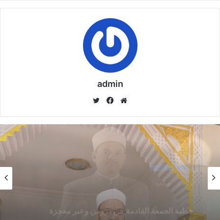
بامتلاكها مقدرة على إصلاح الأوضاع وتحقيق طموحاتهم التنموية
والعبور بمجتمعاتهم إلى بر الحداثة والتطور , حال هؤلاء أقرب إلى
حال من خُدع بظاهرة السراب , التي يخيل للناظر أنها شيء وهي
ليست بشيء ، ويقول : لا أبالغ إذا قلت إن الخطر الذي يتعرض له
الدين داخل العالمين العربي والإسلامي على يد الجماعات الدينية
السياسية هو أشد وأقسى من الخطر الناجم عن أعدائه وكارهيه في
admin
الخارج .
موق
في
تويت
ع
سب
ر
مقالات ذات صلة
الوي
وك
ب
خُطْبَةُ الْجُمُعَةِ الْقَادِمَةُ :(( الدَّعْوَةُ إِلَى اللهِ تَعَالَى
بِالْحِكْمَةِ وَالْمَوْعِظَةِ والْحَسَنَةِ )) د. مُحَمَّدُ حَرْزٌ
5 فبراير,2026
خطبة الأسبوع
خطبة الأسبوع
14 يناير,2026
خُطْبَةُ الجُمُعَةِ القَادِمَةُ : ((بُطُولَاتٌ لَا تُنْسَى)) د. مُحَمَّدُ
خطبة الجمعة ، مِنْ دُرُوسِ الإِسْرَاءِ وَالمِعْرَاجِ (جَبْرِ
14 يناير,2026
حَرْزٍ
الْخَوَاطِرِ) د. مُحَمَّدٌ حَرْزٌ
29 يناير,2026