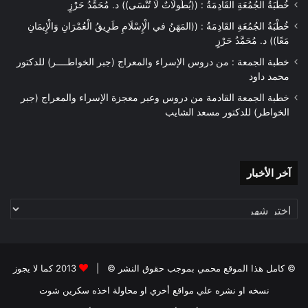
خُطْبَةُ الجُمُعَةِ القَادِمَةُ : ((بُطُولَاتٌ لَا تُنْسَى)) د. مُحَمَّدُ حَرْزٍ
خُطْبَةُ الجُمُعَةِ القَادِمَةُ : ((المَهَنُ في الْإِسْلَامِ طَرِيقُ الْعُمْرَانِ وَالْإِيمَانِ
مَعًا)) د. مُحَمَّدُ حَرْزٍ
خطبة الجمعة : من دروس الإسراء والمعراج (جبر الخواطــــر) للدكتور
محمد داود
خطبة الجمعة القادمة من دروس وعبر معجزة الإسراء والمعراج (جبر
الخواطر) للدكتور مسعد الشايب
آخر
آخر الأخبار
الأخبار
© كامل هذا الموقع محمي بموجب حقوق النشر © |
2013 كما لا يجوز
نسخه او نشره علي مواقع أخري او محاولة اخذه سكرين شوت