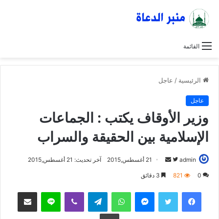
القائمة
الرئيسية
/
عاجل
عاجل
وزير الأوقاف يكتب : الجماعات
الإسلامية بين الحقيقة والسراب
admin
ت
أ
21 أغسطس,2015
آخر تحديث: 21 أغسطس,2015
ا
ر
0
821
3 دقائق
ب
س
فيسبوك
تويتر
ماسنجر
واتساب
تيلقرام
ڤايبر
لاين
مشاركة عبر البريد
ع
ل
ع
ب
طباعة
ل
ر