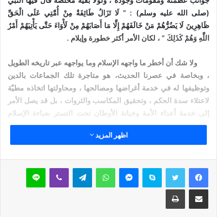
جوانب عظمته ومقومات وجوده ، ولولا بقية مخلصة قال فيها النبي
(صلى الله عليه وسلم) : ” لَا تَزَالُ طَائِفَةٌ مِنْ أُمَّتِي عَلَى الْحَقِّ
ظَاهِرِينَ لَا يَضُرُّهُمْ مَنْ خَالَفَهُمْ إِلَّا مَا أَصَابَهُمْ مِنْ لَأْوَاءَ حَتَّى يَأْتِيَهُمْ أَمْرُ
اللَّهِ وَهُمْ كَذَلِكَ ” ، لكان الأمر أكثر خطورة وإيلام .
ولا شك أن أخطر ما واجهه الإسلام وما يواجهه عبر تاريخه الطويل
، وبخاصة في عصرنا الحديث، هو متاجرة تلك الجماعات بالدين
وتوظيفها له في خدمة أغراضها ومصالحها ، ومحاولتها اتخاذه مطيّة
لاعتلاء سدة الحكم ، وتحقيق المكاسب والثروات ، بل قد يصل الأمر
إلى خدمة أعداء الأمة وخيانة الأوطان تحت التستر بعباءة الإسلام
لأجل تحقيق هذه المنافع.
اظهر المزيد
وقد دفعني إلى كتابة هذا المقال دفعا قراءتي لكتاب هام جدير
بالتأمل والنظر أهداه إليّ مؤلفه الدكتور / جمال سند السويدي مدير
سكايب
ماسنجر
واتساب
تيلقرام
ڤايبر
لاين
عام مركز الأهرام للدراسات والبحوث الاستراتيجية وأستاذ العلوم
السياسية في جامعة الإمارات العربية المتحدة تحت عنوان : ”
مشاركة عبر البريد
طباعة
السراب ” ، حيث يرى أن حال الملايين من شعوب بعض الدول العربية
والإسلامية ممن ظنوا في الجماعات الدينية السياسية خيرًا , واعتقدوا