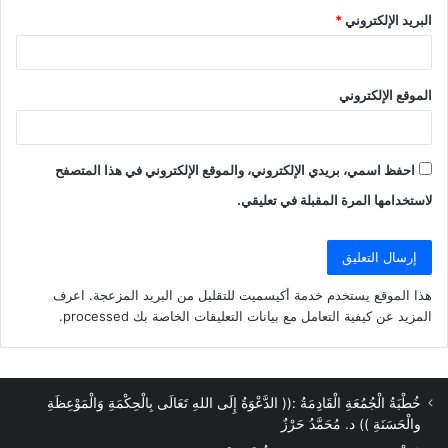
البريد الإلكتروني
*
الموقع الإلكتروني
احفظ اسمي، بريدي الإلكتروني، والموقع الإلكتروني في هذا المتصفح
لاستخدامها المرة المقبلة في تعليقي.
هذا الموقع يستخدم خدمة أكيسميت للتقليل من البريد المزعجة.
اعرف
المزيد عن كيفية التعامل مع بيانات التعليقات الخاصة بك processed
.
خُطْبَةُ الْجُمُعَةِ الْقَادِمَةُ :(( الدَّعْوَةُ إِلَى اللهِ تَعَالَى بِالْحِكْمَةِ وَالْمَوْعِظَةِ
والْحَسَنَةِ )) د. مُحَمَّدُ حَرْزٌ