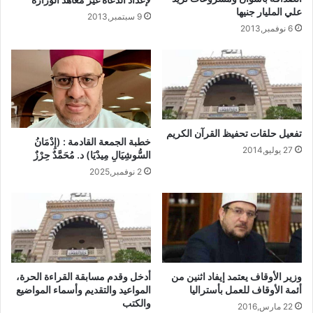
علي المليار جنيها
9 سبتمبر,2013
6 نوفمبر,2013
تفعيل حلقات تحفيظ القرآن الكريم
خطبة الجمعة القادمة : (إِدْمَانُ
27 يوليو,2014
السُّوشِيَالِ مِيدْيَا) د. مُحَمَّدٌ حِرْزٌ
2 نوفمبر,2025
وزير الأوقاف يعتمد إيفاد اثنين من
أدخل وقدم مسابقة القراءة الحرة،
أئمة الأوقاف للعمل بأستراليا
المواعيد والتقديم وأسماء المواضيع
والكتب
22 مارس,2016