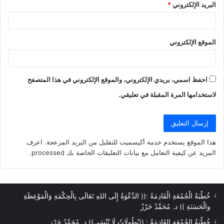
البريد الإلكتروني
*
الموقع الإلكتروني
احفظ اسمي، بريدي الإلكتروني، والموقع الإلكتروني في هذا المتصفح
لاستخدامها المرة المقبلة في تعليقي.
هذا الموقع يستخدم خدمة أكيسميت للتقليل من البريد المزعجة.
اعرف
المزيد عن كيفية التعامل مع بيانات التعليقات الخاصة بك processed
.
خُطْبَةُ الْجُمُعَةِ الْقَادِمَةُ :(( الدَّعْوَةُ إِلَى اللهِ تَعَالَى بِالْحِكْمَةِ وَالْمَوْعِظَةِ
والْحَسَنَةِ )) د. مُحَمَّدُ حَرْزٌ
خُطْبَةُ الجُمُعَةِ القَادِمَةُ : ((بُطُولَاتٌ لَا تُنْسَى)) د. مُحَمَّدُ حَرْزٍ