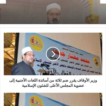
خطبة الأسبوع
14 يناير,2026
خطبة الجمعة ، مِنْ دُرُوسِ الإِسْرَاءِ وَالمِعْرَاجِ (جَبْرِ
14 يناير,2026
الْخَوَاطِرِ) د. مُحَمَّدٌ حَرْزٌ
خطبة الجمعة القادمة من دروس وعبر معجزة
الإسراء والمعراج (جبر الخواطر) للدكتور مسعد
الشايب
وزير الأوقاف يقرر ضم ثلاثة من أساتذة اللغات الأجنبية إلى
عضوية المجلس الأعلى للشئون الإسلامية