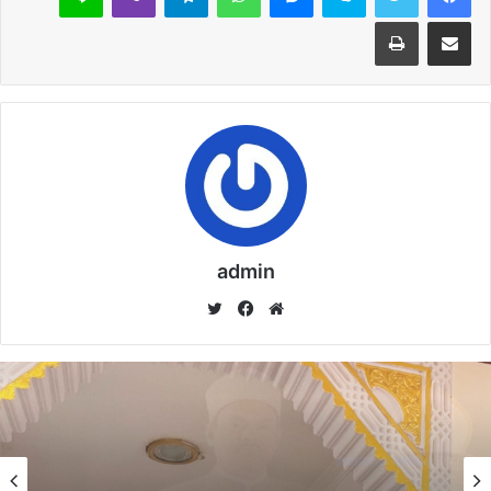
مشاركة عبر البريد
طباعة
admin
موق
في
تويت
ع
سب
ر
الوي
وك
ب
خطبة الأسبوع