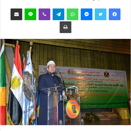
ب
س
فيسبوك
تويتر
ماسنجر
واتساب
تيلقرام
ڤايبر
لاين
مشاركة عبر البريد
ع
ل
ع
ب
طباعة
ل
ر
ى
ي
ت
د
و
ا
ي
إ
ت
ل
ر
ك
ت
ر
و
ن
ي
ا