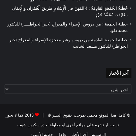
خُطْبَةُ الجُمُعَةِ القَادِمَةُ : ((المَهَنُ في الْإِسْلَامِ طَرِيقُ الْعُمْرَانِ وَالْإِيمَانِ
مَعًا)) د. مُحَمَّدُ حَرْزٍ
خطبة الجمعة : من دروس الإسراء والمعراج (جبر الخواطــــر) للدكتور
محمد داود
خطبة الجمعة القادمة من دروس وعبر معجزة الإسراء والمعراج (جبر
الخواطر) للدكتور مسعد الشايب
آخر
آخر الأخبار
الأخبار
© كامل هذا الموقع محمي بموجب حقوق النشر © |
2013 كما لا يجوز
نسخه او نشره علي مواقع أخري او محاولة اخذه سكرين شوت
الرئيسية
أخر الأخبار
عاجل
خطبة الأسبوع