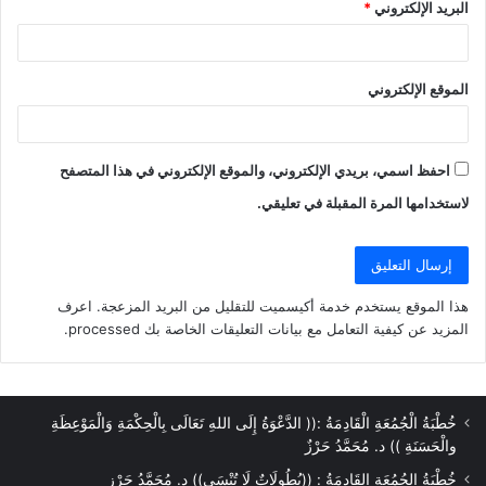
البريد الإلكتروني
*
الموقع الإلكتروني
احفظ اسمي، بريدي الإلكتروني، والموقع الإلكتروني في هذا المتصفح
لاستخدامها المرة المقبلة في تعليقي.
هذا الموقع يستخدم خدمة أكيسميت للتقليل من البريد المزعجة.
اعرف
المزيد عن كيفية التعامل مع بيانات التعليقات الخاصة بك processed
.
خُطْبَةُ الْجُمُعَةِ الْقَادِمَةُ :(( الدَّعْوَةُ إِلَى اللهِ تَعَالَى بِالْحِكْمَةِ وَالْمَوْعِظَةِ
والْحَسَنَةِ )) د. مُحَمَّدُ حَرْزٌ
خُطْبَةُ الجُمُعَةِ القَادِمَةُ : ((بُطُولَاتٌ لَا تُنْسَى)) د. مُحَمَّدُ حَرْزٍ