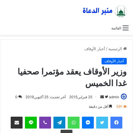
القائمة
الرئيسية
/
أخبار الأوقاف
أخبار الأوقاف
وزير الأوقاف يعقد مؤتمرا صحفيا
غدا الخميس
admin
ت
أ
25 فبراير,2015
آخر تحديث: 25 أكتوبر,2019
0
ا
ر
591
أقل من دقيقة
ب
س
فيسبوك
تويتر
ماسنجر
واتساب
تيلقرام
ڤايبر
لاين
مشاركة عبر البريد
ع
ل
ع
ب
طباعة
ل
ر