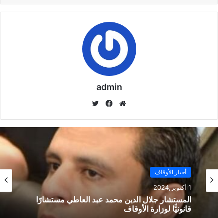
3- تنظيم العلاقة بين الوزارة والهيئة والمجموعة الوطنية
لاستثمارات الأوقاف .
فعلى الراغبين في التغطية الاتصال بالأستاذ عثمان على الرقم
01223948871 للتنسيق ، أو الحضور في مقر المجلس في تمام
admin
الساعة 12 ظهرا.
موق
في
تويت
ع
سب
ر
الوي
وك
نسخ الرابط
ب
أخبار الأوقاف
أخبار الأوقاف
1 أكتوبر,2024
1 أكتوبر,2024
المستشار جلال الدين محمد عبد العاطي مستشارًا