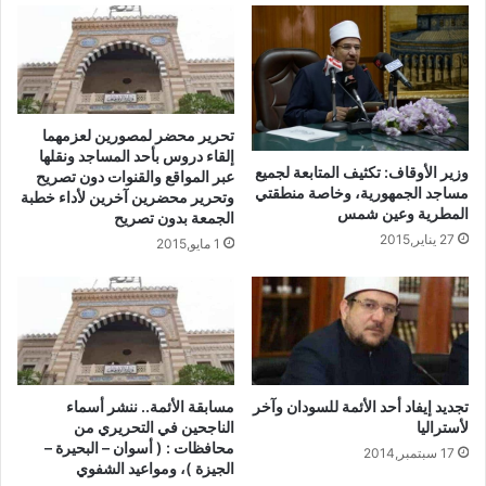
تحرير محضر لمصورين لعزمهما
إلقاء دروس بأحد المساجد ونقلها
وزير الأوقاف: تكثيف المتابعة لجميع
عبر المواقع والقنوات دون تصريح
مساجد الجمهورية، وخاصة منطقتي
وتحرير محضرين آخرين لأداء خطبة
المطرية وعين شمس
الجمعة بدون تصريح
27 يناير,2015
1 مايو,2015
تجديد إيفاد أحد الأئمة للسودان وآخر
مسابقة الأئمة.. ننشر أسماء
لأستراليا
الناجحين في التحريري من
محافظات : ( أسوان – البحيرة –
17 سبتمبر,2014
الجيزة )، ومواعيد الشفوي