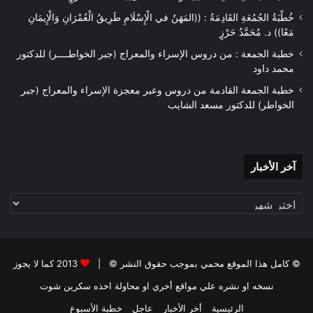
خُطْبَةُ الجُمُعَةِ القَادِمَةُ : ((المَهَنُ في الْإِسْلَامِ طَرِيقُ الْعُمْرَانِ وَالْإِيمَانِ
مَعًا)) د. مُحَمَّدُ حَرْزٍ
خطبة الجمعة : من دروس الإسراء والمعراج (جبر الخواطــــر) للدكتور
محمد داود
خطبة الجمعة القادمة من دروس وعبر معجزة الإسراء والمعراج (جبر
الخواطر) للدكتور مسعد الشايب
آخر
آخر الأخبار
الأخبار
© كامل هذا الموقع محمي بموجب حقوق النشر © |
2013 كما لا يجوز
نسخه او نشره علي مواقع أخري او محاولة اخذه سكرين شوت
الرئيسية
أخر الأخبار
عاجل
خطبة الأسبوع