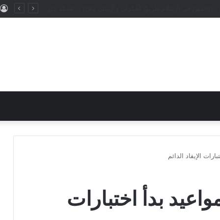
(المَهَنُ في الْإِسْلَامِ طَرِيقُ الْعُمْرَانِ وَالْإِيمَانِ مَعًا)) د. مُحَمَّدُ حَرْزٍ
ارات الإيفاد الدائم
واعيد بدأ اختبارات