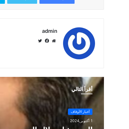
admin
موق
في
تويت
ع
سب
ر
الوي
وك
ب
أقرأ التالي
أخبار الأوقاف
أخبار الأوقاف
1 أكتوبر,2024