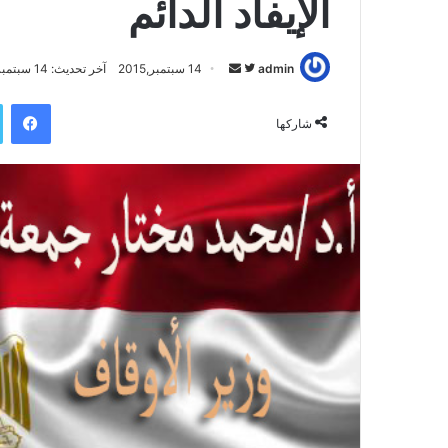
الإيفاد الدائم
admin
ت
أ
14 سبتمبر,2015
آخر تحديث: 14 سبتمبر,2015
ا
ر
فيسبوك
ب
س
شاركها
ع
ل
ع
ب
ل
ر
ى
ي
ت
د
و
ا
ي
إ
ت
ل
ر
ك
ت
ر
و
ن