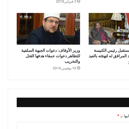
2 فبراير,2019
الجائزة الأولي إلي مليون جنيه
الأوقاف : تعلن عن حفظ القرآن الكريم من
خلال برنامج (التحفيظ عن بعد)
الأوقاف : انعقاد (100) ندوة علمية احتفالًا
بالمولد النبوي الشريف بعنوان: “عناية النبي
يستقبل رئيس الكنيسة
وزير الأوقاف: دعوات الجبهة السلفية
ﷺ بذوي الهمم”
 المرافق له لتهنئته بالعيد
للتظاهر دعوات حمقاء هدفها القتل
والتخريب
10 نوفمبر,2014
يها بـ
*