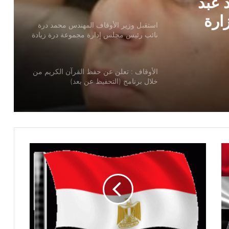
ندس
 إدارة
الأوقاف : تعلن عن حفظ القرآن الكريم من
خلال برنامج (التحفيظ عن بعد)
لأولي
 عبد
الأوقاف : انعقاد (100) ندوة علمية احتفالًا
زارة
بالمولد النبوي الشريف بعنوان: “عناية النبي
ﷺ بذوي الهمم”
عاجل / مواعيد مقابلات تجديد التعاقد على
وظيفة إمام ووظيفة عامل
الجمعة القادمة 4 أكتوبر 2024 : انطلاق
برنامج لقاء الجمعة للأطفال
عاجل / القول الفصل في استعانة قطاع
المعاهد الأزهرية بالأئمة والوعاظ وخريجي