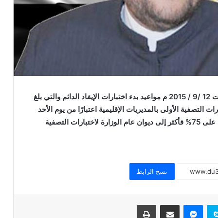
اعتمد أ.د/ محمد مختار جمعة وزير الأوقاف اليوم السبت 12 /9 / 2015 م مواعيد بدء اختبارات الإيفاد الدائم والتي بلغ
عاجل / مواعيد مقابلات تجديد التعاقد على
وقد تحددت اختبارات التصفية الأولى بالمديريات الإقليمية اعتبارًا من يوم الأحد
وظيفة إمام ووظيفة عامل
27 /9 / 2015م ولمدة أسبوع على أن يُصَعَّد الحاصلون على 75% فأكثر إلى ديوان عام الوزارة لاختبارات التصفية
الجمعة القادمة 4 أكتوبر 2024 : انطلاق
برنامج لقاء الجمعة للأطفال
نسخ الرابط
عاجل / القول الفصل في استعانة قطاع
المعاهد الأزهرية بالأئمة والوعاظ وخريجي
سكايب
ماسنجر
مشاركة عبر البريد
طباعة
الأزهر للتدريس