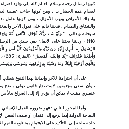
كونها رسائل رحمة وسلام للعالم كله إلى وقود لصراعات 
لصدام هذه الحضارات ، ومن كونها جاءت عصمة لدما
وانتهاك الأعراض ونهب الأموال ، ومن كونها عامل تق
والشقاق والصدام ، فديننا قائم على قبول الآخر والمخت
سبحانه وتعالى : ” وَلَوْ شَاء رَبُّكَ لَجَعَلَ النَّاسَ أُمَّةً وَاحِدَةً وَ
118) ، وديننا يحثنا على الإيمان بمن سبق من الر
الرَّسُولُ بِمَا أُنزِلَ إِلَيْهِ مِن رَّبِّهِ وَالْمُؤْمِنُونَ كُلٌّ آمَنَ بِاللّهِ 
وَأَطَعْ
وَالَّذِي أَوْحَيْنَا إِلَيْكَ وَمَا وَصَّيْنَا بِهِ إِبْرَاهِيمَ وَمُوسَى وَعِيسَ
على أن احترامنا للآخر وإيماننا بهذا التنوع يتطلب أن 
، وأن نسعى مجتمعين لاستصدار قانون دولي واضح وصري
عنصري مقيت لا يمكن أن يؤدي إلا إلى الصراع بدلاً من 
وأما المحور الثاني : فهو ضرورة العمل الإنساني الم
الساحة الدولية إنما يرجع إلى فقدان أو ضعف الحس الإنس
حاجة ملحة إلى التأكيد على الاهتمام بمنظومة القيم الإ