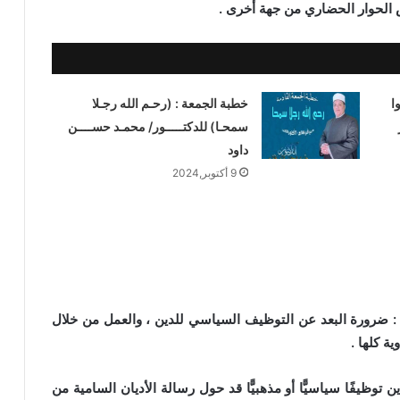
الحوار الحضاري من جهة أخرى .
ا
خطبة الجمعة : (رحـم الله رجـلا
سمحـا) للدكتـــــور/ محمـد حســــن
داود
9 أكتوبر,2024
 ضرورة البعد عن التوظيف السياسي للدين ، والعمل من خلال
ة كلها .
ظيفًا سياسيًّا أو مذهبيًّا قد حول رسالة الأديان السامية من