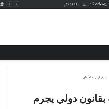
: ((المَهَنُ في الْإِسْلَامِ طَرِيقُ الْعُمْرَانِ وَالْإِيمَانِ مَعًا)) د. مُحَمَّدُ حَرْزٍ
يجرم ازدراء الأديان
 بقانون دولي يجرم