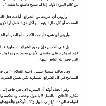
من كلام النبوة الأولى إذا لم تستح فاصنع ما شئت ” .
وأروني أي شريعة من الشرائع أباحت قتل النفس الت
السحت، أو أكل مال اليتيم ، أو أكل حق العامل أو الأجير 
وأروني أي شريعة أباحت الكذب ، أو الغدر، أو الخيانة،
بل على العكس فإن جميع الشرائع السماوية قد اتفق
فإنه لم يخرج على مقتضى الأديان فحسب، وإنما يخرج 
التي فطر الله الناس عليها .
وفى تعاليم سيدنا عيسى (عليه السلام) ” من ضربك
للتسامح في كل الشرائع السماوية لكي تعيش البشرية ف
وفي الختام أؤكد أن البشرية الآن في حاجة إلى من ي
مكارم الأخلاق ، بالعمل لا بالقول وحده ، وبالحكمة و
لقوله تعالى : ” ادْعُ إِلَى سَبِيلِ رَبِّكَ بِالْحِكْمَةِ وَالْمَوْعِظَةِ الْح