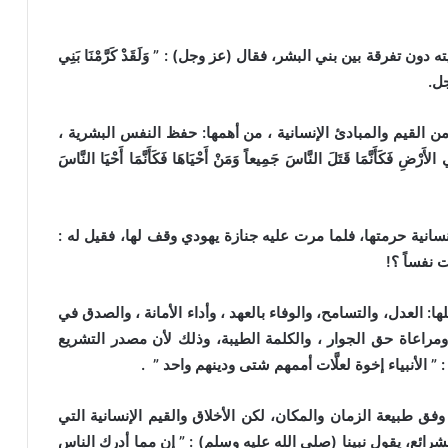
رقة بين بني البشر، فقال (عز وجل) : ” وَلَقَدْ كَرَّمْنَا بَنِي
جل.
قيم والمبادئ الإنسانية ، من أهمها: حفظ النفس البشرية ،
رْضِ فَكَأَنَّمَا قَتَلَ النَّاسَ جَمِيعاً وَمَنْ أَحْيَاهَا فَكَأَنَّمَا أَحْيَا النَّاسَ
انية حرمتها، فلما مرت عليه جنازة يهودي وقف لها، فقيل له :
 نفساً ؟!
العدل، والتسامح، والوفاء بالعهد ، وأداء الأمانة ، والصدق في
، ومراعاة حق الجوار ، والكلمة الطيبة، وذلك لأن مصدر التشريع
” الأنبياء إخوة لعلَّات أممهم شتى ودينهم واحد ” .
طبيعة الزمان والمكان، لكن الأخلاق والقيم الإنسانية التي
ئع، يقول نبينا (صلى الله عليه وسلم) : ” إن مما أدرك الناس