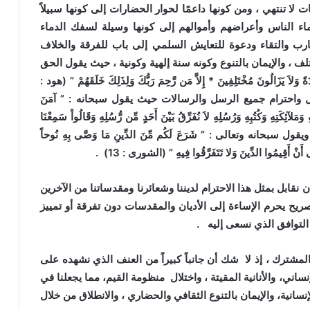
لا تنتهي ، ومن كونها داعمًا لحوار الحضارات إلى كونها سبيلاً
ء الناس وأعراضهم وأموالهم إلى كونها وسيلة لسفك الدماء
ارب والتقاء ودعوة للتعايش السلمي إلى باب للفرقة والخلاف
لف ، والإيمان بالتنوع وكونه سنة إلهية وكونية ، حيث يقول الحق
لاَ يَزَالُونَ مُخْتَلِفِينَ * إِلاَّ مَن رَّحِمَ رَبُّكَ وَلِذَلِكَ خَلَقَهُمْ ” (هود :
سل واحترام جميع الرسل والرسالات حيث يقول سبحانه : ” آمَنَ
وَمَلآئِكَتِهِ وَكُتُبِهِ وَرُسُلِهِ لاَ نُفَرِّقُ بَيْنَ أَحَدٍ مِّن رُّسُلِهِ وَقَالُواْ سَمِعْنَا
نَا غُفْرَانَكَ رَبَّنَا وَإِلَيْكَ الْمَصِيرُ ” (البقرة : 285) ، ويقول سبحانه وتعالى : ” شَرَعَ لَكُم مِّنَ الدِّينِ مَا وَصَّى بِهِ نُوحاً
ى أَنْ أَقِيمُوا الدِّينَ وَلا تَتَفَرَّقُوا فِيهِ ” (الشورى : 13) .
نقابل بمثل هذا الاحترام لديننا وشعائرنا ومقدساتنا من الآخرين
ح يحرم الإساءة إلى الأديان والمقدسات دون تفرقة أو تمييز
التوافق الذي نسعى إليه .
شترك ، إذ لا شك أن جانباً كبيراً من العنف الذي نشهده على
اني، والأنانية المقيتة ، واختلال منظومة القيم، مما يجعلنا في
نسانية، والإيمان بالتنوع الثقافي والحضاري ، والانطلاق من خلال