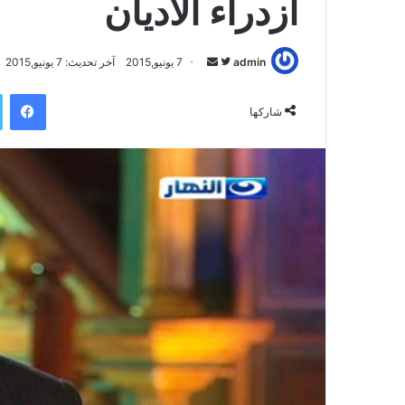
ازدراء الأديان
admin
ت
أ
7 يونيو,2015
آخر تحديث: 7 يونيو,2015
ا
ر
فيسبوك
ب
س
شاركها
ع
ل
ع
ب
ل
ر
ى
ي
ت
د
و
ا
ي
إ
ت
ل
ر
ك
ت
ر
و
ن