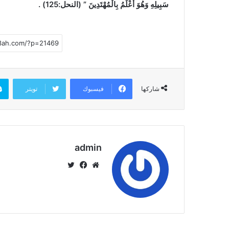
سَبِيلِهِ وَهُوَ أَعْلَمُ بِالْمُهْتَدِينَ ” (النحل:125) .
فيسبوك
تويتر
شاركها
admin
موق
في
تويت
ع
سب
ر
الوي
وك
ب