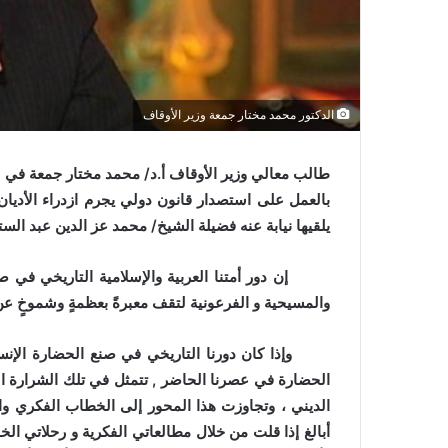
ي
ا
الدكتور محمد مختار جمعة وزير الأوقاف
طالب معالي وزير الأوقاف أ.د/ محمد مختار جمعة في رس
بالعمل على استصدار قانون دولي يجرم ازدراء الأديا
يلقيها نيابة عنه فضيلة الشيخ/ محمد عز الدين عبد الست
إن دور أمتنا العربية والإسلامية التاريخي في صنع ال
والمسيحية و الفرعونية لتقف معبرةً بعظمةٍ وشموخٍ عن
وإذا كان دورنا التاريخي في صنع الحضارة الإنسانية 
الحضارة في عصرنا الحاضر , تتمثل في تلك الشرارة ال
الديني ، وتجاوزت هذا المحور إلى الخطاب الفكري والع
أبالغ إذا قلت من خلال مطالعاتي الفكرية و رحلاتي الخ