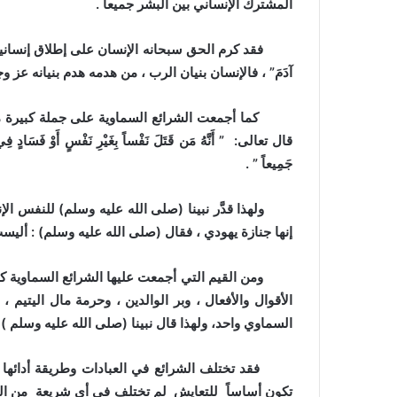
المشترك الإنساني بين البشر جميعاً .
فقد كرم الحق سبحانه الإنسان على إطلاق إنسانيته دون تف
آدَمَ” ، فالإنسان بنيان الرب ، من هدمه هدم بنيانه عز و
كما أجمعت الشرائع السماوية على جملة كبيرة من ال
قال تعالى: ” أَنَّهُ مَن قَتَلَ نَفْساً بِغَيْرِ نَفْسٍ أَوْ فَسَادٍ فِي الأَ
جَمِيعاً ” .
ولهذا قدَّر نبينا (صلى الله عليه وسلم) للنفس الإنس
إنها جنازة يهودي ، فقال (صلى الله عليه وسلم) : أليست
ومن القيم التي أجمعت عليها الشرائع السماوية كلها: 
الأقوال والأفعال ، وبر الوالدين ، وحرمة مال اليتيم 
السماوي واحد، ولهذا قال نبينا (صلى الله عليه وسلم ) : 
فقد تختلف الشرائع في العبادات وطريقة أدائها وفق 
تكون أساساً للتعايش لم تختلف في أي شريعة من الشرا