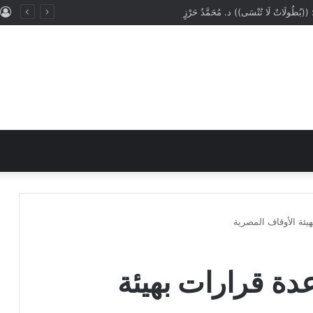
: ((المَهَنُ في الْإِسْلَامِ طَرِيقُ الْعُمْرَانِ وَالْإِيمَانِ مَعًا)) د. مُحَمَّدُ حَرْزٍ
يئة الأوقاف المصرية
دة قرارات بهيئة