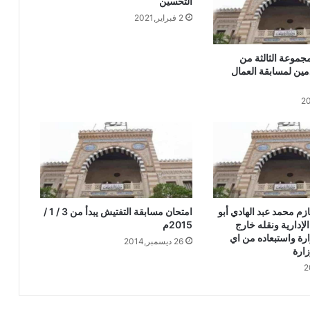
التحسين
الوطني بسفارة إندونيسيا بالقاهرة
2 فبراير,2021
المستشار جلال الدين محمد عبد العاطي
جموعة الثالثة من
مستشارًا قانونيًّا لوزارة الأوقاف
مين لمسابقة العمال
استقبل وزير الأوقاف المهندس محمد درة
نائب رئيس مجلس إدارة مجموعة درة زيادة
الجائزة الأولي إلي مليون جنيه
الأوقاف : تعلن عن حفظ القرآن الكريم من
خلال برنامج (التحفيظ عن بعد)
ازم محمد عبد الهادي أبو
امتحان مسابقة التفتيش يبدأ من 3 / 1 /
 الإدارية ونقله خارج
2015م
ارة واستبعاده من اي
26 ديسمبر,2014
الأوقاف : انعقاد (100) ندوة علمية احتفالًا
زارة
بالمولد النبوي الشريف بعنوان: “عناية النبي
ﷺ بذوي الهمم”