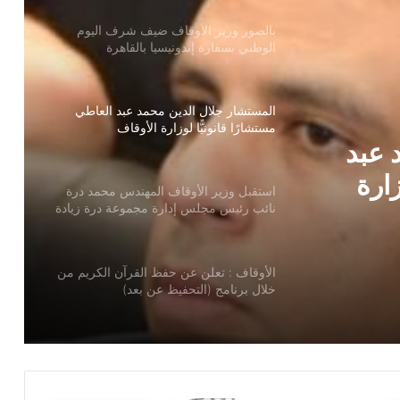
الوطني بسفارة إندونيسيا بالقاهرة
المستشار جلال الدين محمد عبد العاطي
مستشارًا قانونيًّا لوزارة الأوقاف
استقبل وزير الأوقاف المهندس محمد درة
نائب رئيس مجلس إدارة مجموعة درة زيادة
 عبد
الجائزة الأولي إلي مليون جنيه
زارة
الأوقاف : تعلن عن حفظ القرآن الكريم من
ندس
خلال برنامج (التحفيظ عن بعد)
 إدارة
لأولي
الأوقاف : انعقاد (100) ندوة علمية احتفالًا
بالمولد النبوي الشريف بعنوان: “عناية النبي
ﷺ بذوي الهمم”
عاجل / مواعيد مقابلات تجديد التعاقد على