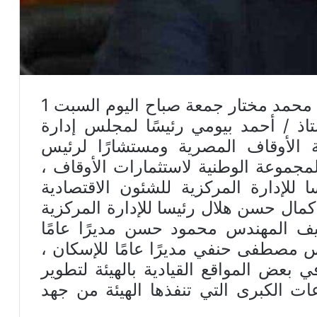
أصدر معالي وزير الأوقاف أ.د/ محمد مختار جمعة صباح اليوم السبت 1
ليف الأستاذ / أحمد بيومي رئيسًا لمجلس إدارة
ئة الأوقاف المصرية ومستشارًا لرئيس
المجموعة الوطنية لاستثمارات الأوقاف ،
 للإدارة المركزية للشئون الاقتصادية
 كمال حسن هلال رئيسا للإدارة المركزية
كليف المهندس محمود حسن مديرًا عامًا
دس مصطفى حنفي مديرًا عامًا للإسكان ،
بعض المواقع القيادية بالهيئة لتطوير
عات الكبرى التي تنفذها الهيئة من جهد
عاجل / مواعيد مقابلات تجديد التعاقد على
وظيفة إمام ووظيفة عامل