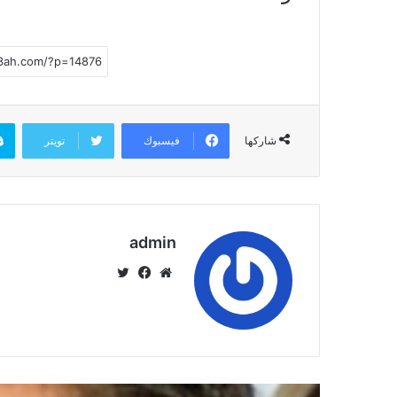
فيسبوك
تويتر
شاركها
admin
موق
في
تويت
ع
سب
ر
الوي
وك
ب