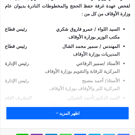
لفحص عهدة غرفة حفظ الحجج والمخطوطات النادرة بديوان عام
وزارة الأوقاف من كل من :
السيد اللواء / عمرو فاروق شكري رئيس قطاع
مكتب الوزير بوزارة الأوقاف
المهندس / سمير محمد الشال رئيس قطاع
المديريات بوزارة الأوقاف
الأستاذ /سمير الرفاعي رئيس الإدارة
المركزية للرقابة والتقويم بوزارة الأوقاف
الأستاذ/ أحمد مصبح رئيس الإدارة
المركزية للبر والأوقاف بوزارة الأوقاف
السيد الدكتور/أحمد الشوكي المشرف العام
على متحف الفن الإسلامي بوزارة الآثار
اظهر المزيد
السيد الدكتور/ محمد الششتاوي مدير عام آثار
الجيزة للآثار الإسلامية بوزارة الآثار
سكايب
ماسنجر
واتساب
تيلقرام
ڤايبر
لاين