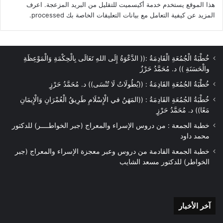
هذا الموقع يستخدم خدمة أكيسميت للتقليل من البريد المزعجة.
اعرف
المزيد عن كيفية التعامل مع بيانات التعليقات الخاصة بك processed
.
خُطْبَةُ الْجُمُعَةِ الْقَادِمَةُ :(( الدَّعْوَةُ إِلَى اللهِ تَعَالَى بِالْحِكْمَةِ وَالْمَوْعِظَةِ
والْحَسَنَةِ )) د. مُحَمَّدُ حَرْزٌ
خُطْبَةُ الجُمُعَةِ القَادِمَةُ : ((بُطُولَاتٌ لَا تُنْسَى)) د. مُحَمَّدُ حَرْزٍ
خُطْبَةُ الجُمُعَةِ القَادِمَةُ : ((المَهَنُ في الْإِسْلَامِ طَرِيقُ الْعُمْرَانِ وَالْإِيمَانِ
مَعًا)) د. مُحَمَّدُ حَرْزٍ
خطبة الجمعة : من دروس الإسراء والمعراج (جبر الخواطــــر) للدكتور
محمد داود
خطبة الجمعة القادمة من دروس وعبر معجزة الإسراء والمعراج (جبر
الخواطر) للدكتور مسعد الشايب
آخر
آخر الأخبار
الأخبار