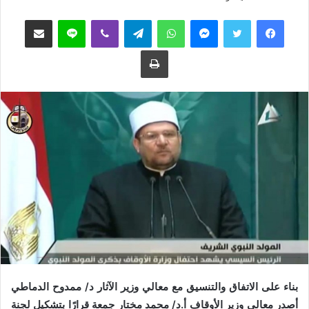
ب
س
فيسبوك
تويتر
ماسنجر
واتساب
تيلقرام
ڤايبر
لاين
مشاركة عبر البريد
ع
ل
ع
ب
طباعة
ل
ر
ى
ي
ت
د
و
ا
ي
إ
ت
ل
ر
ك
ت
ر
و
ن
ي
ا
بناء على الاتفاق والتنسيق مع معالي وزير الآثار د/ ممدوح الدماطي
أصدر معالي وزير الأوقاف أ.د/ محمد مختار جمعة قرارًا بتشكيل لجنة