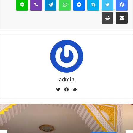
على أن تبدأ اللجنة مباشرة عملها من اليوم التالي لتشكيلها مع
استعانتها بمن يرشحه معالي وزير الآثار من الخبراء المحترفين في
مشاركة عبر البريد
طباعة
مجال عملها .
ويكون السيد اللواء / عمرو فاروق شكري رئيس قطاع مكتب الوزير
مقررًا ومنسقًا لعمل اللجنة .
مقالات ذات صلة
خُطْبَةُ الْجُمُعَةِ الْقَادِمَةُ :(( الدَّعْوَةُ إِلَى اللهِ تَعَالَى
admin
بِالْحِكْمَةِ وَالْمَوْعِظَةِ والْحَسَنَةِ )) د. مُحَمَّدُ حَرْزٌ
5 فبراير,2026
موق
في
تويت
ع
سب
ر
خُطْبَةُ الجُمُعَةِ القَادِمَةُ : ((بُطُولَاتٌ لَا تُنْسَى)) د. مُحَمَّدُ
الوي
وك
حَرْزٍ
ب
29 يناير,2026
خُطْبَةُ الجُمُعَةِ القَادِمَةُ : ((المَهَنُ في الْإِسْلَامِ طَرِيقُ
خطبة الأسبوع