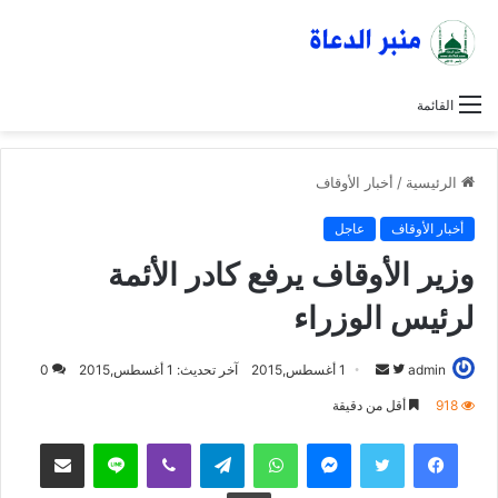
القائمة
الرئيسية
/
أخبار الأوقاف
أخبار الأوقاف
عاجل
وزير الأوقاف يرفع كادر الأئمة
لرئيس الوزراء
admin
ت
أ
1 أغسطس,2015
آخر تحديث: 1 أغسطس,2015
0
ا
ر
918
أقل من دقيقة
ب
س
فيسبوك
تويتر
ماسنجر
واتساب
تيلقرام
ڤايبر
لاين
مشاركة عبر البريد
ع
ل
ع
ب
طباعة