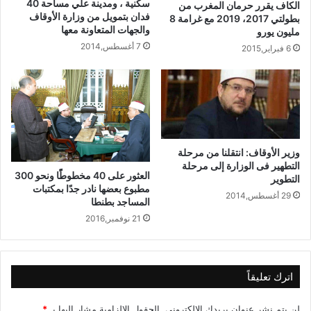
سكنية ، ومدينة علي مساحة 40
الكاف يقرر حرمان المغرب من
فدان بتمويل من وزارة الأوقاف
بطولتي 2017، 2019 مع غرامة 8
والجهات المتعاونة معها
مليون يورو
7 أغسطس,2014
6 فبراير,2015
وزير الأوقاف: انتقلنا من مرحلة
التطهير فى الوزارة إلى مرحلة
العثور على 40 مخطوطًًا ونحو 300
التطوير
مطبوع بعضها نادر جدًا بمكتبات
29 أغسطس,2014
المساجد بطنطا
21 نوفمبر,2016
اترك تعليقاً
لن يتم نشر عنوان بريدك الإلكتروني.
الحقول الإلزامية مشار إليها بـ
*