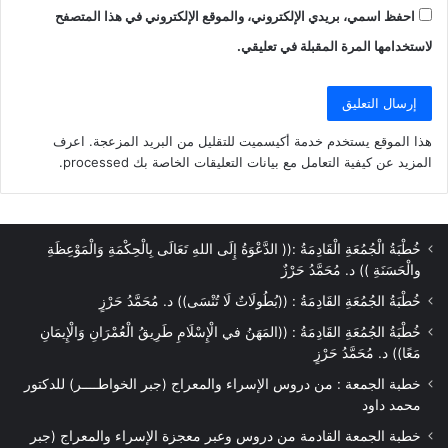
احفظ اسمي، بريدي الإلكتروني، والموقع الإلكتروني في هذا المتصفح
لاستخدامها المرة المقبلة في تعليقي.
هذا الموقع يستخدم خدمة أكيسميت للتقليل من البريد المزعجة.
اعرف
المزيد عن كيفية التعامل مع بيانات التعليقات الخاصة بك processed
.
خُطْبَةُ الْجُمُعَةِ الْقَادِمَةُ :(( الدَّعْوَةُ إِلَى اللهِ تَعَالَى بِالْحِكْمَةِ وَالْمَوْعِظَةِ
والْحَسَنَةِ )) د. مُحَمَّدُ حَرْزٌ
خُطْبَةُ الجُمُعَةِ القَادِمَةُ : ((بُطُولَاتٌ لَا تُنْسَى)) د. مُحَمَّدُ حَرْزٍ
خُطْبَةُ الجُمُعَةِ القَادِمَةُ : ((المَهَنُ في الْإِسْلَامِ طَرِيقُ الْعُمْرَانِ وَالْإِيمَانِ
مَعًا)) د. مُحَمَّدُ حَرْزٍ
خطبة الجمعة : من دروس الإسراء والمعراج (جبر الخواطــــر) للدكتور
محمد داود
خطبة الجمعة القادمة من دروس وعبر معجزة الإسراء والمعراج (جبر