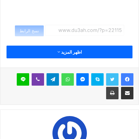
نسخ الرابط
اظهر المزيد
سكايب
ماسنجر
واتساب
تيلقرام
ڤايبر
لاين
مشاركة عبر البريد
طباعة