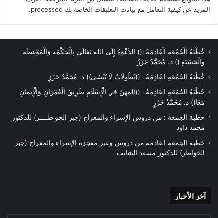
المزيد عن كيفية التعامل مع بيانات التعليقات الخاصة بك processed
.
خُطْبَةُ الْجُمُعَةِ الْقَادِمَةُ :(( الدَّعْوَةُ إِلَى اللهِ تَعَالَى بِالْحِكْمَةِ وَالْمَوْعِظَةِ
والْحَسَنَةِ )) د. مُحَمَّدُ حَرْزٌ
خُطْبَةُ الجُمُعَةِ القَادِمَةُ : ((بُطُولَاتٌ لَا تُنْسَى)) د. مُحَمَّدُ حَرْزٍ
خُطْبَةُ الجُمُعَةِ القَادِمَةُ : ((المَهَنُ في الْإِسْلَامِ طَرِيقُ الْعُمْرَانِ وَالْإِيمَانِ
مَعًا)) د. مُحَمَّدُ حَرْزٍ
خطبة الجمعة : من دروس الإسراء والمعراج (جبر الخواطــــر) للدكتور
محمد داود
خطبة الجمعة القادمة من دروس وعبر معجزة الإسراء والمعراج (جبر
الخواطر) للدكتور مسعد الشايب
آخر
آخر الأخبار
الأخبار