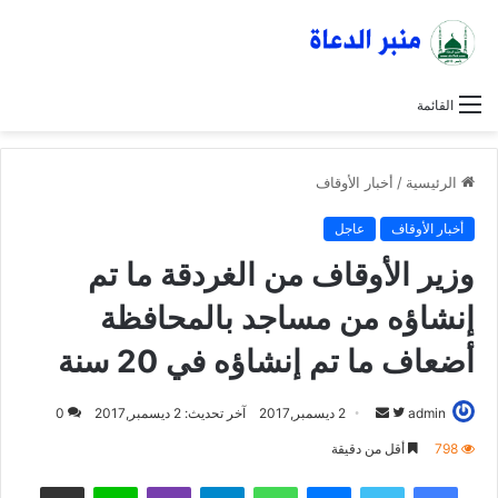
القائمة
الرئيسية
/
أخبار الأوقاف
أخبار الأوقاف
عاجل
وزير الأوقاف من الغردقة ما تم
إنشاؤه من مساجد بالمحافظة
أضعاف ما تم إنشاؤه في 20 سنة
admin
ت
أ
2 ديسمبر,2017
آخر تحديث: 2 ديسمبر,2017
0
ا
ر
798
أقل من دقيقة
ب
س
فيسبوك
تويتر
ماسنجر
واتساب
تيلقرام
ڤايبر
لاين
مشاركة عبر البريد
ع
ل