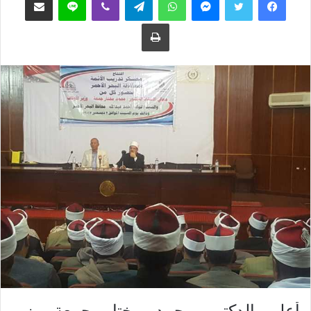
ع
ب
طباعة
ل
ر
ى
ي
ت
د
و
ا
ي
إ
ت
ل
ر
ك
ت
ر
و
ن
ي
ا
أعلن الدكتور محمد مختار جمعة وزير