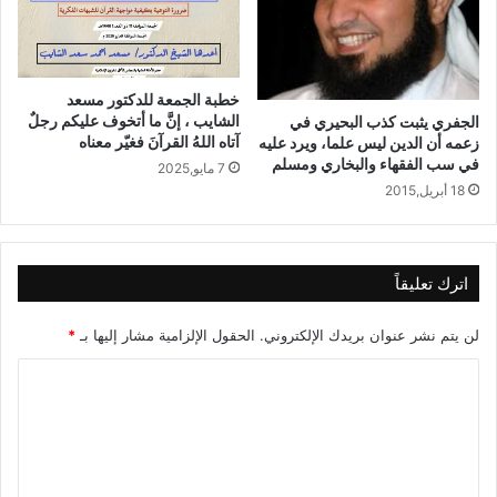
خطبة الجمعة للدكتور مسعد
الشايب ، إنَّ ما أتخوف عليكم رجلٌ
الجفري يثبت كذب البحيري في
آتاه اللهُ القرآنَ فغيّر معناه
زعمه أن الدين ليس علما، ويرد عليه
في سب الفقهاء والبخاري ومسلم
7 مايو,2025
18 أبريل,2015
اترك تعليقاً
لن يتم نشر عنوان بريدك الإلكتروني.
الحقول الإلزامية مشار إليها بـ
*
ا
ل
ت
ع