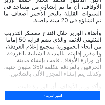
الأوقاف، أن ما تم إنشاؤه من مساجد فى
السنوات القليلة بالبحر الأحمر أضعاف ما
تم انشاؤه فى 20 سنة ماضية.
وأضاف الوزير خلال افتتاح معسكر التدريب
التثقيفي للائمة والذى يضم قرابة 50 إماما
من انحاء الجمهورية بمجمع إعلام الغردقة،
والمقرر إقامته بالمدينة الشبابية بالغردقة
أن وزارة الأوقاف قامت بإنشاء مدينة
الحرفيين بالغردقة بتكلفة 350 مليون جنيه،
وكذلك يتم إنشاء المجزر الألى بالشلاتين.
وأكد وزير الأوقاف، أن الوزارة قامت
بالدفع بـ550 طن لحوم أضاحى تم توزيعها
اظهر المزيد
على المحافظات، وآخر طن ونصف بها تم