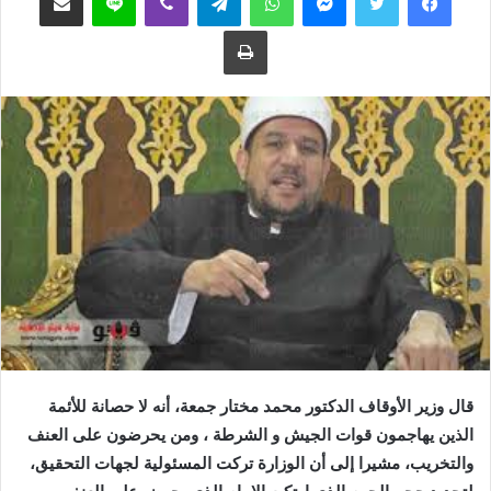
ع
ب
طباعة
ل
ر
ى
ي
ت
د
و
ا
ي
إ
ت
ل
ر
ك
ت
ر
و
ن
ي
ا
قال وزير الأوقاف الدكتور محمد مختار جمعة، أنه لا حصانة للأئمة
الذين يهاجمون قوات الجيش و الشرطة ، ومن يحرضون على العنف
والتخريب، مشيرا إلى أن الوزارة تركت المسئولية لجهات التحقيق،