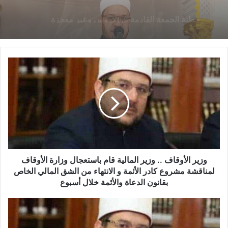
14 يناير,2026
خطبة الجمعة ، مِنْ دُرُوسِ الإِسْرَاءِ وَالمِعْرَاجِ (جَبْرِ
الْخَوَاطِرِ) د. مُحَمَّدٌ حَرْزٌ
خطبة الجمعة القادمة من دروس وعبر معجزة
الإسراء والمعراج (جبر الخواطر) للدكتور مسعد
الشايب
وزير الأوقاف .. وزير المالية قام باستعجال وزارة الأوقاف
لمناقشة مشروع كادر الأئمة و الانتهاء من الشق المالي الخاص
بقانون الدعاة والأئمة خلال أسبوع