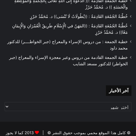
خُطْبَةُ الْجُمُعَةِ الْقَادِمَةُ :(( الدَّعْوَةُ إِلَى اللهِ تَعَالَى بِالْحِكْمَةِ وَالْمَوْعِظَةِ
والْحَسَنَةِ )) د. مُحَمَّدُ حَرْزٌ
خُطْبَةُ الجُمُعَةِ القَادِمَةُ : ((بُطُولَاتٌ لَا تُنْسَى)) د. مُحَمَّدُ حَرْزٍ
خُطْبَةُ الجُمُعَةِ القَادِمَةُ : ((المَهَنُ في الْإِسْلَامِ طَرِيقُ الْعُمْرَانِ وَالْإِيمَانِ
مَعًا)) د. مُحَمَّدُ حَرْزٍ
خطبة الجمعة : من دروس الإسراء والمعراج (جبر الخواطــــر) للدكتور
محمد داود
خطبة الجمعة القادمة من دروس وعبر معجزة الإسراء والمعراج (جبر
الخواطر) للدكتور مسعد الشايب
آخر
آخر الأخبار
الأخبار
© كامل هذا الموقع محمي بموجب حقوق النشر © |
2013 كما لا يجوز