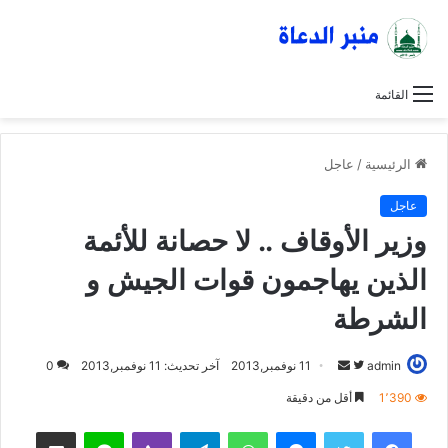
القائمة
الرئيسية
/
عاجل
عاجل
وزير الأوقاف .. لا حصانة للأئمة
الذين يهاجمون قوات الجيش و
الشرطة
admin
ت
أ
11 نوفمبر,2013
آخر تحديث: 11 نوفمبر,2013
0
ا
ر
1٬390
أقل من دقيقة
ب
س
فيسبوك
تويتر
ماسنجر
واتساب
تيلقرام
ڤايبر
لاين
مشاركة عبر البريد
ع
ل