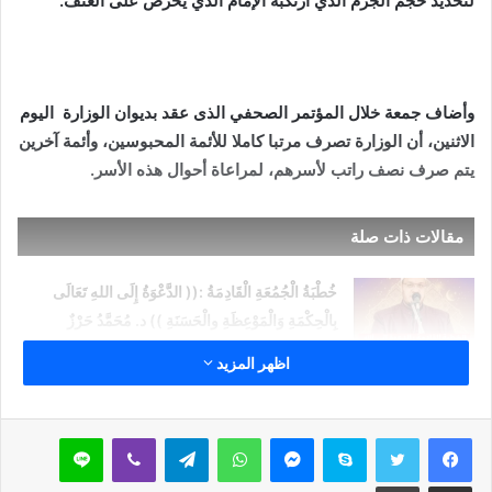
لتحديد حجم الجرم الذي ارتكبه الإمام الذي يحرض على العنف.
وأضاف جمعة خلال المؤتمر الصحفي الذى عقد بديوان الوزارة اليوم
الاثنين، أن الوزارة تصرف مرتبا كاملا للأئمة المحبوسين، وأئمة آخرين
يتم صرف نصف راتب لأسرهم، لمراعاة أحوال هذه الأسر.
مقالات ذات صلة
خُطْبَةُ الْجُمُعَةِ الْقَادِمَةُ :(( الدَّعْوَةُ إِلَى اللهِ تَعَالَى
بِالْحِكْمَةِ وَالْمَوْعِظَةِ والْحَسَنَةِ )) د. مُحَمَّدُ حَرْزٌ
5 فبراير,2026
اظهر المزيد
خُطْبَةُ الجُمُعَةِ القَادِمَةُ : ((بُطُولَاتٌ لَا تُنْسَى)) د. مُحَمَّدُ
حَرْزٍ
سكايب
ماسنجر
واتساب
تيلقرام
ڤايبر
لاين
29 يناير,2026
مشاركة عبر البريد
طباعة