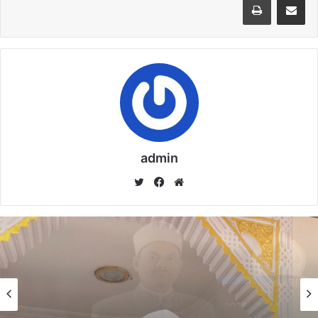
خُطْبَةُ الجُمُعَةِ القَادِمَةُ : ((المَهَنُ في الْإِسْلَامِ طَرِيقُ
الْعُمْرَانِ وَالْإِيمَانِ مَعًا)) د. مُحَمَّدُ حَرْزٍ
22 يناير,2026
admin
موق
في
تويت
نسخ الرابط
ع
سب
ر
الوي
وك
ب
خطبة الأسبوع
خطبة الأسبوع
14 يناير,2026