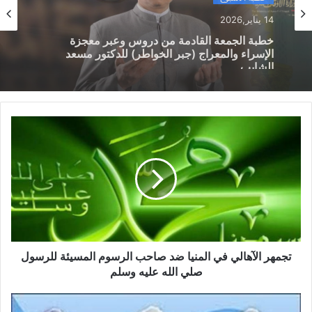
خطبة الأسبوع
خطبة الأسبوع
14 يناير,2026
14 يناير,2026
خطبة الجمعة ، مِنْ دُرُوسِ الإِسْرَاءِ وَالمِعْرَاجِ (جَبْرِ
الْخَوَاطِرِ) د. مُحَمَّدٌ حَرْزٌ
خطبة الجمعة القادمة من دروس وعبر معجزة
الإسراء والمعراج (جبر الخواطر) للدكتور مسعد
الشايب
تجمهر الآهالي في المنيا ضد صاحب الرسوم المسيئة للرسول
صلي الله عليه وسلم