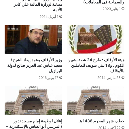
والسماحة في المعاملات)
مبدئية لوزارة المالية علي كادر
1 يناير,2023
الأئمة
1 أبريل,2014
هيئة الأوقاف : طرح 24 شقة بشبين
وزير الأوقاف يعتمد إيفاد الشيخ /
الكوم ، و18 ببني سويف للعاملين
سعيد عباس عبد العزيز صالح لدولة
بالأوقاف
البرازيل
23 مارس,2014
17 يونيو,2016
خطب شهر المحرم 1436 هـ
إعلان لوظيفة إمام مسجد نذور
(المرسي أبو العباس بالإسكندرية –
22 أكتوبر,2014