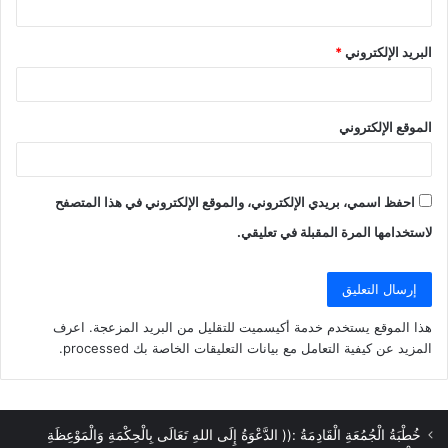
البريد الإلكتروني
*
الموقع الإلكتروني
احفظ اسمي، بريدي الإلكتروني، والموقع الإلكتروني في هذا المتصفح
لاستخدامها المرة المقبلة في تعليقي.
هذا الموقع يستخدم خدمة أكيسميت للتقليل من البريد المزعجة.
اعرف
المزيد عن كيفية التعامل مع بيانات التعليقات الخاصة بك processed
.
خُطْبَةُ الْجُمُعَةِ الْقَادِمَةُ :(( الدَّعْوَةُ إِلَى اللهِ تَعَالَى بِالْحِكْمَةِ وَالْمَوْعِظَةِ