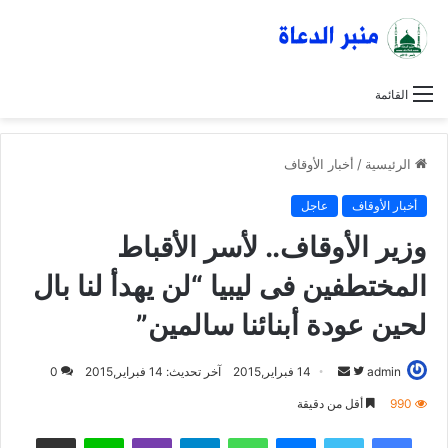
القائمة
الرئيسية
/
أخبار الأوقاف
أخبار الأوقاف
عاجل
وزير الأوقاف.. لأسر الأقباط
المختطفين فى ليبيا “لن يهدأ لنا بال
لحين عودة أبنائنا سالمين”
admin
ت
أ
14 فبراير,2015
آخر تحديث: 14 فبراير,2015
0
ا
ر
990
أقل من دقيقة
ب
س
فيسبوك
تويتر
ماسنجر
واتساب
تيلقرام
ڤايبر
لاين
مشاركة عبر البريد
ع
ل