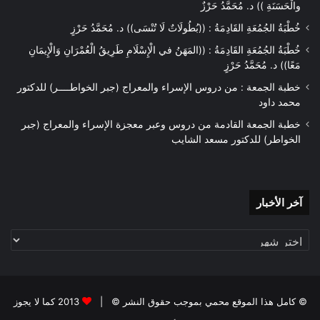
والْحَسَنَةِ )) د. مُحَمَّدُ حَرْزٌ
خُطْبَةُ الجُمُعَةِ القَادِمَةُ : ((بُطُولَاتٌ لَا تُنْسَى)) د. مُحَمَّدُ حَرْزٍ
خُطْبَةُ الجُمُعَةِ القَادِمَةُ : ((المَهَنُ في الْإِسْلَامِ طَرِيقُ الْعُمْرَانِ وَالْإِيمَانِ
مَعًا)) د. مُحَمَّدُ حَرْزٍ
خطبة الجمعة : من دروس الإسراء والمعراج (جبر الخواطــــر) للدكتور
محمد داود
خطبة الجمعة القادمة من دروس وعبر معجزة الإسراء والمعراج (جبر
الخواطر) للدكتور مسعد الشايب
آخر
آخر الأخبار
الأخبار
© كامل هذا الموقع محمي بموجب حقوق النشر © |
2013 كما لا يجوز