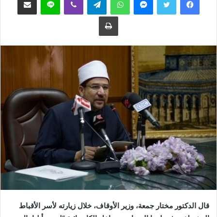
ع
ب
طباعة
ل
ر
ى
ي
ت
د
و
ا
ي
إ
ت
ل
ر
ك
ت
ر
و
ن
ي
ا
قال الدكتور مختار جمعة، وزير الأوقاف، خلال زيارته لأسر الأقباط