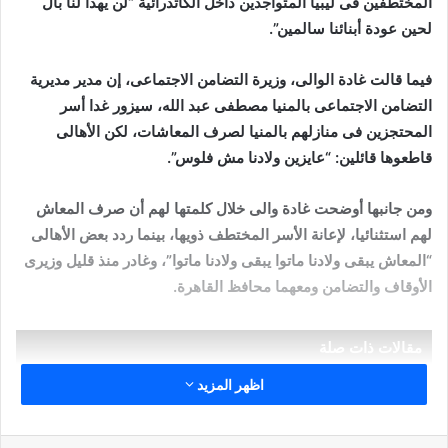
المختطفين فى ليبيا المتواجدين داخل الكاتدرائية “لن يهدأ لنا بال
لحين عودة أبنائنا سالمين”.
فيما قالت غادة الوالى، وزيرة التضامن الاجتماعى، إن مدير مديرية
التضامن الاجتماعى بالمنيا مصطفى عبد الله، سيزور غدا أسر
المحتجزين فى منازلهم بالمنيا لصرف المعاشات، لكن الأهالى
قاطعوها قائلين: “عايزين ولادنا مش فلوس”.
ومن جانبها أوضحت غادة والى خلال كلمتها لهم أن صرف المعاش
لهم استثنائيا، لإعانة الأسر المختطف ذويها، بينما ردد بعض الأهالى
“المعاش يبقى ولادنا ماتوا يبقى ولادنا ماتوا”، وغادر منذ قليل وزيرى
الأوقاف والتضامن ومعهما محافظ القاهرة.
مقالات ذات صلة
اظهر المزيد
خُطْبَةُ الْجُمُعَةِ الْقَادِمَةُ :(( الدَّعْوَةُ إِلَى اللهِ تَعَالَى
بِالْحِكْمَةِ وَالْمَوْعِظَةِ والْحَسَنَةِ )) د. مُحَمَّدُ حَرْزٌ