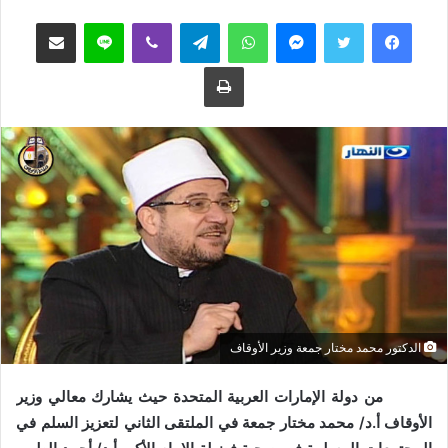
ب
س
فيسبوك
تويتر
ماسنجر
واتساب
تيلقرام
ڤايبر
لاين
مشاركة عبر البريد
ع
ل
ع
ب
طباعة
ل
ر
ى
ي
ت
د
و
ا
ي
إ
ت
ل
ر
ك
ت
ر
و
ن
ي
الدكتور محمد مختار جمعة وزير الأوقاف
ا
من دولة الإمارات العربية المتحدة حيث يشارك معالي وزير
الأوقاف أ.د/ محمد مختار جمعة في الملتقى الثاني لتعزيز السلم في