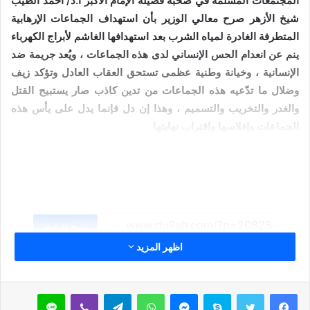
المجتمعات المسلمة في صحبة فضيلة الإمام الأكبر أ.د/ أحمد الطيب
شيخ الأزهر صرح معالي الوزير بأن استهداف الجماعات الإرهابية
المتطرفة الغادرة لمياه الشرب بعد استهدافها الغاشم لأبراج الكهرباء
ينم عن انعدام الحس الإنساني لدى هذه الجماعات ، ويُعد جريمة ضد
الإنسانية ، وخيانة وطنية عظمى تستحق العقاب العادل وتؤكد زيف
وضلال ما تدّعيه هذه الجماعات من تدين كاذب صار يستبيح القتل
والغدر والتخريب والتسميم ، وهذا إن دل فإنما يدل على يأس هذه
الجماعات وإفلاسها واقتراب نهايتها .
نسخ الرابط
اظهر المزيد
سكايب
ماسنجر
واتساب
تيلقرام
ڤايبر
لاين