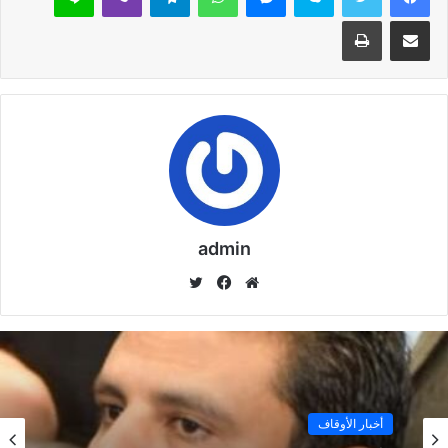
مشاركة عبر البريد
طباعة
admin
موق
في
تويت
ع
سب
ر
الوي
وك
ب
أخبار الأوقاف