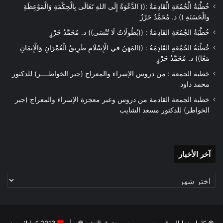
خُطْبَةُ الْجُمُعَةِ الْقَادِمَةُ :(( الدَّعْوَةُ إِلَى اللهِ تَعَالَى بِالْحِكْمَةِ وَالْمَوْعِظَةِ
والْحَسَنَةِ )) د. مُحَمَّدُ حَرْزٌ
خُطْبَةُ الجُمُعَةِ القَادِمَةُ : ((بُطُولَاتٌ لَا تُنْسَى)) د. مُحَمَّدُ حَرْزٍ
خُطْبَةُ الجُمُعَةِ القَادِمَةُ : ((المَهَنُ في الْإِسْلَامِ طَرِيقُ الْعُمْرَانِ وَالْإِيمَانِ
مَعًا)) د. مُحَمَّدُ حَرْزٍ
خطبة الجمعة : من دروس الإسراء والمعراج (جبر الخواطــــر) للدكتور
محمد داود
خطبة الجمعة القادمة من دروس وعبر معجزة الإسراء والمعراج (جبر
الخواطر) للدكتور مسعد الشايب
آخر
آخر الأخبار
الأخبار