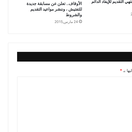
نتهي التقديم للإيفاد الدائم
الأوقاف.. تعلن عن مسابقة جديدة
الأوقاف : انعقاد (100) ندوة علمية احتفالًا
للتفتيش ، وننشر مواعيد التقديم
بالمولد النبوي الشريف بعنوان: “عناية النبي
والشروط
ﷺ بذوي الهمم”
24 مارس,2015
يها بـ
*