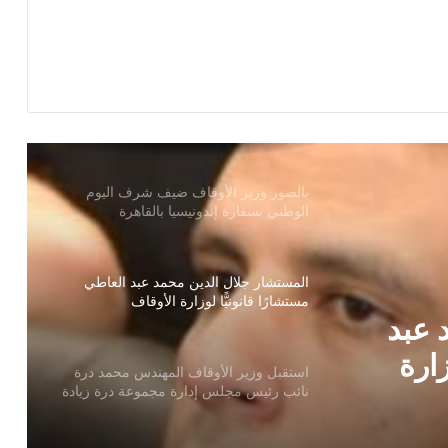
يوم الجمعة القادمة بالأسماء ثلاث قوافل
دعوية مشتركة بين الأزهر الشريف ووزارة
الأوقاف إلى ثلاث محافظات
بالصور وزير الأوقاف ضيف شرف اليوم
الوطني بسفارة إندونيسيا بالقاهرة
المستشار جلال الدين محمد عبد العاطي
مستشارًا قانونيًّا لوزارة الأوقاف
استقبل وزير الأوقاف المهندس محمد درة
نائب رئيس مجلس إدارة مجموعة درة زيادة
الجائزة الأولي إلي مليون جنيه
ندس
 إدارة
الأوقاف : تعلن عن حفظ القرآن الكريم من
خلال برنامج (التحفيظ عن بعد)
لأولي