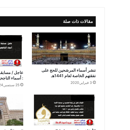
مقالات ذات صلة
ننشر أسماء المرشحين للحج على
نفقتهم الخاصة لعام 1441هـ
: أسماء الناجح
3 فبراير,2020
25 سبتمبر,2024