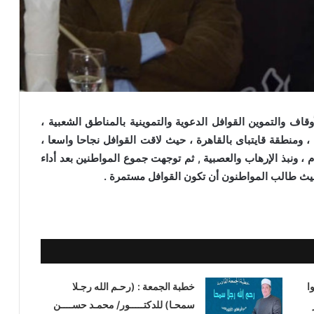
عة 20 / 2 / 2015م وزارتا الأوقاف والتموين القوافل الدعوية والتموينية بالمناطق الشعبية ،
 ومنطقة قايتباى بالقاهرة ، حيث لاقت القوافل نجاحا واسعا ،
، ونبذ الإرهاب والعصبية , ثم توجهت جموع المواطنين بعد أداء
حيث طالب المواطنون أن تكون القوافل مستمرة .
ا
خطبة الجمعة : (رحـم الله رجـلا
سمحـا) للدكتـــــور/ محمـد حســــن