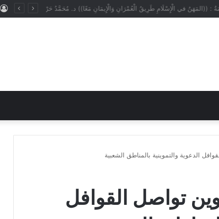
ُ : ((المَهَنُ في الْإِسْلَامِ طَرِيقُ الْعُمْرَانِ وَالْإِيمَانِ مَعًا)) د. مُحَمَّدُ حَرْزٍ
قوافل الدعوية والتموينية بالمناطق الشعبية
موين تواصل القوافل