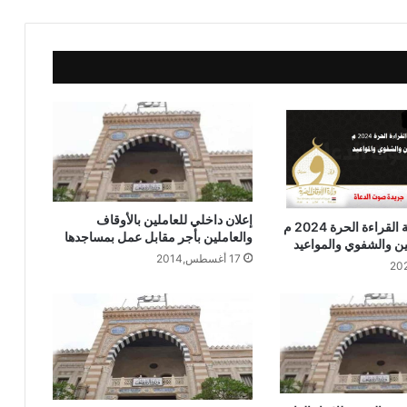
يوم الجمعة القادمة بالأسماء ثلاث قوافل
دعوية مشتركة بين الأزهر الشريف ووزارة
الأوقاف إلى ثلاث محافظات
بالصور وزير الأوقاف ضيف شرف اليوم
الوطني بسفارة إندونيسيا بالقاهرة
المستشار جلال الدين محمد عبد العاطي
مستشارًا قانونيًّا لوزارة الأوقاف
إعلان داخلي للعاملين بالأوقاف
عاجل / مسابقة القراءة الحرة 2024 م
والعاملين بأجر مقابل عمل بمساجدها
ين والشفوي والمواعيد
17 أغسطس,2014
استقبل وزير الأوقاف المهندس محمد درة
نائب رئيس مجلس إدارة مجموعة درة زيادة
الجائزة الأولي إلي مليون جنيه
الأوقاف : تعلن عن حفظ القرآن الكريم من
خلال برنامج (التحفيظ عن بعد)