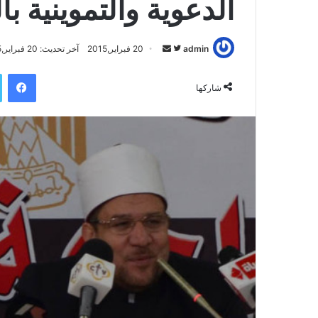
الدعوية والتموينية ب
admin
ت
أ
20 فبراير,2015
آخر تحديث: 20 فبراير,2015
ا
ر
فيسبوك
ب
س
شاركها
ع
ل
ع
ب
ل
ر
ى
ي
ت
د
و
ا
ي
إ
ت
ل
ر
ك
ت
ر
و
ن