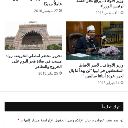
وزير الأوقاف يرفع كادر الأئمة
عاملاً جديدًا
لرئيس الوزراء
27 سبتمبر,2016
1 أغسطس,2015
تحرير محضر لمصلي لتحريضه رواد
مسجد في صلاة فجر اليوم على
وزير الأوقاف.. لأسر الأقباط
الخروج والتظاهر
المختطفين فى ليبيا “لن يهدأ لنا بال
25 يناير,2015
لحين عودة أبنائنا سالمين”
14 فبراير,2015
اترك تعليقاً
لن يتم نشر عنوان بريدك الإلكتروني.
الحقول الإلزامية مشار إليها بـ
*