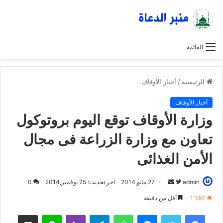
القائمة
الرئيسية
/
أخبار الأوقاف
أخبار الأوقاف
وزارة اﻷوقاف توقع اليوم بروتوكول
تعاون مع وزارة الزراعة فى مجال
الأمن الغذائى
admin
ت
أ
27 مايو,2014
آخر تحديث: 25 نوفمبر,2014
0
ا
ر
1٬551
أقل من دقيقة
ب
س
فيسبوك
تويتر
ماسنجر
واتساب
تيلقرام
ڤايبر
لاين
مشاركة عبر البريد
ع
ل