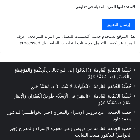
لاستخدامها المرة المقبلة في تعليقي.
هذا الموقع يستخدم خدمة أكيسميت للتقليل من البريد المزعجة.
اعرف
المزيد عن كيفية التعامل مع بيانات التعليقات الخاصة بك processed
.
خُطْبَةُ الْجُمُعَةِ الْقَادِمَةُ :(( الدَّعْوَةُ إِلَى اللهِ تَعَالَى بِالْحِكْمَةِ وَالْمَوْعِظَةِ
والْحَسَنَةِ )) د. مُحَمَّدُ حَرْزٌ
خُطْبَةُ الجُمُعَةِ القَادِمَةُ : ((بُطُولَاتٌ لَا تُنْسَى)) د. مُحَمَّدُ حَرْزٍ
خُطْبَةُ الجُمُعَةِ القَادِمَةُ : ((المَهَنُ في الْإِسْلَامِ طَرِيقُ الْعُمْرَانِ وَالْإِيمَانِ
مَعًا)) د. مُحَمَّدُ حَرْزٍ
خطبة الجمعة : من دروس الإسراء والمعراج (جبر الخواطــــر) للدكتور
محمد داود
خطبة الجمعة القادمة من دروس وعبر معجزة الإسراء والمعراج (جبر
الخواطر) للدكتور مسعد الشايب