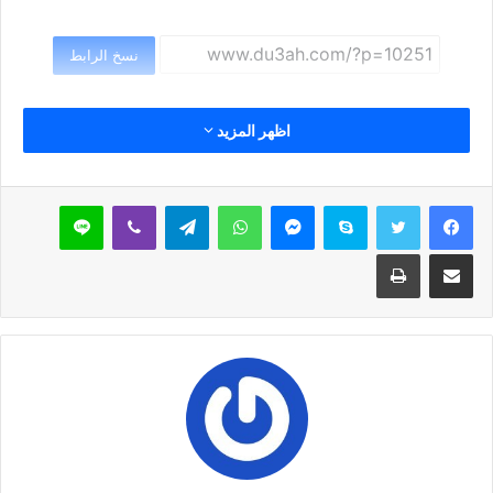
نسخ الرابط
اظهر المزيد
سكايب
ماسنجر
واتساب
تيلقرام
ڤايبر
لاين
مشاركة عبر البريد
طباعة