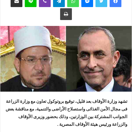
ع
ب
طباعة
ل
ر
ى
ي
ت
د
و
ا
ي
إ
ت
ل
ر
ك
ت
ر
و
ن
ي
ا
تشهد وزارة اﻷوقاف بعد قليل، توقيع بروتوكول تعاون مع وزارة الزراعة
فى مجال الأمن الغذائى واستصلاح الأراضى والتنمية، مع مناقشة بعض
الجوانب المشتركة بين الوزارتين، وذلك بحضور وزيرى الأوقاف
والزراعة ورئيس هيئة الأوقاف المصرية .