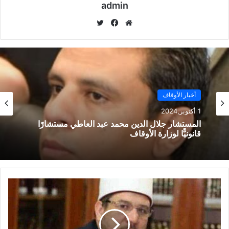
admin
موق
في
تويت
ع
سب
ر
الوي
وك
ب
أخبار الأوقاف
1 أكتوبر,2024
المستشار جلال الدين محمد عبد العاطي مستشارًا
قانونيًّا لوزارة الأوقاف