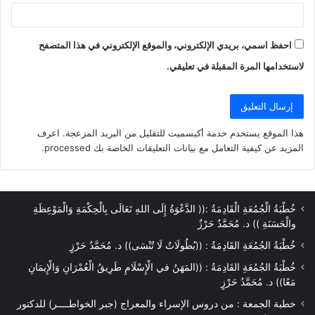
احفظ اسمي، بريدي الإلكتروني، والموقع الإلكتروني في هذا المتصفح
لاستخدامها المرة المقبلة في تعليقي.
هذا الموقع يستخدم خدمة أكيسميت للتقليل من البريد المزعجة.
اعرف
المزيد عن كيفية التعامل مع بيانات التعليقات الخاصة بك processed
.
خُطْبَةُ الْجُمُعَةِ الْقَادِمَةُ :(( الدَّعْوَةُ إِلَى اللهِ تَعَالَى بِالْحِكْمَةِ وَالْمَوْعِظَةِ
والْحَسَنَةِ )) د. مُحَمَّدُ حَرْزٌ
خُطْبَةُ الجُمُعَةِ القَادِمَةُ : ((بُطُولَاتٌ لَا تُنْسَى)) د. مُحَمَّدُ حَرْزٍ
خُطْبَةُ الجُمُعَةِ القَادِمَةُ : ((المَهَنُ في الْإِسْلَامِ طَرِيقُ الْعُمْرَانِ وَالْإِيمَانِ
مَعًا)) د. مُحَمَّدُ حَرْزٍ
خطبة الجمعة : من دروس الإسراء والمعراج (جبر الخواطــــر) للدكتور