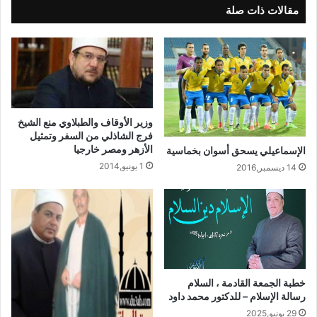
مقالات ذات صلة
وتمهل الهيئة المتقاعسين عن سداد مستحقاتها شهرا من تاريخه
وستضطر بعدها إلى إعلان القائمة بأسماء هؤلاء المتقاعسين
والمعتدين على أموال الوقف لتحذر المجتمع من مماطلتهم ، وليكون
المجتمع المصري كله شاهدا عليهم في الدنيا والآخرة.
وزير الأوقاف والطبلاوي منع الشيخ
فرج الشاذلي من السفر وتمثيل
الأزهر ومصر خارجيا
الإسماعيلي يسحق أسوان بخماسية
1 يونيو,2014
نسخ الرابط
14 ديسمبر,2016
خطبة الجمعة القادمة ، السلام
رسالة الإسلام – للدكتور محمد داود
29 يونيو,2025