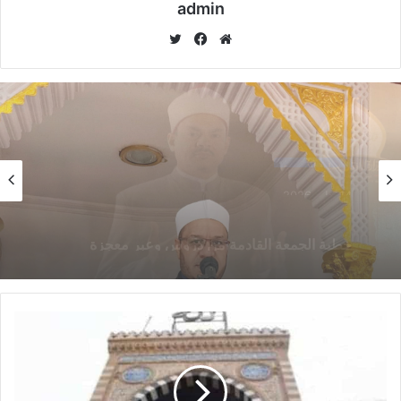
الخيري الكائنة بميدان المسلة – المطرية – محافظة القاهرة.
admin
موق
في
تويت
2.
مساحة 4 فدادين و 20 قيراطا وقف المشترك الخيري الكائن
ع
سب
ر
شارع مسطرد بحوض جلبي رقم 37 – المطرية – محافظة القاهرة .
الوي
وك
ب
3.
أرض الأوقاف الكائنة 985 شارع كورنيش النيل – مصر القديمة –
محافظة القاهرة .
خطبة الأسبوع
4.
أراضي الأوقاف بناحية الكونيسة ، الطالبية ، الكوم الأخضر ، شارع
خطبة الأسبوع
14 يناير,2026
العروبة بمحافظة الجيزة .
خطبة الجمعة ، مِنْ دُرُوسِ الإِسْرَاءِ وَالمِعْرَاجِ (جَبْرِ
14 يناير,2026
الْخَوَاطِرِ) د. مُحَمَّدٌ حَرْزٌ
5.
عمارات الأوقاف بالمنيا .
6.
وقف مصطفى عبد المنان البالغ مساحته 421 ألف فدان
بمحافظات دمياط والدقهلية وكفر الشيخ .
خطبة الجمعة القادمة من دروس وعبر معجزة
الإسراء والمعراج (جبر الخواطر) للدكتور مسعد
الشايب
7.
قطعتا أرض مساحتهما ( 8 فدادين و 10 قراريط ) ، (4 فدادين و 16
قيراطا) بوقف الخديوي إسماعيل بحوض الدار وعرامة الكبير رقم (1)