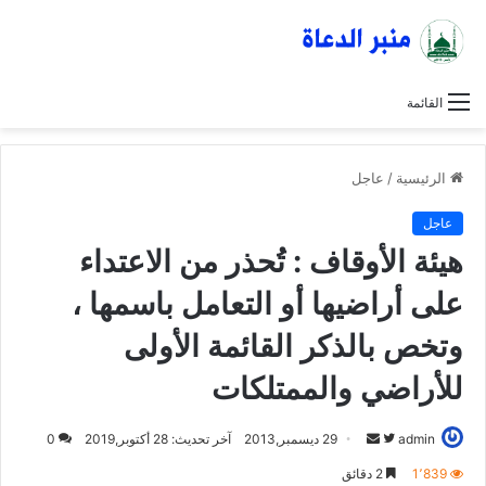
القائمة
الرئيسية
/
عاجل
عاجل
هيئة الأوقاف : تُحذر من الاعتداء
على أراضيها أو التعامل باسمها ،
وتخص بالذكر القائمة الأولى
للأراضي والممتلكات
admin
ت
أ
29 ديسمبر,2013
آخر تحديث: 28 أكتوبر,2019
0
ا
ر
1٬839
2 دقائق