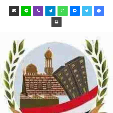
ب
س
فيسبوك
تويتر
ماسنجر
واتساب
تيلقرام
ڤايبر
لاين
مشاركة عبر البريد
ع
ل
ع
ب
طباعة
ل
ر
ى
ي
ت
د
و
ا
ي
إ
ت
ل
ر
ك
ت
ر
و
ن
ي
ا