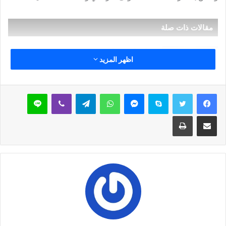
مقالات ذات صلة
خُطْبَةُ الْجُمُعَةِ الْقَادِمَةُ :(( الدَّعْوَةُ إِلَى اللهِ تَعَالَى
اظهر المزيد
بِالْحِكْمَةِ وَالْمَوْعِظَةِ والْحَسَنَةِ )) د. مُحَمَّدُ حَرْزٌ
5 فبراير,2026
سكايب
ماسنجر
واتساب
تيلقرام
ڤايبر
لاين
خُطْبَةُ الجُمُعَةِ القَادِمَةُ : ((بُطُولَاتٌ لَا تُنْسَى)) د. مُحَمَّدُ
حَرْزٍ
مشاركة عبر البريد
طباعة
29 يناير,2026
خُطْبَةُ الجُمُعَةِ القَادِمَةُ : ((المَهَنُ في الْإِسْلَامِ طَرِيقُ
الْعُمْرَانِ وَالْإِيمَانِ مَعًا)) د. مُحَمَّدُ حَرْزٍ
22 يناير,2026
1.
أرض المزرعة البالغ مساحتها 54 فدانا وقف / خليل أغا أمين