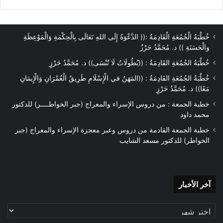
خُطْبَةُ الْجُمُعَةِ الْقَادِمَةُ :(( الدَّعْوَةُ إِلَى اللهِ تَعَالَى بِالْحِكْمَةِ وَالْمَوْعِظَةِ
والْحَسَنَةِ )) د. مُحَمَّدُ حَرْزٌ
خُطْبَةُ الجُمُعَةِ القَادِمَةُ : ((بُطُولَاتٌ لَا تُنْسَى)) د. مُحَمَّدُ حَرْزٍ
خُطْبَةُ الجُمُعَةِ القَادِمَةُ : ((المَهَنُ في الْإِسْلَامِ طَرِيقُ الْعُمْرَانِ وَالْإِيمَانِ
مَعًا)) د. مُحَمَّدُ حَرْزٍ
خطبة الجمعة : من دروس الإسراء والمعراج (جبر الخواطــــر) للدكتور
محمد داود
خطبة الجمعة القادمة من دروس وعبر معجزة الإسراء والمعراج (جبر
الخواطر) للدكتور مسعد الشايب
آخر
آخر الأخبار
الأخبار