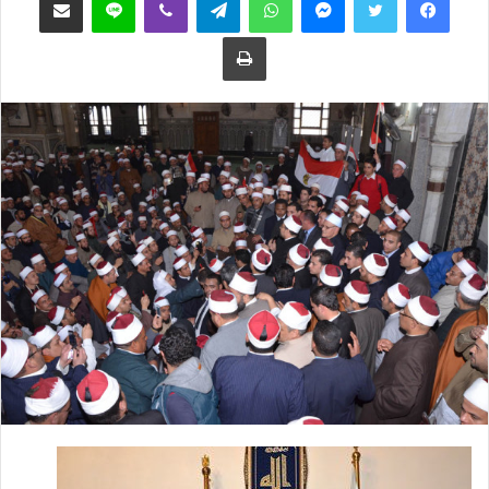
ع
ب
طباعة
ل
ر
ى
ي
ت
د
و
ا
ي
إ
ت
ل
ر
ك
ت
ر
و
ن
ي
ا