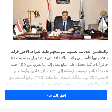
والمعلمين الذى يتم تعيينهم يتم منحهم طبقا لقواعد الأجور قرابة
246 جنيها كأساسى راتب، بالإضافة إلى 50% بدل معلم و125%
حافز أداء، كما يحصل على مبلغ يصل إلى ما يقرب من 400 جنيه
علاوة أعباء وظيفية، بالإضافة إلى 25% حافز عادى، وأيضا منح
المعلم 200 يوما مكأفاة امتحان بما يعادل 83%، وتابع أنه بعد منح
المعلم الحافز والبدلات طبقا للقواعد سيصل إجمالى راتبه قرابة ما
يزيد على الـ1500 جنيه شهريا.
اظهر المزيد
بينما ننشر مرتب إمام من 15 سنة لا يصل لـ 1500 جنيه: