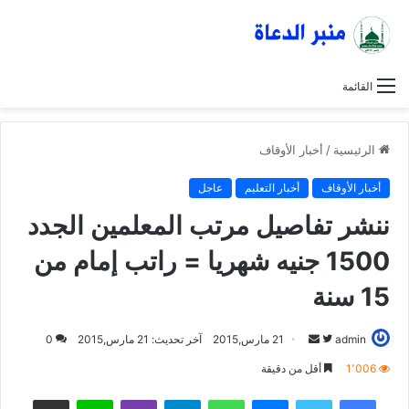
القائمة
الرئيسية
/
أخبار الأوقاف
أخبار الأوقاف
أخبار التعليم
عاجل
ننشر تفاصيل مرتب المعلمين الجدد
1500 جنيه شهريا = راتب إمام من
15 سنة
admin
ت
أ
21 مارس,2015
آخر تحديث: 21 مارس,2015
0
ا
ر
1٬006
أقل من دقيقة
ب
س
فيسبوك
تويتر
ماسنجر
واتساب
تيلقرام
ڤايبر
لاين
مشاركة عبر البريد
ع
ل