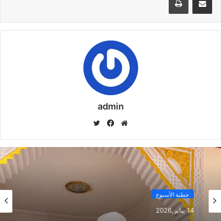
((بُطُولَاتٌ لَا
تُنْسَى)) د. مُحَمَّدُ
حَرْزٍ
29 يناير,2026
خُطْبَةُ الجُمُعَةِ
القَادِمَةُ :
((المَهَنُ في
admin
الْإِسْلَامِ طَرِيقُ
الْعُمْرَانِ
موق
في
تويت
وَالْإِيمَانِ مَعًا)) د.
ع
سب
ر
الوي
وك
مُحَمَّدُ حَرْزٍ
ب
22 يناير,2026
خطبة الأسبوع
إمام درجة ثانية
3500جنيه
14 يناير,2026
خطبة الجمعة ، مِنْ دُرُوسِ الإِسْرَاءِ وَالمِعْرَاجِ (جَبْرِ