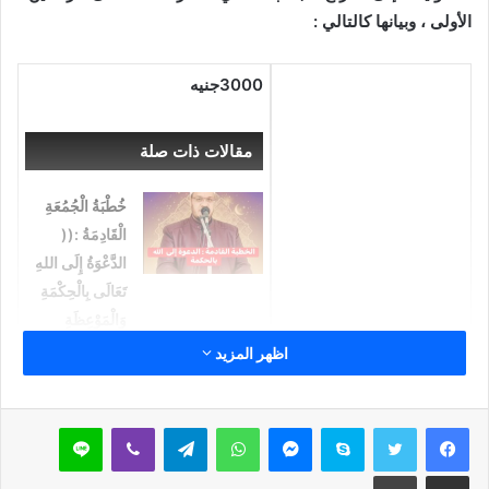
الأولى ، وبيانها كالتالي :
3000جنيه
مقالات ذات صلة
خُطْبَةُ الْجُمُعَةِ
الْقَادِمَةُ :((
الدَّعْوَةُ إِلَى اللهِ
تَعَالَى بِالْحِكْمَةِ
وَالْمَوْعِظَةِ
والْحَسَنَةِ )) د.
اظهر المزيد
مُحَمَّدُ حَرْزٌ
5 فبراير,2026
سكايب
ماسنجر
واتساب
تيلقرام
ڤايبر
لاين
خُطْبَةُ الجُمُعَةِ
مشاركة عبر البريد
طباعة
القَادِمَةُ :
إمام درجة ثالثة