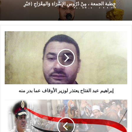
إمام درجة أولى
4000جنيه
الْخَوَاطِرِ) د. مُحَمَّدٌ حَرْزٌ
كبير
4500جنيه
مدير عام
5000جنيه
وكيل وزارة
5500جنيه
رئيس قطاع
6000جنيه
المرحلة الثانية : ويتم فيها مضاعفة هذه المبالغ خلال خمس سنوات
بواقع زيادة قدرها 20% سنويًا.
إبراهيم عبد الفتاح يعتذر لوزير الأوقاف عما بدر منه
نسخ الرابط