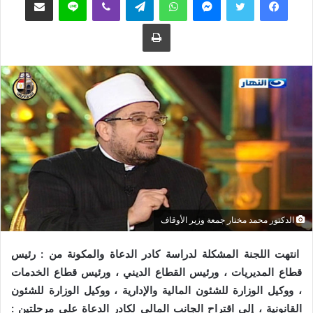
ع
ب
طباعة
ل
ر
ى
ي
ت
د
و
ا
ي
إ
ت
ل
ر
ك
ت
ر
و
ن
ي
الدكتور محمد مختار جمعة وزير الأوقاف
ا
انتهت اللجنة المشكلة لدراسة كادر الدعاة والمكونة من : رئيس
قطاع المديريات ، ورئيس القطاع الديني ، ورئيس قطاع الخدمات
، ووكيل الوزارة للشئون المالية والإدارية ، ووكيل الوزارة للشئون
القانونية ، إلى اقتراح الجانب المالي لكادر الدعاة على مرحلتين :