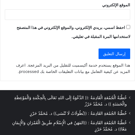
الموقع الإلكتروني
احفظ اسمي، بريدي الإلكتروني، والموقع الإلكتروني في هذا المتصفح
لاستخدامها المرة المقبلة في تعليقي.
هذا الموقع يستخدم خدمة أكيسميت للتقليل من البريد المزعجة.
اعرف
المزيد عن كيفية التعامل مع بيانات التعليقات الخاصة بك processed
.
خُطْبَةُ الْجُمُعَةِ الْقَادِمَةُ :(( الدَّعْوَةُ إِلَى اللهِ تَعَالَى بِالْحِكْمَةِ وَالْمَوْعِظَةِ
والْحَسَنَةِ )) د. مُحَمَّدُ حَرْزٌ
خُطْبَةُ الجُمُعَةِ القَادِمَةُ : ((بُطُولَاتٌ لَا تُنْسَى)) د. مُحَمَّدُ حَرْزٍ
خُطْبَةُ الجُمُعَةِ القَادِمَةُ : ((المَهَنُ في الْإِسْلَامِ طَرِيقُ الْعُمْرَانِ وَالْإِيمَانِ
مَعًا)) د. مُحَمَّدُ حَرْزٍ