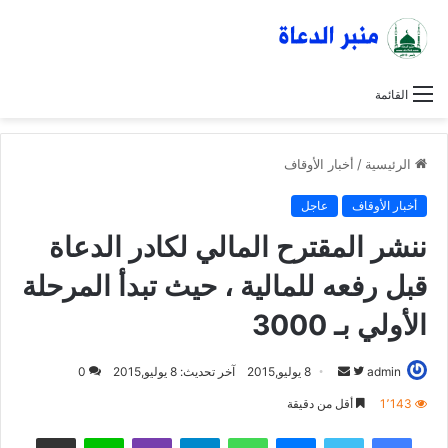
القائمة
الرئيسية
/
أخبار الأوقاف
أخبار الأوقاف
عاجل
ننشر المقترح المالي لكادر الدعاة
قبل رفعه للمالية ، حيث تبدأ المرحلة
الأولي بـ 3000
admin
ت
أ
8 يوليو,2015
آخر تحديث: 8 يوليو,2015
0
ا
ر
1٬143
أقل من دقيقة
ب
س
فيسبوك
تويتر
ماسنجر
واتساب
تيلقرام
ڤايبر
لاين
مشاركة عبر البريد
ع
ل