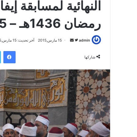
النهائية لمسابقة إيف
رمضان 1436هـ – 2015م
admin
ت
أ
15 مارس,2015
آخر تحديث: 15 مارس,2015
ا
ر
فيسبوك
ب
س
شاركها
ع
ل
ع
ب
ل
ر
ى
ي
ت
د
و
ا
ي
إ
ت
ل
ر
ك
ت
ر