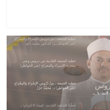
خطبة الجمعة ، إدارة الوقت مفتاح بناء
الإنسان الناجح للدكتور مسعد الشايب
خطبة الجمعة : من دروس الإسراء والمعراج
(جبر الخواطــــر) للدكتور محمد داود
خطبة الجمعة القادمة من دروس وعبر
معجزة الإسراء والمعراج (جبر الخواطر)
للدكتور مسعد الشايب
خطبة الجمعة ، مِنْ دُرُوسِ الإِسْرَاءِ وَالمِعْرَاجِ
(جَبْرِ الْخَوَاطِرِ) د. مُحَمَّدٌ حَرْزٌ
سْرَاءِ
ُحَمَّدٌ
خُطْبَةُ الجُمُعَةِ القَادِمَةِ: (قِيمَةُ الاحْتِرَامِ) د.
مُحَمَّدُ حِرْزٍ