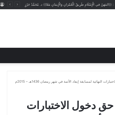
ُ : ((المَهَنُ في الْإِسْلَامِ طَرِيقُ الْعُمْرَانِ وَالْإِيمَانِ مَعًا)) د. مُحَمَّدُ حَرْزٍ
 النهائية لمسابقة إيفاد الأئمة في شهر رمضان 1436هـ – 2015م
حق دخول الاختبارات