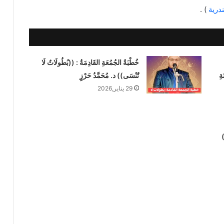
درية
) .
خُطْبَةُ الجُمُعَةِ القَادِمَةُ : ((بُطُولَاتٌ لَا
ةِ
تُنْسَى)) د. مُحَمَّدُ حَرْزٍ
29 يناير,2026
)