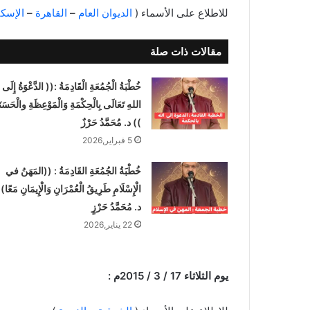
للاطلاع على الأسماء (
الديوان العام
–
القاهرة
–
الإسكن
مقالات ذات صلة
خُطْبَةُ الْجُمُعَةِ الْقَادِمَةُ :(( الدَّعْوَةُ إِلَى
اللهِ تَعَالَى بِالْحِكْمَةِ وَالْمَوْعِظَةِ والْحَسَنَ
)) د. مُحَمَّدُ حَرْزٌ
5 فبراير,2026
خُطْبَةُ الجُمُعَةِ القَادِمَةُ : ((المَهَنُ في
الْإِسْلَامِ طَرِيقُ الْعُمْرَانِ وَالْإِيمَانِ مَعًا)
د. مُحَمَّدُ حَرْزٍ
22 يناير,2026
يوم الثلاثاء 17 / 3 / 2015م :