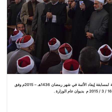
تعلن وزارة الأوقاف عن بدء اختبارات التصفية النهائية لمسابقة إيفاد الأئمة في شهر رمضان 1436هـ – 2015م وفق