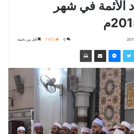
اد الأئمة في شهر
0
1٬472
أقل من دقيقة
تويتر
ماسنجر
مشاركة عبر البريد
طباعة