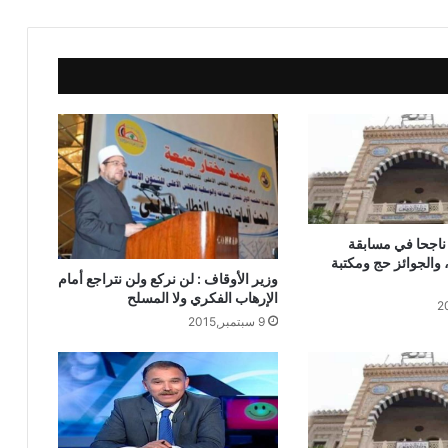
خطبة الجمعة ، إدارة الوقت مفتاح بناء
الإنسان الناجح للدكتور مسعد الشايب
خطبة الجمعة : من دروس الإسراء والمعراج
(جبر الخواطــــر) للدكتور محمد داود
خطبة الجمعة القادمة من دروس وعبر
معجزة الإسراء والمعراج (جبر الخواطر)
للدكتور مسعد الشايب
الأسماء: 156 ناجحا في مسابقة
، والجوائز حج ومكتبة
وزير الأوقاف : لن نركع ولن نتراجع أمام
خطبة الجمعة ، مِنْ دُرُوسِ الإِسْرَاءِ وَالمِعْرَاجِ
الإرهاب الفكري ولا المسلح
(جَبْرِ الْخَوَاطِرِ) د. مُحَمَّدٌ حَرْزٌ
9 سبتمبر,2015
خُطْبَةُ الجُمُعَةِ القَادِمَةِ: (قِيمَةُ الاحْتِرَامِ) د.
مُحَمَّدُ حِرْزٍ