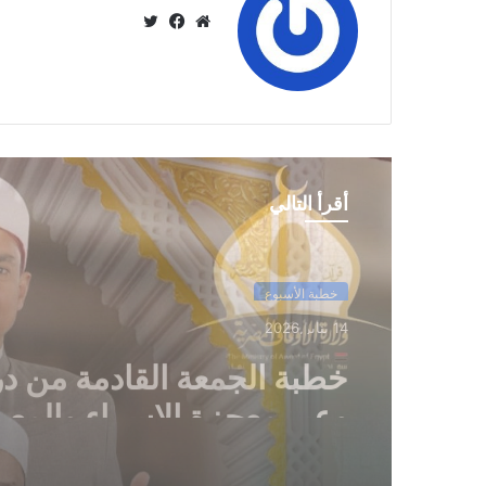
موق
في
تويت
ع
سب
ر
الوي
وك
ب
أقرأ التالي
خطبة الأسبوع
14 يناير,2026
خطبة الجمعة ، مِنْ دُرُوسِ الإِ
وَالمِعْرَاجِ (جَبْرِ الْخَوَاطِرِ) د. م
حَرْزٌ