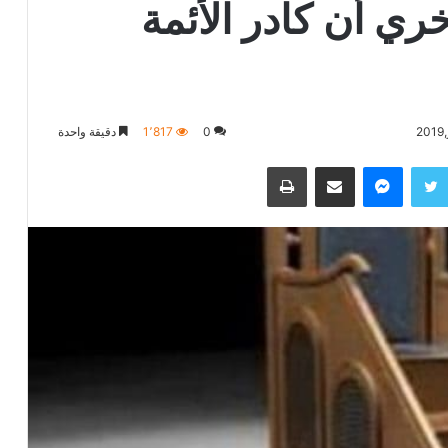
ري أن كادر الأئمة
0
1٬817
دقيقة واحدة
تويتر
ماسنجر
مشاركة عبر البريد
طباعة