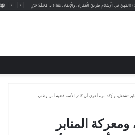
: ((المَهَنُ في الْإِسْلَامِ طَرِيقُ الْعُمْرَانِ وَالْإِيمَانِ مَعًا)) د. مُحَمَّدُ حَرْزٍ
نابر تشتعل، وأؤكد مرة أخري أن كادر الأئمة قضية أمن وطني
 ومعركة المنابر