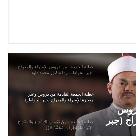
خطبة الجمعة ، إدارة الوقت مفتاح بناء
الإنسان الناجح للدكتور مسعد الشايب
خطبة الجمعة : من دروس الإسراء والمعراج
(جبر الخواطــــر) للدكتور محمد داود
خطبة الجمعة القادمة من دروس وعبر
معجزة الإسراء والمعراج (جبر الخواطر)
للدكتور مسعد الشايب
خطبة الجمعة ، مِنْ دُرُوسِ الإِسْرَاءِ وَالمِعْرَاجِ
(جَبْرِ الْخَوَاطِرِ) د. مُحَمَّدٌ حَرْزٌ
سْرَاءِ
ُحَمَّدٌ
خُطْبَةُ الجُمُعَةِ القَادِمَةِ: (قِيمَةُ الاحْتِرَامِ) د.
مُحَمَّدُ حِرْزٍ