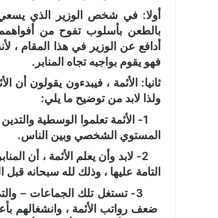
أولا: في شخص الوزير الذي يسعي ل
بالطعن بأسلوب تفوح من أفواهمم 
أدافع عن الوزير في هذا المقام ، لأ
فهو يقوم بواجبه تجاه المنابر.
ثانيا: الأئمة ، فيبدءون يقولون أن ا
ولذا لابد من توضيح ما يلي:
1- الأئمة تعلموا الوسطية والتد
المستوي الشخصي وبين الناس.
2- لابد وأن يعلم الأئمة ، أن ال
التامة عليها ، وذلك لله سبحانه قبل ا
3- تستغل تلك الجماعات – والت
ضعف رواتب الأئمة ، وانشغالهم بأع