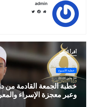
admin
موق
في
تويت
ع
سب
ر
الوي
وك
ب
أقرأ التالي
خطبة الأسبوع
14 يناير,2026
خطبة الجمعة ، مِنْ دُرُوسِ الإِ
وَالمِعْرَاجِ (جَبْرِ الْخَوَاطِرِ) د. م
حَرْزٌ