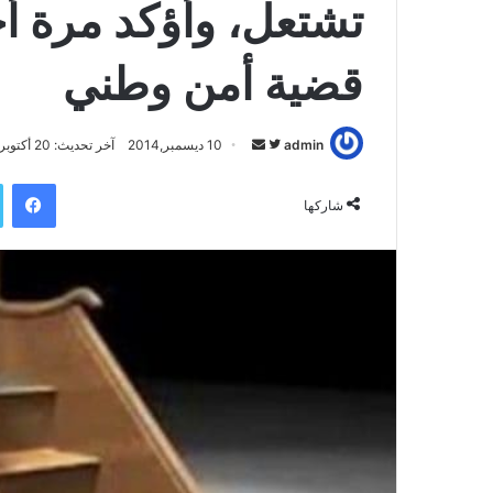
تشتعل، وأؤكد مرة أخ
قضية أمن وطني
admin
ت
أ
10 ديسمبر,2014
آخر تحديث: 20 أكتوبر,2019
ا
ر
فيسبوك
ب
س
شاركها
ع
ل
ع
ب
ل
ر
ى
ي
ت
د
و
ا
ي
إ
ت
ل
ر
ك
ت
ر