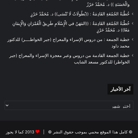
والْحَسَنَةِ )) د. مُحَمَّدُ حَرْزٌ
خُطْبَةُ الجُمُعَةِ القَادِمَةُ : ((بُطُولَاتٌ لَا تُنْسَى)) د. مُحَمَّدُ حَرْزٍ
خُطْبَةُ الجُمُعَةِ القَادِمَةُ : ((المَهَنُ في الْإِسْلَامِ طَرِيقُ الْعُمْرَانِ وَالْإِيمَانِ
مَعًا)) د. مُحَمَّدُ حَرْزٍ
خطبة الجمعة : من دروس الإسراء والمعراج (جبر الخواطــــر) للدكتور
محمد داود
خطبة الجمعة القادمة من دروس وعبر معجزة الإسراء والمعراج (جبر
الخواطر) للدكتور مسعد الشايب
آخر
آخر الأخبار
الأخبار
© كامل هذا الموقع محمي بموجب حقوق النشر © |
2013 كما لا يجوز