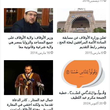
11 ديسمبر,2016
تعلن وزارة الأوقاف عن مسابقة
وزير الأوقاف: ولاية الأوقاف على
السادة الأئمة المرافقين لبعثة الحج ،
جميع المساجد والزوايا بمصر هي
وننشر رابط التقديم
ولاية شرعية وقانونية معا
6 مارس,2015
16 مارس,2014
وَقُــولُــوا لِـلنــَّاسِ حُسْــنــًا ، خطبة
الجمعة مكرم عبد اللطيف
جمال عبد الستار .. كادر الدعاة
20 أكتوبر,2024
تقدمنا به ولكنه اختفي في المغارة
السرية .. وهيئة الأوقاف لو تمت