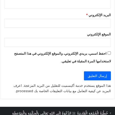
البريد الإلكتروني
*
الموقع الإلكتروني
احفظ اسمي، بريدي الإلكتروني، والموقع الإلكتروني في هذا المتصفح
لاستخدامها المرة المقبلة في تعليقي.
هذا الموقع يستخدم خدمة أكيسميت للتقليل من البريد المزعجة.
اعرف
المزيد عن كيفية التعامل مع بيانات التعليقات الخاصة بك processed
.
خُطْبَةُ الْجُمُعَةِ الْقَادِمَةُ :(( الدَّعْوَةُ إِلَى اللهِ تَعَالَى بِالْحِكْمَةِ وَالْمَوْعِظَةِ