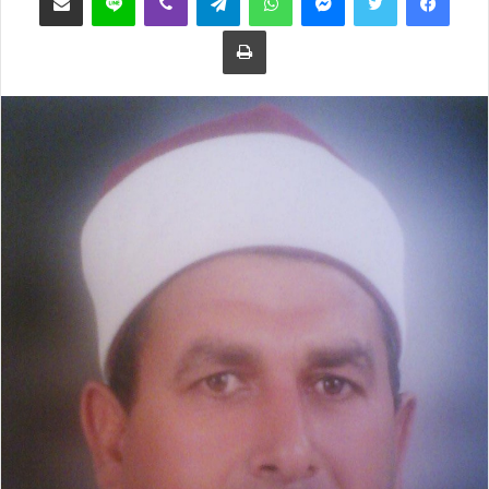
ع
ب
طباعة
ل
ر
ى
ي
ت
د
و
ا
ي
إ
ت
ل
ر
ك
ت
ر
و
ن
ي
ا