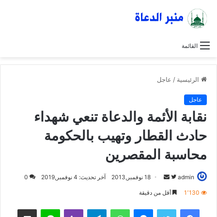
القائمة
الرئيسية
/
عاجل
عاجل
نقابة الأئمة والدعاة تنعي شهداء
حادث القطار وتهيب بالحكومة
محاسبة المقصرين
admin
ت
أ
18 نوفمبر,2013
آخر تحديث: 4 نوفمبر,2019
0
ا
ر
1٬130
أقل من دقيقة
ب
س
فيسبوك
تويتر
ماسنجر
واتساب
تيلقرام
ڤايبر
لاين
مشاركة عبر البريد
ع
ل