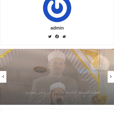
admin
موق
في
تويت
ع
سب
ر
الوي
وك
ب
خطبة الأسبوع
خطبة الأسبوع
14 يناير,2026
خطبة الجمعة ، مِنْ دُرُوسِ الإِسْرَاءِ وَالمِعْرَاجِ (جَبْرِ
14 يناير,2026
الْخَوَاطِرِ) د. مُحَمَّدٌ حَرْزٌ