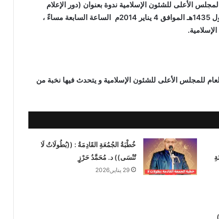
المجلس الأعلى للشئون الإسلامية ندوة بعنوان (دور الإعلام
الدينى فى دعم المصالح الوطنية) يوم السبت 3 ربيع أول 1435هـ الموافق 4 يناير 2014م الساعة السابعة مساءً ،
لإسلامية.
العام للمجلس الأعلى للشئون الإسلامية و يتحدث فيها نخبة من
خُطْبَةُ الجُمُعَةِ القَادِمَةُ : ((بُطُولَاتٌ لَا
ةِ
تُنْسَى)) د. مُحَمَّدُ حَرْزٍ
29 يناير,2026
)