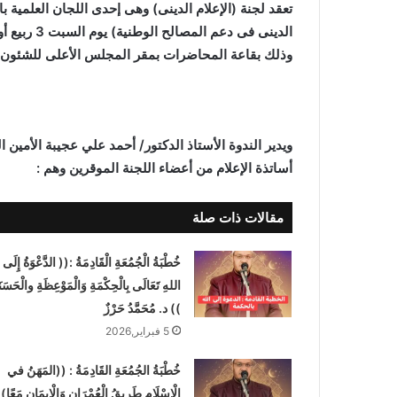
تعقد لجنة (الإعلام الدينى) وهى إحدى اللجان العلمية ب
وذلك بقاعة المحاضرات بمقر المجلس الأعلى للشئون ا
ويدير الندوة الأستاذ الدكتور/ أحمد علي عجيبة الأمين 
أساتذة الإعلام من أعضاء اللجنة الموقرين وهم :
مقالات ذات صلة
خُطْبَةُ الْجُمُعَةِ الْقَادِمَةُ :(( الدَّعْوَةُ إِلَى
اللهِ تَعَالَى بِالْحِكْمَةِ وَالْمَوْعِظَةِ والْحَسَنَ
)) د. مُحَمَّدُ حَرْزٌ
5 فبراير,2026
خُطْبَةُ الجُمُعَةِ القَادِمَةُ : ((المَهَنُ في
الْإِسْلَامِ طَرِيقُ الْعُمْرَانِ وَالْإِيمَانِ مَعًا)