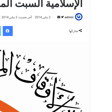
الإسلامية السبت الم
admin
ت
أ
2 يناير,2014
آخر تحديث: 2 يناير,2014
ا
ر
فيسبوك
ب
س
شاركها
ع
ل
ع
ب
ل
ر
ى
ي
ت
د
و
ا
ي
إ
ت
ل
ر
ك
ت
ر
و
ن