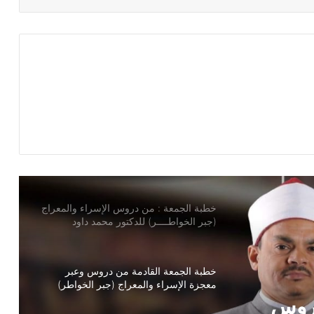
خطبة الجمعة ، قيمة الوقت في حياة
الإنسان للدكتور محمد داود
خطبة الجمعة ، إدارة الوقت مفتاح بناء
الإنسان الناجح للدكتور مسعد الشايب
خطبة الجمعة : من دروس الإسراء والمعراج
(جبر الخواطــــر) للدكتور محمد داود
خطبة الجمعة القادمة من دروس وعبر
معجزة الإسراء والمعراج (جبر الخواطر)
للدكتور مسعد الشايب
خطبة الجمعة ، مِنْ دُرُوسِ الإِسْرَاءِ وَالمِعْرَاجِ
(جَبْرِ الْخَوَاطِرِ) د. مُحَمَّدٌ حَرْزٌ
سْرَاءِ