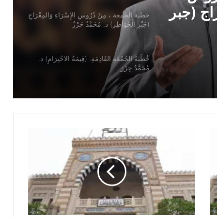
ُحَمَّدٌ
خُطْبَةُ الجُمُعَةِ القَادِمَةِ: (قِيمَةُ الاحْتِرَامِ) د.
مُحَمَّدُ حِرْزٍ
خطبة الجمعة ، قيمة الاحترام ، للدكتور
مسعد الشايب
خطبة الجمعة للدكتور محمد داود ، قيمة
الاحترام
خطبة الجمعة القادمة ( قيمة الاحترام )
للشيخ ثروت سويف
خطبة الجمعة القادمة ( الوقت أنفاس لا تعود
) للشيخ ثروت سويف