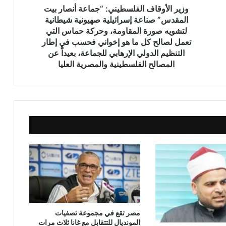
وزير الأوقاف الفلسطيني: “جماعة أنصار بيت
خطبة الجمعة ، قيمة الوقت في حياة
المقدس” صناعة إسرائيلية صهيونية شيطانية
الإنسان للدكتور محمد داود
لتشويه صورة المقاومة، وحركة حماس التي
تعمل لصالح كل ما هو إخواني فحسب في إطار
التنظيم الدولي الإرهابي للجماعة، بعيداً عن
خطبة الجمعة ، إدارة الوقت مفتاح بناء
المصالح الفلسطينية والمصرية العليا
الإنسان الناجح للدكتور مسعد الشايب
خطبة الجمعة : من دروس الإسراء والمعراج
(جبر الخواطــــر) للدكتور محمد داود
خطبة الجمعة القادمة من دروس وعبر
معجزة الإسراء والمعراج (جبر الخواطر)
للدكتور مسعد الشايب
خطبة الجمعة ، مِنْ دُرُوسِ الإِسْرَاءِ وَالمِعْرَاجِ
(جَبْرِ الْخَوَاطِرِ) د. مُحَمَّدٌ حَرْزٌ
مصر تقع في مجموعة تصفيات
المونديال للتتقابل مع غانا ثلاث مرات