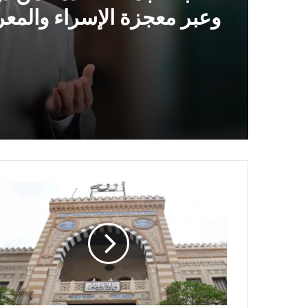
وَالمِعْرَاجِ (جَبْرِ الْخَوَاطِرِ) د. م
حَرْزٌ