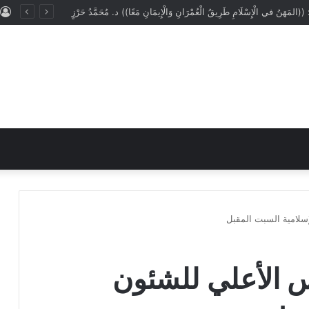
: ((المَهَنُ في الْإِسْلَامِ طَرِيقُ الْعُمْرَانِ وَالْإِيمَانِ مَعًا)) د. مُحَمَّدُ حَرْزٍ
إسلامية السبت المقبل
س الأعلي للشئون