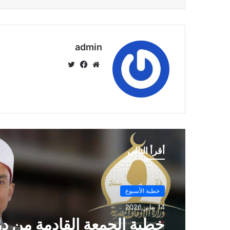
admin
موق
في
تويت
ع
سب
ر
الوي
وك
ب
أقرأ التالي
خطبة الأسبوع
14 يناير,2026
خطبة الجمعة ، مِنْ دُرُوسِ الإِ