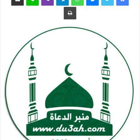
ع
ب
طباعة
ل
ر
ى
ي
ت
د
و
ا
ي
إ
ت
ل
ر
ك
ت
ر
و
ن
ي
ا