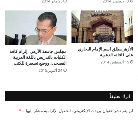
محافظة البحيرة
13 ديسمبر,2014
25 مايو,2014
آية إبراهيم السيد أحمد
إسماعيل محافظة الشرقية
سلمى حمدي عبدالله محافظة
الجيزة
الأزهر يطلق اسم الإمام البخاري
إسراء محمد حسين السيد فرج
مجلس جامعة الأزهر.. إلزام كافة
على قافلته الدعوية
الكليات بالتدريس باللغة العربية
محافظة الشرقية
15 أغسطس,2014
الفصحى، ووضع تسعيرة للكتب
سميرة ابراهيم محمد محافظة
24 أكتوبر,2015
القاهرة
محمد علاء محمد ابراهيم
اترك تعليقاً
المغربي محافظة كفر الشيخ
أسماء أبو بكر عباس حسين
لن يتم نشر عنوان بريدك الإلكتروني.
الحقول الإلزامية مشار إليها بـ
*
محافظة الجيزة
ا
نجوی محمد احمد محمود
ل