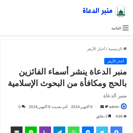
القائمة
الرئيسية
/
أخبار الأزهر
أخبار الأزهر
منبر الدعاة ينشر أسماء الفائزين
بالحج ومكافأة من البحوث الإسلامية
منبر الدعاة
admin
ت
أ
9 أكتوبر,2024
آخر تحديث: 9 أكتوبر,2024
0
ا
ر
436
2 دقائق
ب
س
فيسبوك
تويتر
ماسنجر
واتساب
تيلقرام
ڤايبر
لاين
مشاركة عبر البريد
ع
ل