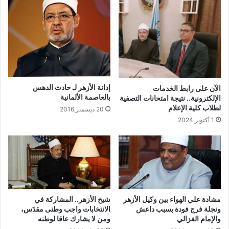
البحيرة
علي الشريف حماده على محمد
محافظة أسيوط
حكمه على محمد عامر محافظة
أسيوط
وفاء ربيع عبد الجواد مرزوق
إدانة الأزهر لـ حادث الدهس
الآن على رابط الخدمات
بالعاصمة الألمانية
الإلكترونية.. نتيجة امتحانات التصفية
محافظة المنيا
لطلاب كلية الإعلام
20 ديسمبر,2016
محمود سيد محمد مرسي
1 أكتوبر,2024
محافظة الأقصر
إبراهيم عبد الراضي إبراهيم
إبراهيم محافظة القليوبية
عبد الرحمن رجب عبد الحميد
محافظة الجيزة
مشادة علي الهواء بين وكيل الأزهر
شيخ الأزهر.. المشاركة في
ونجلة فرج فودة بسبب داعش
الانتخابات واجب وطنى مقدَس،
محمد جمال قطب الماحي
والإمام الغزالي
ومن لا يشارك عاقا لوطنه