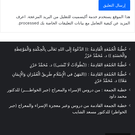
محافظة كفر الشيخ
نوران ايهاب سعد عبد الفتاح
هذا الموقع يستخدم خدمة أكيسميت للتقليل من البريد المزعجة.
اعرف
شفطر محافظة كفر الشيخ
المزيد عن كيفية التعامل مع بيانات التعليقات الخاصة بك processed
.
عبد الرحمن رجب عبد الحميد
محافظة الجيزة
بلال عادل عبد الباقي إبراهيم
خُطْبَةُ الْجُمُعَةِ الْقَادِمَةُ :(( الدَّعْوَةُ إِلَى اللهِ تَعَالَى بِالْحِكْمَةِ وَالْمَوْعِظَةِ
والْحَسَنَةِ )) د. مُحَمَّدُ حَرْزٌ
محافظة القليوبية
خُطْبَةُ الجُمُعَةِ القَادِمَةُ : ((بُطُولَاتٌ لَا تُنْسَى)) د. مُحَمَّدُ حَرْزٍ
أحمد أبو الوفا صديق أحمد
خُطْبَةُ الجُمُعَةِ القَادِمَةُ : ((المَهَنُ في الْإِسْلَامِ طَرِيقُ الْعُمْرَانِ وَالْإِيمَانِ
محافظة قنا
مَعًا)) د. مُحَمَّدُ حَرْزٍ
محمود جابر محمود رستم
خطبة الجمعة : من دروس الإسراء والمعراج (جبر الخواطــــر) للدكتور
محمد داود
محافظة بني سويف
خطبة الجمعة القادمة من دروس وعبر معجزة الإسراء والمعراج (جبر
أحمد عبد العاطي محمد متولی
الخواطر) للدكتور مسعد الشايب
دهشان محافظة الشرقية
محمد ابراهيم اسماعیل ابراهيم