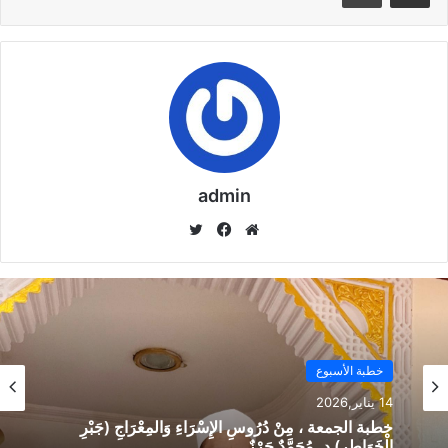
وذلك أسوة بزملائهم ، فقيل له
سنقدم الطلب للوزير وتعال أسأل
وذلك منذ أسبوع ولم يحدث جديد.
كما تم تعيين محمد نعيم محمد
الزيات إمام من الأئمة الجدد من
admin
محافظة الدقهلية ومعاق فى
موق
في
تويت
محافظة دمياط .
ع
سب
ر
الوي
وك
ب
مقالات ذات صلة
خُطْبَةُ الْجُمُعَةِ الْقَادِمَةُ :(( الدَّعْوَةُ إِلَى اللهِ تَعَالَى
خطبة الأسبوع
بِالْحِكْمَةِ وَالْمَوْعِظَةِ والْحَسَنَةِ )) د. مُحَمَّدُ حَرْزٌ
14 يناير,2026
5 فبراير,2026
خطبة الجمعة ، مِنْ دُرُوسِ الإِسْرَاءِ وَالمِعْرَاجِ (جَبْرِ
الْخَوَاطِرِ) د. مُحَمَّدٌ حَرْزٌ