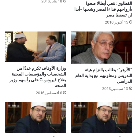
18 يناير,2016
القطاوي: ننعي أبطالا ضحوا
بأرواحهم فداءا لمصر وشعبها -أبدا
لن تسقط مصر
15 أكتوبر,2016
وزارة الأوقاف تكرم عددًا من
“الأزهر”: يطالب بالتزام هيئة
الشخصيات والمؤسسات المعنية
التدريس ومعاونيهم مع بداية العام
بعلاج فيروس C على رأسهم وزير
الدراسى
الصحة
13 سبتمبر,2013
6 أغسطس,2016