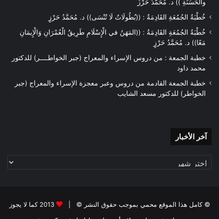
والْحَسَنَةِ )) د. مُحَمَّدُ حَرْزٌ
خُطْبَةُ الجُمُعَةِ القَادِمَةُ : ((بُطُولَاتٌ لَا تُنْسَى)) د. مُحَمَّدُ حَرْزٍ
خُطْبَةُ الجُمُعَةِ القَادِمَةُ : ((المَهَنُ في الْإِسْلَامِ طَرِيقُ الْعُمْرَانِ وَالْإِيمَانِ
مَعًا)) د. مُحَمَّدُ حَرْزٍ
خطبة الجمعة : من دروس الإسراء والمعراج (جبر الخواطــــر) للدكتور
محمد داود
خطبة الجمعة القادمة من دروس وعبر معجزة الإسراء والمعراج (جبر
الخواطر) للدكتور مسعد الشايب
آخر
آخر الأخبار
الأخبار
© كامل هذا الموقع محمي بموجب حقوق النشر © |
2013 كما لا يجوز