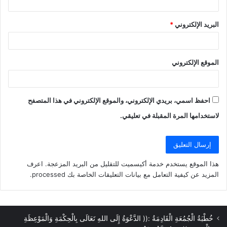
البريد الإلكتروني
*
الموقع الإلكتروني
احفظ اسمي، بريدي الإلكتروني، والموقع الإلكتروني في هذا المتصفح
لاستخدامها المرة المقبلة في تعليقي.
هذا الموقع يستخدم خدمة أكيسميت للتقليل من البريد المزعجة.
اعرف
المزيد عن كيفية التعامل مع بيانات التعليقات الخاصة بك processed
.
خُطْبَةُ الْجُمُعَةِ الْقَادِمَةُ :(( الدَّعْوَةُ إِلَى اللهِ تَعَالَى بِالْحِكْمَةِ وَالْمَوْعِظَةِ