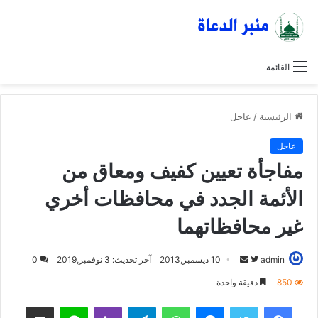
القائمة
الرئيسية
/
عاجل
عاجل
مفاجأة تعيين كفيف ومعاق من
الأئمة الجدد في محافظات أخري
غير محافظاتهما
admin
ت
أ
10 ديسمبر,2013
آخر تحديث: 3 نوفمبر,2019
0
ا
ر
850
دقيقة واحدة
ب
س
فيسبوك
تويتر
ماسنجر
واتساب
تيلقرام
ڤايبر
لاين
مشاركة عبر البريد
ع
ل