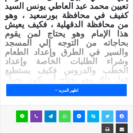
تعيين محمد عبد العاطي يونس السيد
كفيف في محافظة بورسعيد ، وهو
من محافظة الدقهلية ، فكيف يعيش
هذا الإمام وهو يحتاج لمن يقوم
بحاجاته من التوجه إلي المسجد
والسير في الطرق وإعداد الطعام
وشراء الطلبات الخاصة وإعداد
الخطب والدروس فكيف يستطيع
فعل ذلك وهو يحتاج أن يكون بجوار
أهله في بلده .
اظهر المزيد
كما تم تعيين محمد أحمد فريد
سكايب
ماسنجر
واتساب
تيلقرام
ڤايبر
لاين
ابراهيم الشال كفيف من القاهرة في
محافظة الفيوم وتقدم بطلب لمدير
مشاركة عبر البريد
طباعة
شئون العاملين لتعديل المحافظة