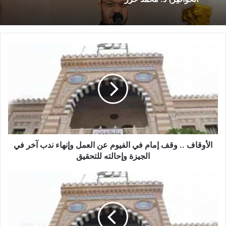
خُطْبَةُ الجُمُعَةِ القَادِمَةُ : ((بُطُولَاتٌ لَا تُنْسَى)) د. مُحَمَّدُ
حَرْزٍ
29 يناير,2026
خُطْبَةُ الجُمُعَةِ القَادِمَةُ : ((المَهَنُ في الْإِسْلَامِ طَرِيقُ
الْعُمْرَانِ وَالْإِيمَانِ مَعًا)) د. مُحَمَّدُ حَرْزٍ
22 يناير,2026
نسخ الرابط
الأوقاف .. وقف إمام في الفيوم عن العمل وإنهاء ندب آخر في
الجيزة وإحالته للتحقيق