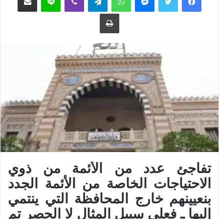
ع
ب
طباعة
ل
ر
ى
ي
ت
د
و
ا
ي
إ
ت
ل
ر
ك
ت
ر
و
ن
ي
ا
تفاجئ عدد من الأئمة من ذوي
الاحتياجات الخاصة من الأئمة الجدد
بنعيينهم خارج المحافظة التي ينتمي
إليها ـ فعلي سبيل المثال لا الحصر تم