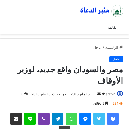
القائمة
الرئيسية
/
عاجل
عاجل
مصر والسودان واقع جديد، لوزير
الأوقاف
admin
ت
أ
15 مايو,2015
آخر تحديث: 15 مايو,2015
0
ا
ر
824
3 دقائق
ب
س
فيسبوك
تويتر
ماسنجر
واتساب
تيلقرام
ڤايبر
لاين
مشاركة عبر البريد
ع
ل
ع
ب
طباعة
ل
ر