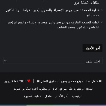
مَعًا)) د. مُحَمَّدُ حَرْزٍ
خطبة الجمعة : من دروس الإسراء والمعراج (جبر الخواطــــر) للدكتور
محمد داود
خطبة الجمعة القادمة من دروس وعبر معجزة الإسراء والمعراج (جبر
الخواطر) للدكتور مسعد الشايب
آخر
آخر الأخبار
الأخبار
© كامل هذا الموقع محمي بموجب حقوق النشر © |
2013 كما لا يجوز
نسخه او نشره علي مواقع أخري او محاولة اخذه سكرين شوت
الرئيسية
أخر الأخبار
عاجل
خطبة الأسبوع