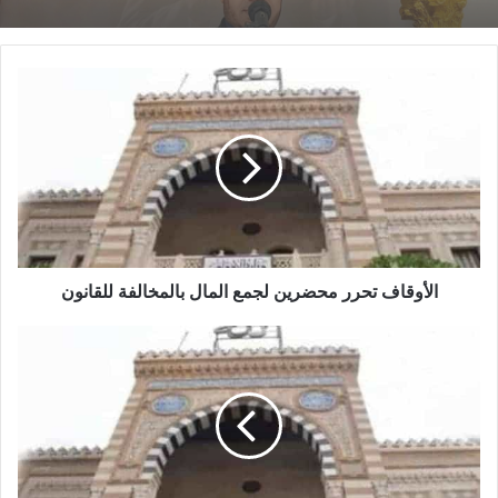
29 يناير,2026
خُطْبَةُ الجُمُعَةِ
خطبة الجمعة القادمة من دروس وعبر معجزة
القَادِمَةُ :
الإسراء والمعراج (جبر الخواطر) للدكتور مسعد
((المَهَنُ في
الشايب
الْإِسْلَامِ طَرِيقُ
الْعُمْرَانِ
وَالْإِيمَانِ مَعًا)) د.
مُحَمَّدُ حَرْزٍ
22 يناير,2026
الأوقاف تحرر محضرين لجمع المال بالمخالفة للقانون
ولقد سعيـــــتُ لهـــا فكنتُ
أسعــى لطيبةَ أو إلى أُمِّ القُـرى
كأنمـــا
وبقيتُ مأخـوذاً وقيّـــدَ
هـــذا الجمــالُ تَلفُّتـــاً وتَحيُّــرا
ناظــــري