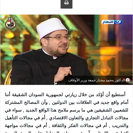
ى
ي
ت
د
و
ا
ي
إ
ت
ل
ر
ك
ت
ر
و
ن
ي
الدكتور محمد مختار جمعة وزير الأوقاف
ا
أستطيع أن أؤكد من خلال زيارتي لجمهورية السودان الشقيقة أننا
أمام واقع جديد في العلاقات بين الدولتين , وأن المصالح المشتركة
للشعبين الشقيقين هي ما يرسم ملامح هذا الواقع الجديد , سواء في
مجالات التبادل التجاري والتعاون الاقتصادي , أم في مجالات التأهيل
والتدريب , أم في مجالات الفكر والثقافة , أم في مجالات مواجهة