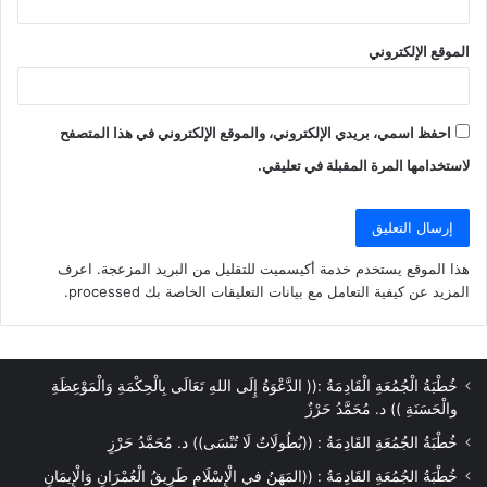
تحقيق حياة أفضل وفرص أرحب لجميع شعوب القارة .
الموقع الإلكتروني
نسخ الرابط
احفظ اسمي، بريدي الإلكتروني، والموقع الإلكتروني في هذا المتصفح
لاستخدامها المرة المقبلة في تعليقي.
هذا الموقع يستخدم خدمة أكيسميت للتقليل من البريد المزعجة.
اعرف
المزيد عن كيفية التعامل مع بيانات التعليقات الخاصة بك processed
.
خُطْبَةُ الْجُمُعَةِ الْقَادِمَةُ :(( الدَّعْوَةُ إِلَى اللهِ تَعَالَى بِالْحِكْمَةِ وَالْمَوْعِظَةِ
والْحَسَنَةِ )) د. مُحَمَّدُ حَرْزٌ
خُطْبَةُ الجُمُعَةِ القَادِمَةُ : ((بُطُولَاتٌ لَا تُنْسَى)) د. مُحَمَّدُ حَرْزٍ
خُطْبَةُ الجُمُعَةِ القَادِمَةُ : ((المَهَنُ في الْإِسْلَامِ طَرِيقُ الْعُمْرَانِ وَالْإِيمَانِ