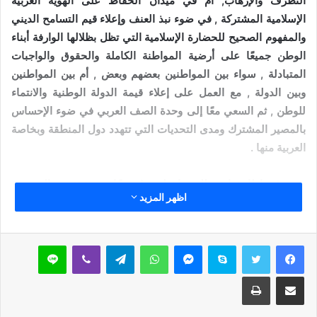
التطرف والإرهاب, أم في ميدان الحفاظ على الهوية العربية
الإسلامية المشتركة , في ضوء نبذ العنف وإعلاء قيم التسامح الديني
والمفهوم الصحيح للحضارة الإسلامية التي تظل بظلالها الوارفة أبناء
الوطن جميعًا على أرضية المواطنة الكاملة والحقوق والواجبات
المتبادلة , سواء بين المواطنين بعضهم وبعض , أم بين المواطنين
وبين الدولة , مع العمل على إعلاء قيمة الدولة الوطنية والانتماء
للوطن , ثم السعي معًا إلى وحدة الصف العربي في ضوء الإحساس
بالمصير المشترك ومدى التحديات التي تتهدد دول المنطقة وبخاصة
العربية منها .
وفي إطار زيارتي للسودان لمستُ روحًا جديدة تتسم بالحميمية
اظهر المزيد
الشديدة , والحرص على بناء جسور ثقة متينة وراسخة مع الشقيقة
مصر التي ينظر إليها الأشقاء السودانيون على أنها الشقيقة الكبرى ,
وأنها أمُّ الدنيا التي تسطع شمسها ويُضيئ قمرها أرجاء وادي النيل
سكايب
ماسنجر
واتساب
تيلقرام
ڤايبر
لاين
شماله وجنوبه , بل إنه ليضيئ كل الورى , على حد قول شاعرنا
وشاعرهم الشاعر السوداني محمد سعيد العباس:
مشاركة عبر البريد
طباعة
بهرتْ بثاقب نورِها كلَّ الورى