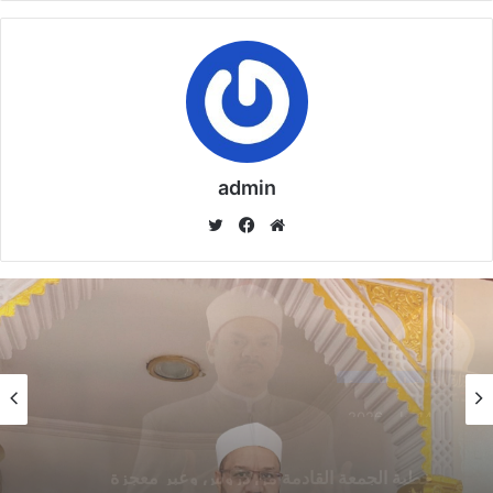
مقالات ذات صلة
خُطْبَةُ الْجُمُعَةِ
الْقَادِمَةُ :((
الدَّعْوَةُ إِلَى اللهِ
admin
تَعَالَى بِالْحِكْمَةِ
موق
في
تويت
وَالْمَوْعِظَةِ
ع
سب
ر
والْحَسَنَةِ )) د.
الوي
وك
مُحَمَّدُ حَرْزٌ
ب
5 فبراير,2026
خُطْبَةُ الجُمُعَةِ
خطبة الأسبوع
مِصْرٌ، وما مصرٌ سوى
القَادِمَةُ :
خطبة الأسبوع
14 يناير,2026
الشمسِ التي
((بُطُولَاتٌ لَا
خطبة الجمعة ، مِنْ دُرُوسِ الإِسْرَاءِ وَالمِعْرَاجِ (جَبْرِ
14 يناير,2026
تُنْسَى)) د. مُحَمَّدُ
الْخَوَاطِرِ) د. مُحَمَّدٌ حَرْزٌ
حَرْزٍ