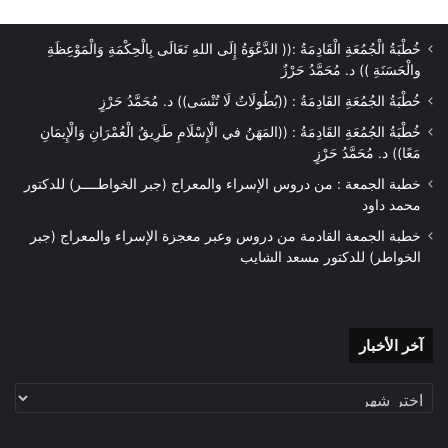
خُطْبَةُ الْجُمُعَةِ الْقَادِمَةُ :(( الدَّعْوَةُ إِلَى اللهِ تَعَالَى بِالْحِكْمَةِ وَالْمَوْعِظَةِ
والْحَسَنَةِ )) د. مُحَمَّدُ حَرْزٌ
خُطْبَةُ الجُمُعَةِ القَادِمَةُ : ((بُطُولَاتٌ لَا تُنْسَى)) د. مُحَمَّدُ حَرْزٍ
خُطْبَةُ الجُمُعَةِ القَادِمَةُ : ((المَهَنُ في الْإِسْلَامِ طَرِيقُ الْعُمْرَانِ وَالْإِيمَانِ
مَعًا)) د. مُحَمَّدُ حَرْزٍ
خطبة الجمعة : من دروس الإسراء والمعراج (جبر الخواطــــر) للدكتور
محمد داود
خطبة الجمعة القادمة من دروس وعبر معجزة الإسراء والمعراج (جبر
الخواطر) للدكتور مسعد الشايب
آخر
آخر الأخبار
الأخبار