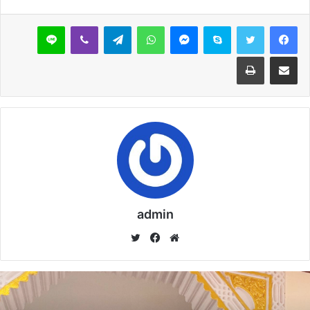
خُطْبَةُ الجُمُعَةِ القَادِمَةُ : ((بُطُولَاتٌ لَا تُنْسَى)) د. مُحَمَّدُ
سكايب
ماسنجر
واتساب
تيلقرام
ڤايبر
لاين
حَرْزٍ
29 يناير,2026
مشاركة عبر البريد
طباعة
خُطْبَةُ الجُمُعَةِ القَادِمَةُ : ((المَهَنُ في الْإِسْلَامِ طَرِيقُ
الْعُمْرَانِ وَالْإِيمَانِ مَعًا)) د. مُحَمَّدُ حَرْزٍ
22 يناير,2026
وقال مرتضي منصور في تصريحات تليفزيونية، أن مؤمن وقع عقود
admin
للزمالك، وقام بخداع مسئولي النادي الأبيض، لذلك فأنه تقدم
موق
في
تويت
بشكوى ضد اللاعب بشكل رسمي في اتحاد كرة القدم، مطالباً
ع
سب
ر
بإيقافه عن اللعب، مشيراً إلي أنه سيرحل عن رئاسة ناديه حال ثبوت
الوي
وك
عدم توقيع اللاعب لصفوف الأبيض.
ب