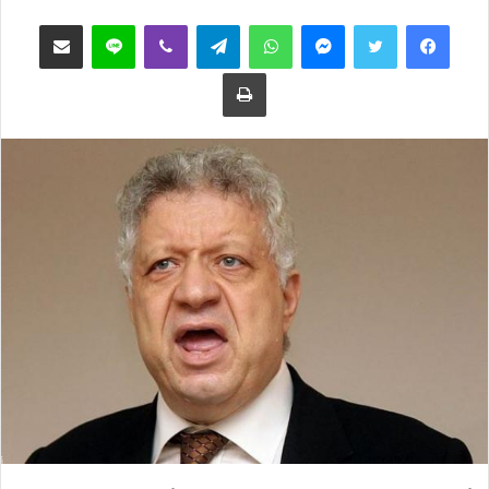
ب
س
فيسبوك
تويتر
ماسنجر
واتساب
تيلقرام
ڤايبر
لاين
مشاركة عبر البريد
ع
ل
ع
ب
طباعة
ل
ر
ى
ي
ت
د
و
ا
ي
إ
ت
ل
ر
ك
ت
ر
و
ن
ي
ا