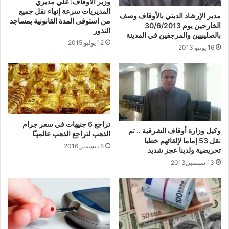
وزير الأوقاف: علي مديري
المديريات سرعة إنهاء نقل جميع
مدير الإرشاد الديني بالأوقاف وصف
من استوفى المدة القانونية بمساجد
الخارجين يوم 30/6/2013
النذور
بالصليبيين والمرجفين في المدينة
12 يوليو,2015
16 يونيو,2013
تراجع 6 جنيهات في سعر جرام
وكيل وزارة أوقاف الشرقية .. تم
الذهب لتراجع الذهب عالميـًا
نقل 53 إماما لإلقائهم خطبا
5 ديسمبر,2016
تحريضية ولدينا عجز شديد
13 سبتمبر,2013