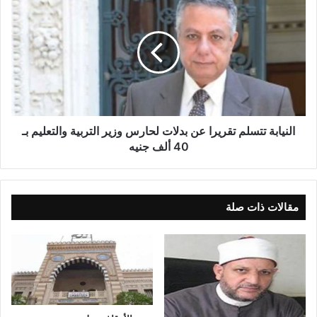
المتألق مؤمن زكريا إلي الغريم التقليدي الأهلي في صفقة مدوية، ثم
الهروب المفاجئ من جانب البرتغالي جيمي باتشيكو الذي تقدم
باستقالته عبر رسالة إلكترونية بعثها للنادي من البرتغال..
نسخ الرابط
النيابة تتسلم تقريرا عن بدلات لحارس وزير التربية والتعليم بـ
40 ألف جنيه
مقالات ذات صلة