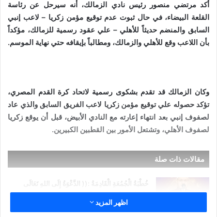
أكد مرتضي منصور رئيس نادي الزمالك، أنه سيرحل عن رئاسة
القلعة البيضاء، في حال ثبوت عدم توقيع مؤمن زكريا – لاعب إنبي
السابق والمنضم حديثاً للأهلي – علي عقود رسمية للزمالك، مؤكداً
بأن اللاعب وقع للأهلي والزمالك، ومطالباً بإيقافه حتي نهاية الموسم.
وكان الزمالك قد تقدم بشكوى رسمية لاتحاد كرة القدم المصري،
تؤكد حصوله علي توقيع مؤمن زكريا لاعب الفريق السابق والذي عاد
لصفوف إنبي بعد انتهاء إعارته مع النادي الأبيض، قبل أن يوقع زكريا
لصفوف الأهلي، وتشتعل الأمور بين القطبين الكبيرين.
مقالات ذات صلة
خُطْبَةُ الْجُمُعَةِ الْقَادِمَةُ :(( الدَّعْوَةُ إِلَى اللهِ تَعَالَى
بِالْحِكْمَةِ وَالْمَوْعِظَةِ والْحَسَنَةِ )) د. مُحَمَّدُ حَرْزٌ
اظهر المزيد
5 فبراير,2026