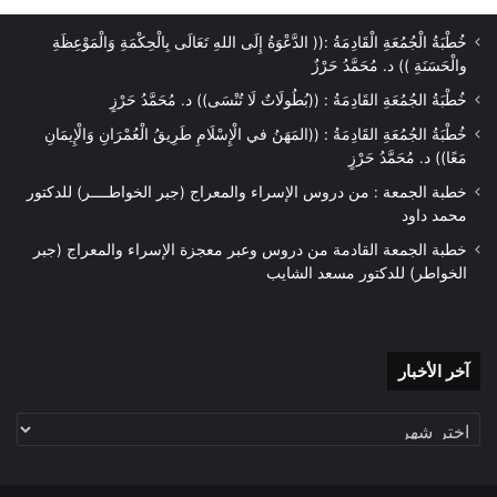
خُطْبَةُ الْجُمُعَةِ الْقَادِمَةُ :(( الدَّعْوَةُ إِلَى اللهِ تَعَالَى بِالْحِكْمَةِ وَالْمَوْعِظَةِ
والْحَسَنَةِ )) د. مُحَمَّدُ حَرْزٌ
خُطْبَةُ الجُمُعَةِ القَادِمَةُ : ((بُطُولَاتٌ لَا تُنْسَى)) د. مُحَمَّدُ حَرْزٍ
خُطْبَةُ الجُمُعَةِ القَادِمَةُ : ((المَهَنُ في الْإِسْلَامِ طَرِيقُ الْعُمْرَانِ وَالْإِيمَانِ
مَعًا)) د. مُحَمَّدُ حَرْزٍ
خطبة الجمعة : من دروس الإسراء والمعراج (جبر الخواطــــر) للدكتور
محمد داود
خطبة الجمعة القادمة من دروس وعبر معجزة الإسراء والمعراج (جبر
الخواطر) للدكتور مسعد الشايب
آخر
آخر الأخبار
الأخبار