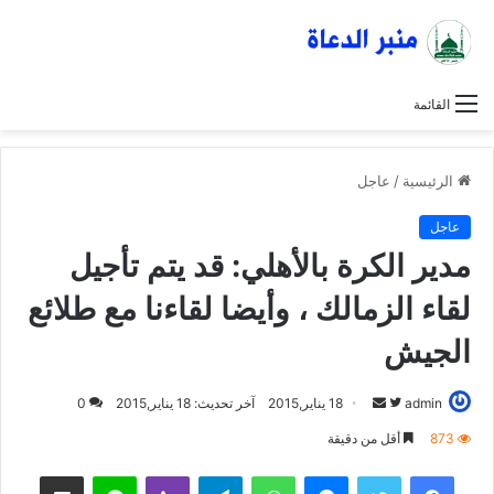
القائمة
الرئيسية
/
عاجل
عاجل
مدير الكرة بالأهلي: قد يتم تأجيل
لقاء الزمالك ، وأيضا لقاءنا مع طلائع
الجيش
admin
ت
أ
18 يناير,2015
آخر تحديث: 18 يناير,2015
0
ا
ر
873
أقل من دقيقة
ب
س
فيسبوك
تويتر
ماسنجر
واتساب
تيلقرام
ڤايبر
لاين
مشاركة عبر البريد
ع
ل