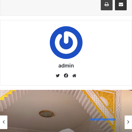
الْعُمْرَانِ وَالْإِيمَانِ مَعًا)) د. مُحَمَّدُ حَرْزٍ
22 يناير,2026
وصرح جمعة في تصريحات للصحفيين بعد مران الأحد “هناك اتصالات
ودية تلقيناها من اتحاد الكرة بشأن تأجيل مباراتي الزمالك والجيش”.
وأضاف “حتي الأن لم تصل لنا أي مخاطبات رسمية بشأن تأجيل تلك
المباريات، الأمر مجرد اتصالات ودية نظرا لاستعداد البلاد لاستقبال
admin
ذكري احداث ثورة 25 يناير”.
موق
في
تويت
ع
سب
ر
الوي
وك
ب
نسخ الرابط
خطبة الأسبوع
خطبة الأسبوع
14 يناير,2026