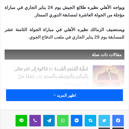
ويواجه الأهلي نظيره طلائع الجيش يوم 24 يناير الجاري في مباراة
مؤجلة من الجولة العاشرة لمسابقة الدوري الممتاز.
ويستضيف الزمالك نظيره الأهلي في مباراة الجولة الثامنة عشر
للمسابقة يوم 29 يناير الجاري في ملعب الدفاع الجوي.
مقالات ذات صلة
خُطْبَةُ الْجُمُعَةِ الْقَادِمَةُ :(( الدَّعْوَةُ إِلَى اللهِ تَعَالَى
بِالْحِكْمَةِ وَالْمَوْعِظَةِ والْحَسَنَةِ )) د. مُحَمَّدُ حَرْزٌ
5 فبراير,2026
اظهر المزيد
خُطْبَةُ الجُمُعَةِ القَادِمَةُ : ((بُطُولَاتٌ لَا تُنْسَى)) د. مُحَمَّدُ
حَرْزٍ
29 يناير,2026
سكايب
ماسنجر
واتساب
تيلقرام
ڤايبر
لاين
خُطْبَةُ الجُمُعَةِ القَادِمَةُ : ((المَهَنُ في الْإِسْلَامِ طَرِيقُ
مشاركة عبر البريد
طباعة