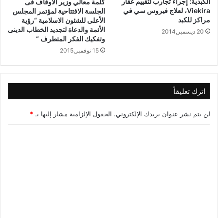
الكبدية: إجراء تجارب لتقييم عقار
كلمة معالي وزير الأوقاف فى
Viekira، لعلاج فيروس سي في
الجلسة الافتتاحية لمؤتمر المجلس
مراكز للكبد
الأعلى للشئون الاسلامية “رؤية
الأئمة والدعاة لتجديد الخطاب الدينى
20 ديسمبر,2014
وتفكيك الفكر المتطرف “
15 نوفمبر,2015
اترك تعليقاً
لن يتم نشر عنوان بريدك الإلكتروني.
الحقول الإلزامية مشار إليها بـ
*
ا
ل
ت
ع
ل
ي