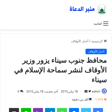
القائمة
الرئيسية
/
أخبار الأوقاف
أخبار الأوقاف
محافظ جنوب سيناء يزور وزير
الأوقاف لنشر سماحة الإسلام في
سيناء
admin
ت
أ
18 يناير,2015
آخر تحديث: 18 يناير,2015
0
ا
ر
1٬415
أقل من دقيقة
ب
س
فيسبوك
تويتر
ماسنجر
واتساب
تيلقرام
ڤايبر
لاين
مشاركة عبر البريد
ع
ل