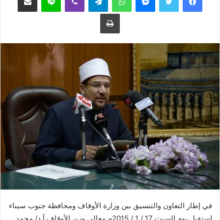
ع
ب
طباعة
ل
ر
ى
ي
ت
د
و
ا
ي
إ
ت
ل
ر
ك
ت
ر
و
ن
ي
ا
في إطار التعاون والتنسيق بين وزارة الأوقاف ومحافظة جنوب سيناء
استقبل يوم السبت 17 / 1 / 2015م معالي وزير الأوقاف أ.د/ محمد