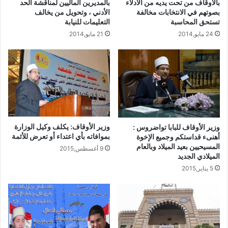
بالأوقاف من تحت يديه من الأدلاء
بالمديرين الماليين لمناقشة الحد
بصوتهم في الانتخابات مخالفة
الأدني ، وتحويل من يخالف
تستحق المحاسبة
التعليمات للنيابة
24 مايو,2014
21 مايو,2014
وزير الأوقاف: يكلف وكيل الوزارة
وزير الأوقاف للبابا تواضروس :
بموافاته بأي اعتداء أو تعرض للأئمة
أهنىء قداستكم وجميع الإخوة
المسيحيين بعيد الميلاد وبالعام
9 أغسطس,2015
الميلادي الجديد
5 يناير,2015