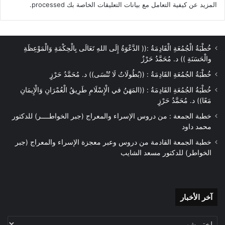
المزيد عن كيفية التعامل مع بيانات التعليقات الخاصة بك processed
.
خُطْبَةُ الْجُمُعَةِ الْقَادِمَةُ :(( الدَّعْوَةُ إِلَى اللهِ تَعَالَى بِالْحِكْمَةِ وَالْمَوْعِظَةِ
والْحَسَنَةِ )) د. مُحَمَّدُ حَرْزٌ
خُطْبَةُ الجُمُعَةِ القَادِمَةُ : ((بُطُولَاتٌ لَا تُنْسَى)) د. مُحَمَّدُ حَرْزٍ
خُطْبَةُ الجُمُعَةِ القَادِمَةُ : ((المَهَنُ في الْإِسْلَامِ طَرِيقُ الْعُمْرَانِ وَالْإِيمَانِ
مَعًا)) د. مُحَمَّدُ حَرْزٍ
خطبة الجمعة : من دروس الإسراء والمعراج (جبر الخواطــــر) للدكتور
محمد داود
خطبة الجمعة القادمة من دروس وعبر معجزة الإسراء والمعراج (جبر
الخواطر) للدكتور مسعد الشايب
آخر
آخر الأخبار
الأخبار