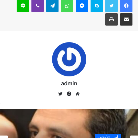
خطبة الجمعة القادمة بعنوان : ( وأعدوا لهم ما
مشاركة عبر البريد
طباعة
استطعتم من قوة) د عبدالعزيز موسي الدبور
28 أكتوبر,2024
خطبة الجمعة : (رحـم الله رجـلا سمحـا) للدكتـــــور/
محمـد حســــن داود
9 أكتوبر,2024
ما هو موقع منبر الدعاة
9 أكتوبر,2024
admin
موق
في
تويت
ع
سب
ر
الوي
وك
نسخ الرابط
ب