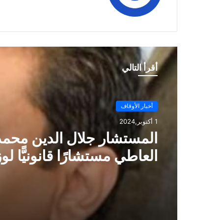
الوي
وك
ب
أقرأ التالي
أخبار الأوقاف
أخبار الأوقاف
1 أكتوبر,2024
1 أكتوبر,2024
استقبل وزير الأوقاف المه
المستشار جلال الدين محمد
محمد درة نائب رئيس مجلس
العاطي مستشارًا قانونيًّا لو
مجموعة درة زيادة الجائزة ا
الأوقاف
إلي مليون جنيه