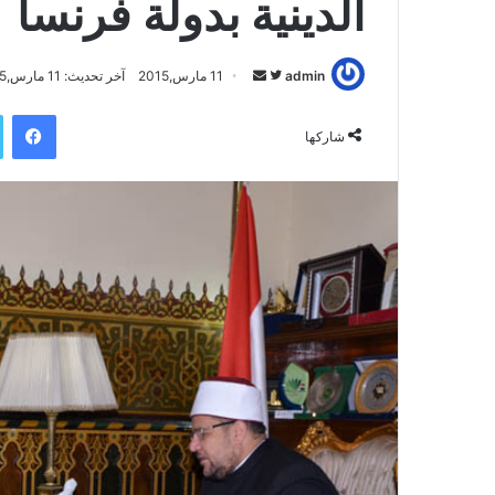
الدينية بدولة فرنسا
admin
ت
أ
11 مارس,2015
آخر تحديث: 11 مارس,2015
ا
ر
فيسبوك
ب
س
شاركها
ع
ل
ع
ب
ل
ر
ى
ي
ت
د
و
ا
ي
إ
ت
ل
ر
ك
ت
ر
و
ن