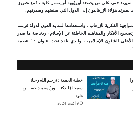
يرتد حتى على من يصنعه أو يؤويه أو يتستر عليه ، فمع تضييق
سيرتد هؤلاء الإرهابيون إلى الدول التي صنعتهم وصدرتهم .
هة الفكرية للإرهاب ، واستعدادها لمد يد العون لدولة فرنسا
صحيح الأفكار والمفاهيم الخاطئة عن الإسلام ، وبخاصة ما صدر
الأعلى للشئون الإسلامية ، والذي عُقد تحت عنوان : ” عظمة
.
ا
خطبة الجمعة : (رحـم الله رجـلا
سمحـا) للدكتـــــور/ محمـد حســــن
داود
9 أكتوبر,2024