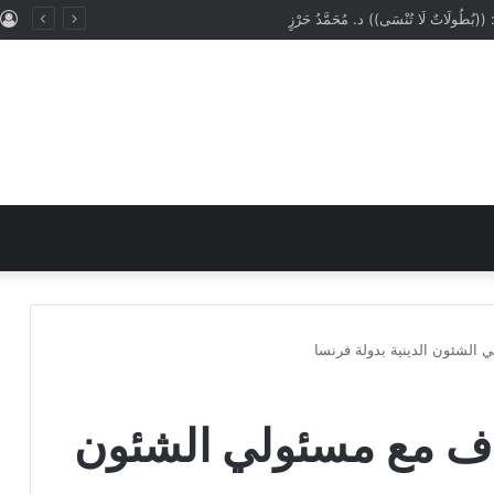
: ((المَهَنُ في الْإِسْلَامِ طَرِيقُ الْعُمْرَانِ وَالْإِيمَانِ مَعًا)) د. مُحَمَّدُ حَرْزٍ
ي الشئون الدينية بدولة فرنسا
قاف مع مسئولي الشئون