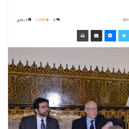
0
1٬208
2 دقائق
تويتر
ماسنجر
مشاركة عبر البريد
طباعة