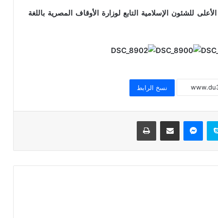
ى للشئون الإسلامية التابع لوزارة الأوقاف المصرية باللغة
عاجل / مواعيد مقابلات تجديد التعاقد على
وظيفة إمام ووظيفة عامل
الجمعة القادمة 4 أكتوبر 2024 : انطلاق
برنامج لقاء الجمعة للأطفال
نسخ الرابط
عاجل / القول الفصل في استعانة قطاع
سكايب
ماسنجر
مشاركة عبر البريد
طباعة
المعاهد الأزهرية بالأئمة والوعاظ وخريجي
الأزهر للتدريس
الخميس والجمعة 3 ، 4 أكتوبر 2024 قافلة
دعوية مشتركة بين الأزهر و الأوقاف ودار
الإفتاء إلى محافظة (شمال سيناء)
يوم الجمعة القادمة بالأسماء ثلاث قوافل
دعوية مشتركة بين الأزهر الشريف ووزارة