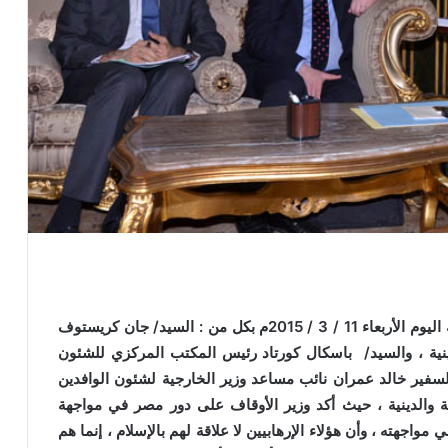
التقى معالي وزير الأوقاف أ.د/ محمد مختار جمعة اليوم الأربعاء 11 / 3 / 2015م بكل من : السيد/ جان كريستوف
نية ، والسيد/ باسكال كورتاد رئيس المكتب المركزي للشئون
السفير خالد عمران نائب مساعد وزير الخارجية لشئون الوافدين
مة والدينية ، حيث أكد وزير الأوقاف على دور مصر في مواجهة
واجهته ، وأن هؤلاء الإرهابيين لا علاقة لهم بالإسلام ، إنما هم