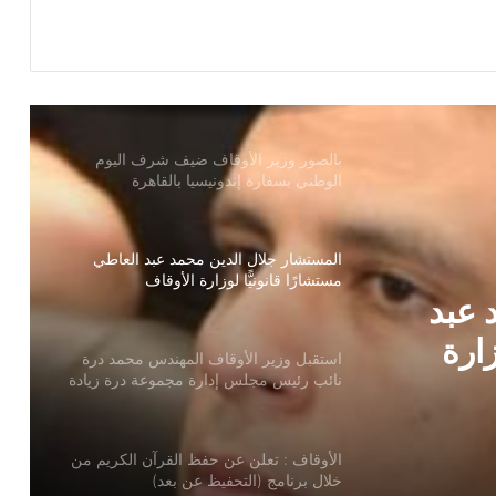
الأوقاف إلى ثلاث محافظات
بالصور وزير الأوقاف ضيف شرف اليوم
الوطني بسفارة إندونيسيا بالقاهرة
المستشار جلال الدين محمد عبد العاطي
مستشارًا قانونيًّا لوزارة الأوقاف
استقبل وزير الأوقاف المهندس محمد درة
نائب رئيس مجلس إدارة مجموعة درة زيادة
الجائزة الأولي إلي مليون جنيه
ندس
الأوقاف : تعلن عن حفظ القرآن الكريم من
خلال برنامج (التحفيظ عن بعد)
 عبد
 إدارة
زارة
لأولي
الأوقاف : انعقاد (100) ندوة علمية احتفالًا
بالمولد النبوي الشريف بعنوان: “عناية النبي