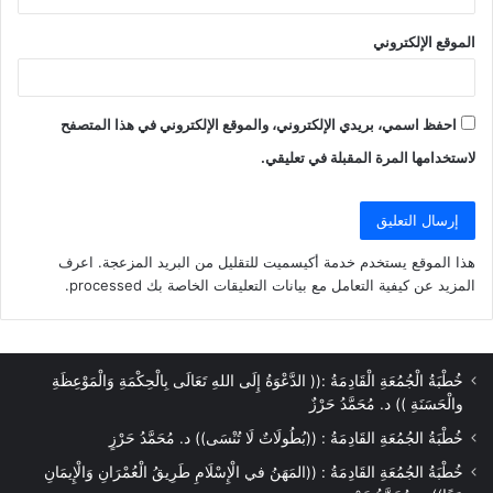
الموقع الإلكتروني
احفظ اسمي، بريدي الإلكتروني، والموقع الإلكتروني في هذا المتصفح
لاستخدامها المرة المقبلة في تعليقي.
هذا الموقع يستخدم خدمة أكيسميت للتقليل من البريد المزعجة.
اعرف
المزيد عن كيفية التعامل مع بيانات التعليقات الخاصة بك processed
.
خُطْبَةُ الْجُمُعَةِ الْقَادِمَةُ :(( الدَّعْوَةُ إِلَى اللهِ تَعَالَى بِالْحِكْمَةِ وَالْمَوْعِظَةِ
والْحَسَنَةِ )) د. مُحَمَّدُ حَرْزٌ
خُطْبَةُ الجُمُعَةِ القَادِمَةُ : ((بُطُولَاتٌ لَا تُنْسَى)) د. مُحَمَّدُ حَرْزٍ
خُطْبَةُ الجُمُعَةِ القَادِمَةُ : ((المَهَنُ في الْإِسْلَامِ طَرِيقُ الْعُمْرَانِ وَالْإِيمَانِ