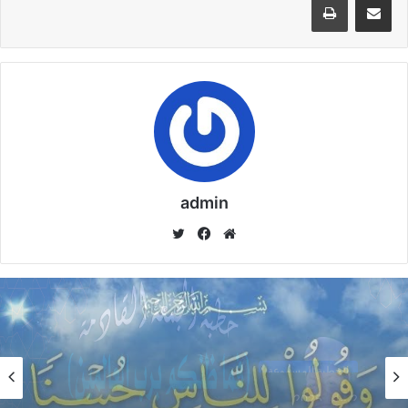
خطبةُ الجمعة القادمة word د. مُحمد حرز : إذا
استنارَ العقلُ بالعلمِ أنارَ الدنيا
16 أبريل,2025
خطبة الجمعة القادمة محمد حرز pdf : إذا استنارَ
العقلُ بالعلمِ أنارَ الدنيا
15 أبريل,2025
admin
موق
في
تويت
ع
سب
ر
نسخ الرابط
الوي
وك
ب
خطبة الأسبوع
20 أكتوبر,2024
الخطبة المسموعة