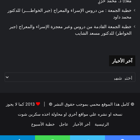
مَعًا)) د. مُحَمَّدُ حَرْزٍ
خطبة الجمعة : من دروس الإسراء والمعراج (جبر الخواطــــر) للدكتور
محمد داود
خطبة الجمعة القادمة من دروس وعبر معجزة الإسراء والمعراج (جبر
الخواطر) للدكتور مسعد الشايب
آخر
آخر الأخبار
الأخبار
© كامل هذا الموقع محمي بموجب حقوق النشر © |
2013 كما لا يجوز
نسخه او نشره علي مواقع أخري او محاولة اخذه سكرين شوت
الرئيسية
أخر الأخبار
عاجل
خطبة الأسبوع