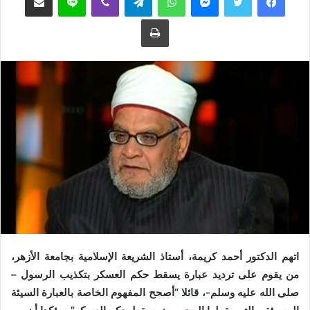
ع
ب
طباعة
ل
ر
ى
ي
ت
د
و
ا
ي
إ
ت
ل
ر
ك
ت
ر
و
ن
ي
ا
اتهم الدكتور أحمد كريمة، أستاذ الشريعة الإسلامية بجامعة الأزهر،
من يقوم على ترديد عبارة يسقط حكم العسكر بتكذيب الرسول –
صلى الله عليه وسلم-، قائلا “أصحح المفهوم الخاصة بالعبارة السيئة