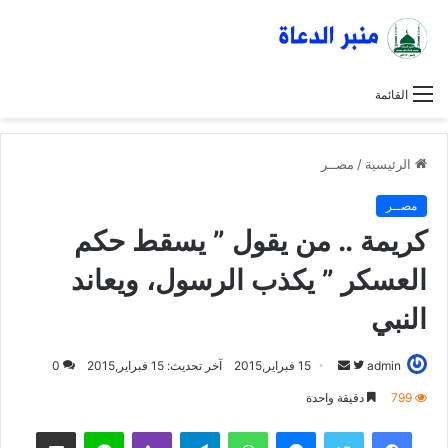
القائمة
الرئيسية
/
مصــر
مصــر
كريمة .. من يقول ” يسقط حكم
العسكر ” يكذب الرسول، ويعاند
النبي
admin
ت
أ
15 فبراير,2015
آخر تحديث: 15 فبراير,2015
0
ا
ر
799
دقيقة واحدة
ب
س
فيسبوك
تويتر
ماسنجر
واتساب
تيلقرام
ڤايبر
لاين
مشاركة عبر البريد
ع
ل