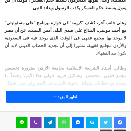
المسيئة، والتى يقولها المجرمون يسقط حكم العسكر”، مؤكدا أن من
يقول يسقط حكم العسكر يكذب الرسول ويعاند النبى.
وعلى جانب آخر، كشف “كريمة” فى حواره ببرنامج “على مسئوليتى”
مع أحمد موسى، المذاع على صدى البلد، أمس السبت، عن أن مصر
لا يوجد بها مجمع فقهى فى الوقت الذى يوجد فيه فى السعودية
والأردن مجامع فقهية، مشيرا إلى أن تجديد الخطاب الدينى لابد أن
يكون بيد الفقهاء.
وطالب أستاذ الشريعة الإسلامية بجامعة الأزهر، بضرورة تخصيص
مجمع فقهى متخصص، وتشكيل فريق لتولى هذا الأمر، واصفاً ما
يحدث من خطابات وقوافل دعوية بالحرث فى البحر ولن يجنى شيئا.
اظهر المزيد
مقالات ذات صلة
خطبة الجمعة : ونغرسُ فيأكلُ من بَعدَنا، د. محمد
سكايب
ماسنجر
واتساب
تيلقرام
ڤايبر
لاين
داود
مشاركة عبر البريد
طباعة
29 أبريل,2025