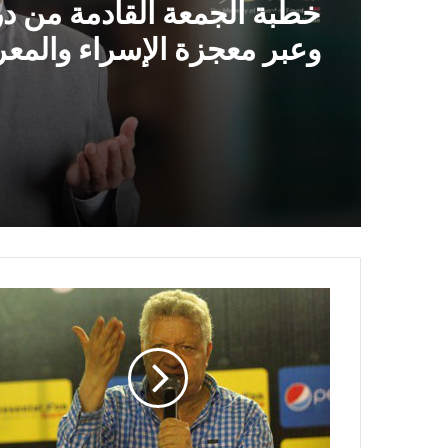
خطبة الجمعة ، مِنْ دُرُوسِ الإِ
وَالمِعْرَاجِ (جَبْرِ الْخَوَاطِرِ) د. م
حَرْزٌ