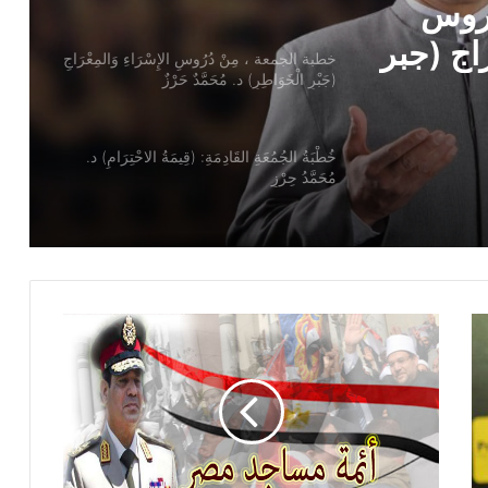
سْرَاءِ
ُحَمَّدٌ
خُطْبَةُ الجُمُعَةِ القَادِمَةِ: (قِيمَةُ الاحْتِرَامِ) د.
مُحَمَّدُ حِرْزٍ
خطبة الجمعة ، قيمة الاحترام ، للدكتور
مسعد الشايب
خطبة الجمعة للدكتور محمد داود ، قيمة
الاحترام
خطبة الجمعة القادمة ( قيمة الاحترام )
للشيخ ثروت سويف
خطبة الجمعة القادمة ( الوقت أنفاس لا تعود
) للشيخ ثروت سويف