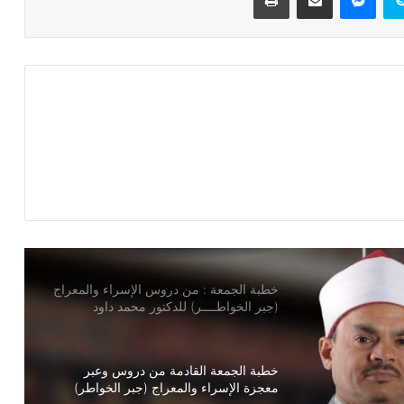
خطبة الجمعة ، قيمة الوقت في حياة
الإنسان للدكتور محمد داود
خطبة الجمعة ، إدارة الوقت مفتاح بناء
الإنسان الناجح للدكتور مسعد الشايب
خطبة الجمعة : من دروس الإسراء والمعراج
(جبر الخواطــــر) للدكتور محمد داود
خطبة الجمعة القادمة من دروس وعبر
معجزة الإسراء والمعراج (جبر الخواطر)
للدكتور مسعد الشايب
خطبة الجمعة ، مِنْ دُرُوسِ الإِسْرَاءِ وَالمِعْرَاجِ
(جَبْرِ الْخَوَاطِرِ) د. مُحَمَّدٌ حَرْزٌ