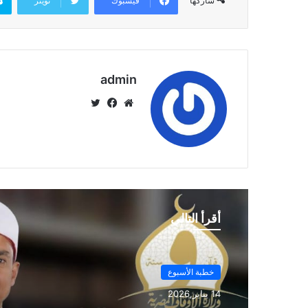
فيسبوك
تويتر
شاركها
admin
موق
في
تويت
ع
سب
ر
الوي
وك
ب
أقرأ التالي
خطبة الأسبوع
14 يناير,2026