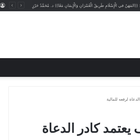
: ((المَهَنُ في الْإِسْلَامِ طَرِيقُ الْعُمْرَانِ وَالْإِيمَانِ مَعًا)) د. مُحَمَّدُ حَرْزٍ
لدعاة لرفعه للمالية
 يعتمد كادر الدعاة