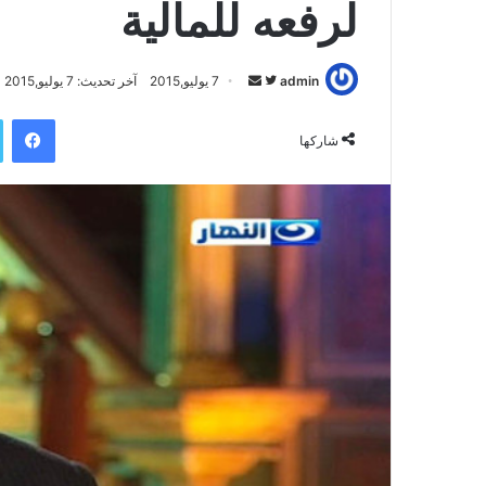
لرفعه للمالية
admin
ت
أ
7 يوليو,2015
آخر تحديث: 7 يوليو,2015
ا
ر
فيسبوك
ب
س
شاركها
ع
ل
ع
ب
ل
ر
ى
ي
ت
د
و
ا
ي
إ
ت
ل
ر
ك
ت
ر
و
ن