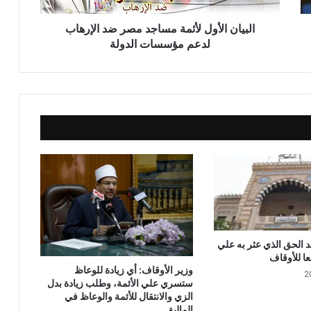
البيان الأول لأئمة مساجد مصر ضد الإرهاب
خطبة الجمعة ، قيمة الوقت في حياة
لدعم مؤسسات الدولة
الإنسان للدكتور محمد داود
خطبة الجمعة ، إدارة الوقت مفتاح بناء
الإنسان الناجح للدكتور مسعد الشايب
خطبة الجمعة : من دروس الإسراء والمعراج
(جبر الخواطــــر) للدكتور محمد داود
خطبة الجمعة القادمة من دروس وعبر
معجزة الإسراء والمعراج (جبر الخواطر)
 الحق الذي عثر به علي
للدكتور مسعد الشايب
عا للأوقاف
وزير الأوقاف: أي زيادة للوعاظ
ستسري علي الأئمة، وطلب زيادة بدل
خطبة الجمعة ، مِنْ دُرُوسِ الإِسْرَاءِ وَالمِعْرَاجِ
الزي والانتقال للأئمة والوعاظ في
(جَبْرِ الْخَوَاطِرِ) د. مُحَمَّدٌ حَرْزٌ
المالية