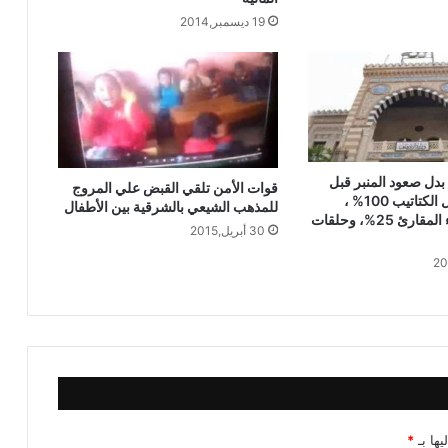
19 ديسمبر,2014
خُطْبَةُ الجُمُعَةِ القَادِمَةِ: (قِيمَةُ الاحْتِرَامِ) د.
مُحَمَّدُ حِرْزٍ
خطبة الجمعة ، قيمة الاحترام ، للدكتور
مسعد الشايب
 بدل صعود المنبر قبل
قوات الأمن تلقي القبض علي المروج
يناير ، ورفع بدل الكتاتيب 100% ،
للمذهب الشيعي بالشرقية بين الأطفال
ومكافأة أعضاء المقارئ 25%، وحلقات
30 أبريل,2015
يها بـ
*