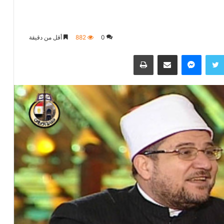
0
882
أقل من دقيقة
تويتر
ماسنجر
مشاركة عبر البريد
طباعة