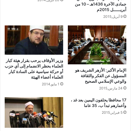
جمادى الآخرة 1436هـ – 10 من
أبريــــــل 2015م
9 أبريل,2015
وزير الأوقاف يرحب بقرار هيئة كبار
العلماء بحظر الانضمام إلى أي حزب
الإمام الأكبر: الأزهر الشريف هو
أو حركة سياسية على السادة كبار
المسؤول عن الفكر والثقافة
العلماء أعضاء الهيئة
والوعي الإسلامي الصحيح
1 مايو,2014
24 مارس,2015
17 محافظا يحلفون اليمين بعد غد ،
وأعمارهم تبدأ ب، 35 عاما
5 فبراير,2015