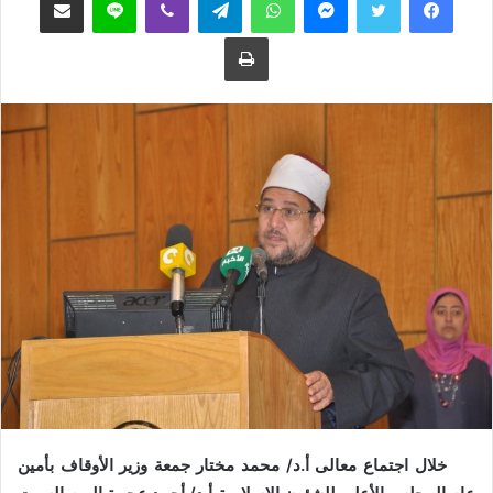
ع
ب
طباعة
ل
ر
ى
ي
ت
د
و
ا
ي
إ
ت
ل
ر
ك
ت
ر
و
ن
ي
ا
خلال اجتماع معالى أ.د/ محمد مختار جمعة وزير الأوقاف بأمين