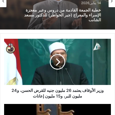
خطبة الأسبوع
14 يناير,2026
14 يناير,2026
خطبة الجمعة ، مِنْ دُرُوسِ الإِسْرَاءِ وَالمِعْرَاجِ (جَبْرِ
الْخَوَاطِرِ) د. مُحَمَّدٌ حَرْزٌ
خطبة الجمعة القادمة من دروس وعبر معجزة
الإسراء والمعراج (جبر الخواطر) للدكتور مسعد
الشايب
وزير الأوقاف يعتمد 26 مليون جنيه للقرض الحسن، و24
مليون للبر، و15 مليون إعانات