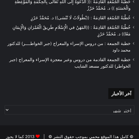
خُطْبَةُ الْجُمُعَةِ الْقَادِمَةُ :(( الدَّعْوَةُ إِلَى اللهِ تَعَالَى بِالْحِكْمَةِ وَالْمَوْعِظَةِ
والْحَسَنَةِ )) د. مُحَمَّدُ حَرْزٌ
خُطْبَةُ الجُمُعَةِ القَادِمَةُ : ((بُطُولَاتٌ لَا تُنْسَى)) د. مُحَمَّدُ حَرْزٍ
خُطْبَةُ الجُمُعَةِ القَادِمَةُ : ((المَهَنُ في الْإِسْلَامِ طَرِيقُ الْعُمْرَانِ وَالْإِيمَانِ
مَعًا)) د. مُحَمَّدُ حَرْزٍ
خطبة الجمعة : من دروس الإسراء والمعراج (جبر الخواطــــر) للدكتور
محمد داود
خطبة الجمعة القادمة من دروس وعبر معجزة الإسراء والمعراج (جبر
الخواطر) للدكتور مسعد الشايب
آخر
آخر الأخبار
الأخبار
© كامل هذا الموقع محمي بموجب حقوق النشر © |
2013 كما لا يجوز