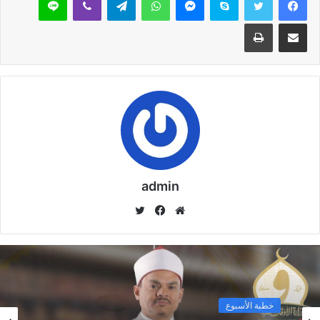
مشاركة عبر البريد
طباعة
admin
موق
في
تويت
ع
سب
ر
الوي
وك
ب
خطبة الأسبوع