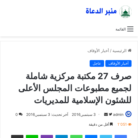
القائمة
الرئيسية
/
أخبار الأوقاف
أخبار الأوقاف
عاجل
صرف 27 مكتبة مركزية شاملة
لجميع مطبوعات المجلس الأعلى
للشئون الإسلامية للمديريات
admin
ت
أ
3 سبتمبر,2016
آخر تحديث: 3 سبتمبر,2016
0
ا
ر
1٬051
أقل من دقيقة
ب
س
فيسبوك
تويتر
ماسنجر
واتساب
تيلقرام
ڤايبر
لاين
مشاركة عبر البريد
ع
ل