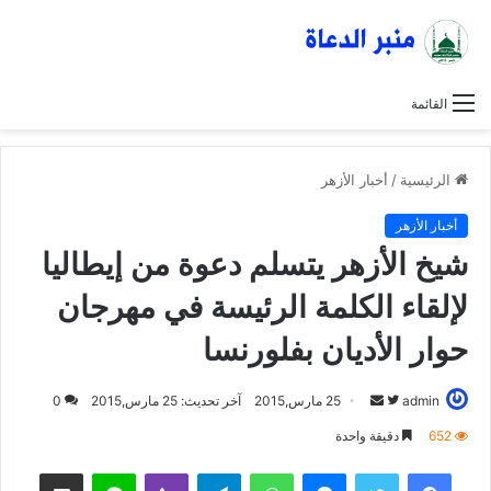
القائمة
الرئيسية
/
أخبار الأزهر
أخبار الأزهر
شيخ الأزهر يتسلم دعوة من إيطاليا
لإلقاء الكلمة الرئيسة في مهرجان
حوار الأديان بفلورنسا
admin
ت
أ
25 مارس,2015
آخر تحديث: 25 مارس,2015
0
ا
ر
652
دقيقة واحدة
ب
س
فيسبوك
تويتر
ماسنجر
واتساب
تيلقرام
ڤايبر
لاين
مشاركة عبر البريد
ع
ل