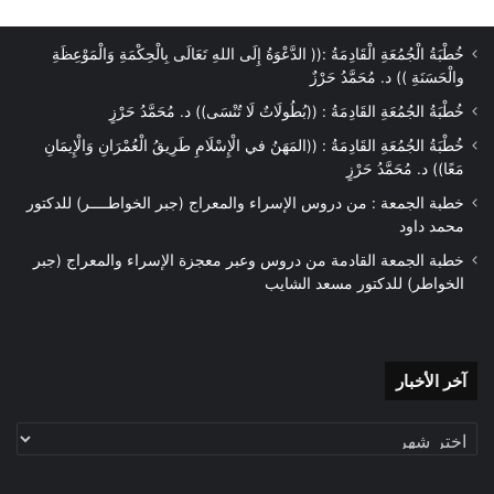
خُطْبَةُ الْجُمُعَةِ الْقَادِمَةُ :(( الدَّعْوَةُ إِلَى اللهِ تَعَالَى بِالْحِكْمَةِ وَالْمَوْعِظَةِ
والْحَسَنَةِ )) د. مُحَمَّدُ حَرْزٌ
خُطْبَةُ الجُمُعَةِ القَادِمَةُ : ((بُطُولَاتٌ لَا تُنْسَى)) د. مُحَمَّدُ حَرْزٍ
خُطْبَةُ الجُمُعَةِ القَادِمَةُ : ((المَهَنُ في الْإِسْلَامِ طَرِيقُ الْعُمْرَانِ وَالْإِيمَانِ
مَعًا)) د. مُحَمَّدُ حَرْزٍ
خطبة الجمعة : من دروس الإسراء والمعراج (جبر الخواطــــر) للدكتور
محمد داود
خطبة الجمعة القادمة من دروس وعبر معجزة الإسراء والمعراج (جبر
الخواطر) للدكتور مسعد الشايب
آخر
آخر الأخبار
الأخبار