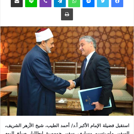
ع
ب
طباعة
ل
ر
ى
ي
ت
د
و
ا
ي
إ
ت
ل
ر
ك
ت
ر
و
ن
ي
ا
استقبل فضيلة الإمام الأكبر أ.د/ أحمد الطيب، شيخ الأزهر الشريف،
السفير ماوريتسيو مساري، سفير جمهورية إيطاليا، صباح اليوم