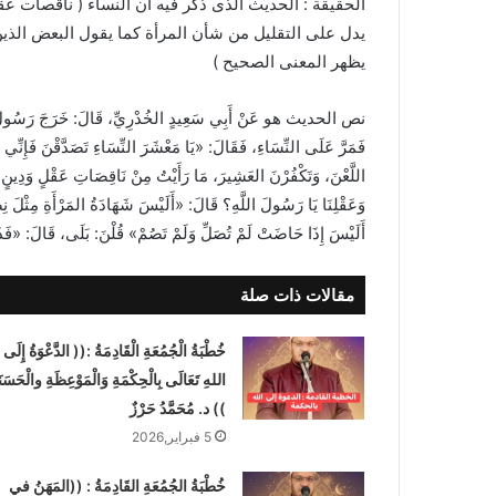
الحقيقة : الحديث الذى ذكر فيه أن النساء ( ناقصات ع
يدل على التقليل من شأن المرأة كما يقول البعض الذين
يظهر المعنى الصحيح )
نص الحديث هو عَنْ أَبِي سَعِيدٍ الخُدْرِيِّ، قَالَ: خَرَجَ رَسُولُ اللّ
فَمَرَّ عَلَى النِّسَاءِ، فَقَالَ: «يَا مَعْشَرَ النِّسَاءِ تَصَدَّقْنَ فَإِنِّي أُر
اللَّعْنَ، وَتَكْفُرْنَ العَشِيرَ، مَا رَأَيْتُ مِنْ نَاقِصَاتِ عَقْلٍ وَدِينٍ أ
وَعَقْلِنَا يَا رَسُولَ اللَّهِ؟ قَالَ: «أَلَيْسَ شَهَادَةُ المَرْأَةِ مِثْلَ 
أَلَيْسَ إِذَا حَاضَتْ لَمْ تُصَلِّ وَلَمْ تَصُمْ» قُلْنَ: بَلَى، ق
مقالات ذات صلة
خُطْبَةُ الْجُمُعَةِ الْقَادِمَةُ :(( الدَّعْوَةُ إِلَى
اللهِ تَعَالَى بِالْحِكْمَةِ وَالْمَوْعِظَةِ والْحَسَنَ
)) د. مُحَمَّدُ حَرْزٌ
5 فبراير,2026
خُطْبَةُ الجُمُعَةِ القَادِمَةُ : ((المَهَنُ في