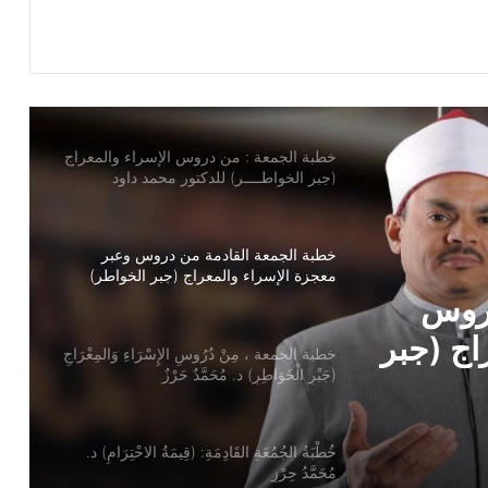
خطبة الجمعة : من دروس الإسراء والمعراج
(جبر الخواطــــر) للدكتور محمد داود
خطبة الجمعة القادمة من دروس وعبر
معجزة الإسراء والمعراج (جبر الخواطر)
للدكتور مسعد الشايب
خطبة الجمعة ، مِنْ دُرُوسِ الإِسْرَاءِ وَالمِعْرَاجِ
(جَبْرِ الْخَوَاطِرِ) د. مُحَمَّدٌ حَرْزٌ
سْرَاءِ
ُحَمَّدٌ
خُطْبَةُ الجُمُعَةِ القَادِمَةِ: (قِيمَةُ الاحْتِرَامِ) د.
مُحَمَّدُ حِرْزٍ
خطبة الجمعة ، قيمة الاحترام ، للدكتور
مسعد الشايب