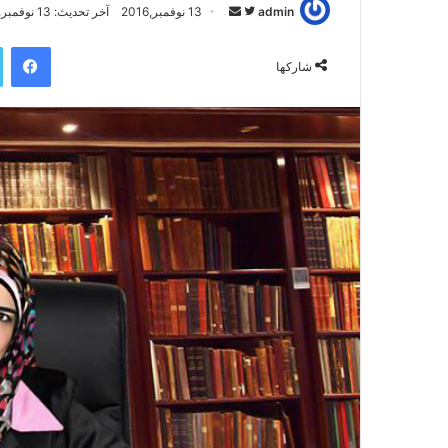
admin
ت
أ
13 نوفمبر,2016
آخر تحديث: 13 نوفمبر,2016
ا
ر
فيسبوك
ب
س
شاركها
ع
ل
ع
ب
ل
ر
ى
ي
ت
د
و
ا
ي
إ
ت
ل
ر
ك
ت
ر
و
ن
ي
ا