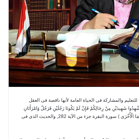
لتعليم والمشاركة فى الحياة العامة لأنها ناقصة فى العقل
ْنِ مِنْ رِجَالِكُمْ فَإِنْ لَمْ يَكُونَا رَجُلَيْنِ فَرَجُلٌ وَامْرَأَتَانِ
مِمَّنْ تَرْضَوْنَ مِنَ الشُّهَدَاءِ أَنْ تَضِلَّ إِحْدَاهُمَا فَتُذَكِّرَ إِحْدَاهُمَا الْأُخْرَى ) سورة البقرة جزء من الآية 282, والحديث الذى فى