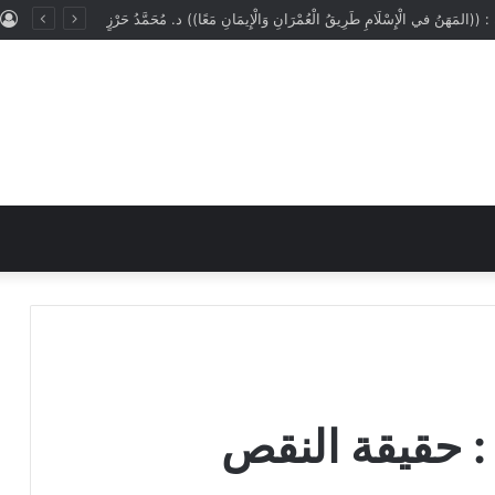
ُ : ((المَهَنُ في الْإِسْلَامِ طَرِيقُ الْعُمْرَانِ وَالْإِيمَانِ مَعًا)) د. مُحَمَّدُ حَرْزٍ
 حقيقة النقص