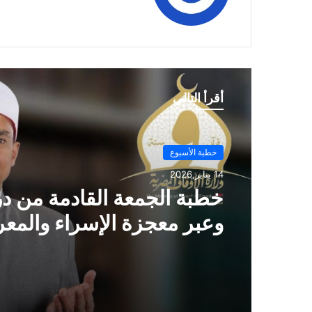
الوي
وك
ب
أقرأ التالي
خطبة الأسبوع
14 يناير,2026
خطبة الجمعة ، مِنْ دُرُوسِ الإِ
وَالمِعْرَاجِ (جَبْرِ الْخَوَاطِرِ) د. م
حَرْزٌ