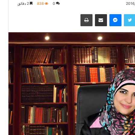
0
838
2 دقائق
تويتر
ماسنجر
مشاركة عبر البريد
طباعة