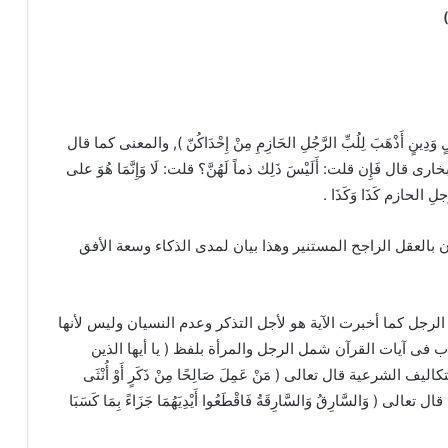
)
ِينٍ أَذْهَبَ لِلُبِّ الرَّجُلِ الحَازِمِ مِنْ إِحْدَاكُنّ ), والمعنى كما قال
فَإِن قلت: أَلَيْسَ ذَلِك ذماً لَهُنَّ؟ قلت: لَا وَإِنَّمَا هُوَ على
لِ الحازم كَذَا وَكَذَا .
بالعقل الراجح المستنير وهذا بيان لمدى الذكاء وسعة الأفق
لرجل كما أخبرت الآية هو لأجل التذكر وعدم النسيان وليس لأنها
ب فى آيات القرآن شمل الرجل والمرأة بلفظ ( يا أيها الذين
الشرعية قال تعالى ( مَنْ عَمِلَ صَالِحًا مِنْ ذَكَرٍ أَوْ أُنْثَى
ال تعالى ( وَالسَّارِقُ وَالسَّارِقَةُ فَاقْطَعُوا أَيْدِيَهُمَا جَزَاءً بِمَا كَسَبَا