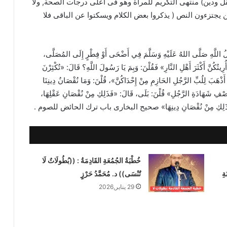
قل ودين) منتهى التكريم للمرأة وهو فى أعلى درجات الصحة, ولا
 يجتزءون النص ( يذكروا بعض الكلام ويسكتوا عن الباقى فلا
َهِ صَلَّى اللهُ عَلَيْهِ وَسَلَّمَ فِي أَضْحَى أَوْ فِطْرٍ إِلَى المُصَلَّى،
ِيتُكُنَّ أَكْثَرَ أَهْلِ النَّارِ» فَقُلْنَ: وَبِمَ يَا رَسُولَ اللَّهِ؟ قَالَ: «تُكْثِرْنَ
َذْهَبَ لِلُبِّ الرَّجُلِ الحَازِمِ مِنْ إِحْدَاكُنَّ»، قُلْنَ: وَمَا نُقْصَانُ دِينِنَا
نِصْفِ شَهَادَةِ الرَّجُلِ» قُلْنَ: بَلَى، قَالَ: «فَذَلِكِ مِنْ نُقْصَانِ عَقْلِهَا،
َالَ: «فَذَلِكِ مِنْ نُقْصَانِ دِينِهَا» صحيح البخارى باب ترك الحائض للصوم .
خُطْبَةُ الجُمُعَةِ القَادِمَةُ : ((بُطُولَاتٌ لَا
ةِ
تُنْسَى)) د. مُحَمَّدُ حَرْزٍ
29 يناير,2026