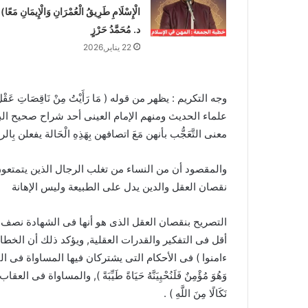
الْإِسْلَامِ طَرِيقُ الْعُمْرَانِ وَالْإِيمَانِ مَعًا)
د. مُحَمَّدُ حَرْزٍ
22 يناير,2026
وجه التكريم : يظهر من قوله ( مَا رَأَيْتُ مِنْ نَاقِصَاتِ عَقْلٍ وَد
علماء الحديث ومنهم الإمام العينى أحد شراح صحيح البخارى قال 
معنى التَّعَجُّب بأنهن مَعَ اتصافهن بِهَذِهِ الْحَالة يفعلن بِالرج
والمقصود أن من النساء من تغلب الرجال الذين يتمتعون 
نقصان العقل والدين يدل على الطبيعة وليس الإهانة
التصريح بنقصان العقل الذى هو أنها فى الشهادة نصف ا
أقل فى التفكير والقدرات العقلية, ويؤكد ذلك أن الخطا
ءامنوا ) فى الأحكام التى يشتركان فيها المساواة فى التكاليف 
وَهُوَ مُؤْمِنٌ فَلَنُحْيِيَنَّهُ حَيَاةً طَيِّبَةً ), والمساواة فى العقاب ق
نَكَالًا مِنَ اللَّهِ ) .