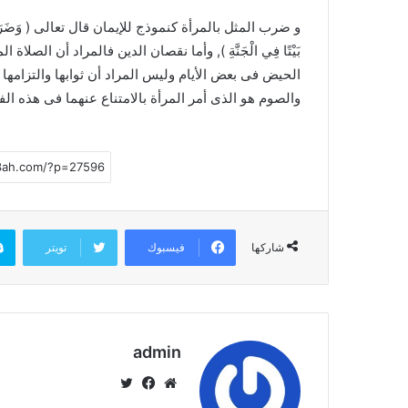
و ضرب المثل بالمرأة كنموذج للإيمان قال تعالى ( وَضَرَبَ اللَّهُ مَثَل
بَيْتًا فِي الْجَنَّةِ ), وأما نقصان الدين فالمراد أن ا
الحيض فى بعض الأيام وليس المراد أن ثوابها والتزامها بم
والصوم هو الذى أمر المرأة بالامتناع عنهما فى هذه الف
فيسبوك
تويتر
شاركها
admin
موق
في
تويت
ع
سب
ر