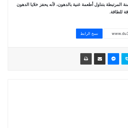
والقلب
انيلويد1″، ما يقلل من السمنة المرتبطة بتناول أطعمة غنية بالدهون، لأنه يحفز خلايا الدهون
قة للطاقة.
وزارة الصحة.. تفاصيل رفع سعر الدواء
بنسب تتراوح ما بين 30 : 50%
نسخ الرابط
فوائد الرمان للبشرة
سكايب
ماسنجر
مشاركة عبر البريد
طباعة
سر من أسرار الجمال
بالهنا والشفا مع حنان كل يوم اكلة
خطبة الجمعة القادمة pdf ، للدكتور مسعد
الشايب : (ونغرس فيأكل من بعدنا)