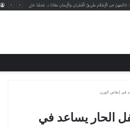
: ((المَهَنُ في الْإِسْلَامِ طَرِيقُ الْعُمْرَانِ وَالْإِيمَانِ مَعًا)) د. مُحَمَّدُ حَرْزٍ
عد في إنقاص الوزن
فل الحار يساعد في