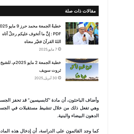
مقالات ذات صلة
خطبةُ الجمعة محمد حرز 9 م
PDF : إنَّ ما أتخوف عليكم رجلٌ آتاه
اللهُ القرآنَ فغيّر معناه
7 مايو,2025
خطبة الجمعة 2 مايو 2025م، للشيخ
ثروت سويف
30 أبريل,2025
وأضاف الباحثون، أن مادة “كابسيسين” قد تحفز الجسم 
وهي تفعل ذلك من خلال تنشيط مستقبلات في الجسم ت
الدهون البيضاء والبنية.
كما وجد القائمون على الدراسة، أن إدخال هذه الماد