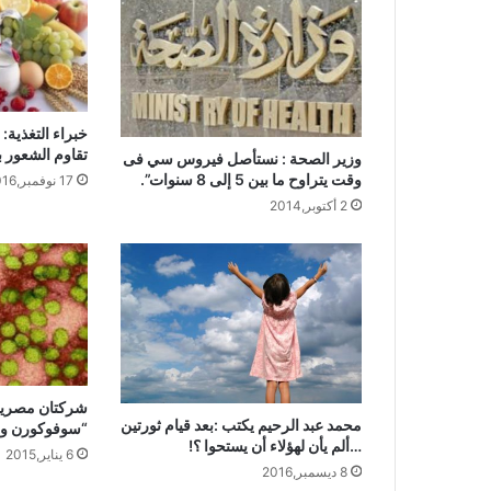
خبراء التغذية:
تقاوم الشعور ب
وزير الصحة : نستأصل فيروس سي فى
وقت يتراوح ما بين 5 إلى 8 سنوات”.
17 نوفمبر,2016
2 أكتوبر,2014
شركتان مصريتا
محمد عبد الرحيم يكتب :بعد قيام ثورتين
“سوفوكورن وفي
…ألم يأن لهؤلاء أن يستحوا ؟!
6 يناير,2015
8 ديسمبر,2016