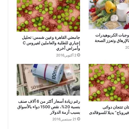
خطبةُ الجمعةِ القادمةِ: ((ونغرسُ فيأكلُ من
بَعدَنا)) د. محمد حرز
 وجبات الكربوهيدرات
جامعتي القاهرة وعين شمس: تحليل
الإرهاق وتعزز الصحة
إجباري للطلبة والعاملين لفيروس C
خطبة الجمعة القادمة محمد حرز pdf :
وأمراض أخري
ونغرس فيأكل من بعدنا ، 2 مايو 2025
2 أكتوبر,2016
خطبة الجمعة pdf محمد حرز – محمد داود –
ثروت سويف – مسعد الشايب : إذا استنار
العقل بالعلم أنار
رغم زيادة أسعار أكثر من 6 آلاف صنف
بنسبة 20%، نقص 1500 دواء بالأسواق
ن تنتجان دوائى
بسبب أزمة الدولار
روباج” بديلا للسوفالدى
21 سبتمبر,2016