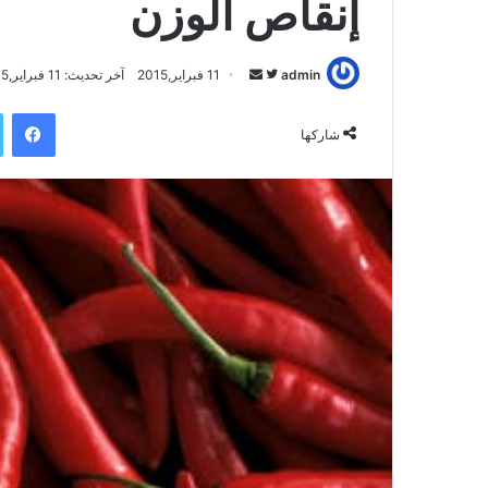
إنقاص الوزن
admin
ت
أ
11 فبراير,2015
آخر تحديث: 11 فبراير,2015
ا
ر
فيسبوك
ب
س
شاركها
ع
ل
ع
ب
ل
ر
ى
ي
ت
د
و
ا
ي
إ
ت
ل
ر
ك
ت
ر
و
ن