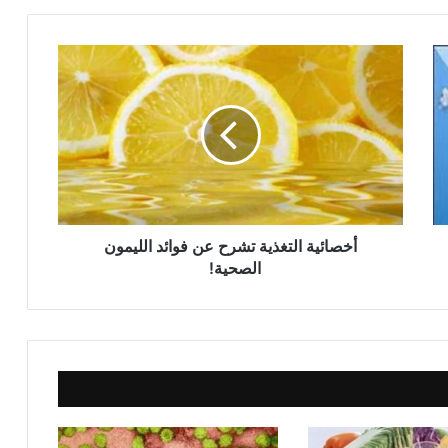
وزارة الصحة.. تفاصيل رفع سعر الدواء
بنسب تتراوح ما بين 30 : 50%
فوائد الرمان للبشرة
سر من أسرار الجمال
أخصائية التغذية تشرح عن فوائد الليمون
بالهنا والشفا مع حنان كل يوم اكلة
الصحية!
خطبة الجمعة القادمة pdf ، للدكتور مسعد
الشايب : (ونغرس فيأكل من بعدنا)
خطبة الجمعة : ونغرسُ فيأكلُ من بَعدَنا، د.
محمد داود