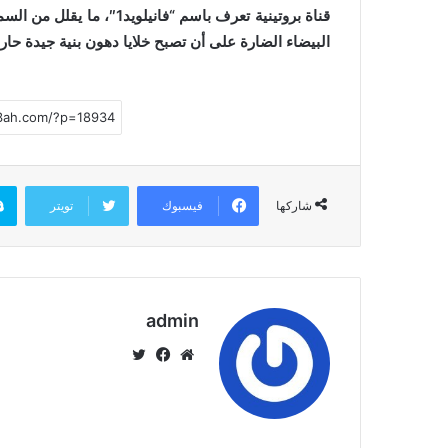
قناة بروتينية تعرف باسم “ف
البيضاء الضارة على أن تصبح خلايا دهون بنية جيدة حار
فيسبوك
تويتر
شاركها
admin
موق
في
تويت
ع
سب
ر
الوي
وك
ب