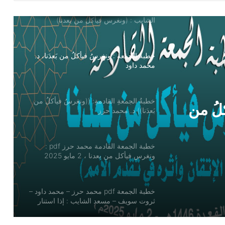
خطبة الجمعة : ونغرسُ فيأكلُ من بَعدَنا، د.
محمد داود
خطبةُ الجمعةِ القادمةِ: ((ونغرسُ فيأكلُ من
بَعدَنا)) د. محمد حرز
خطبة الجمعة القادمة محمد حرز pdf :
نغرسُ
ونغرس فيأكل من بعدنا ، 2 مايو 2025
حرز
خطبة الجمعة pdf محمد حرز – محمد داود –
ثروت سويف – مسعد الشايب : إذا استنار
العقل بالعلم أنار
لُ من
6 أخطاء تقودك لأمراض السمنة والسكر
والقلب