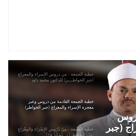
خطبة الجمعة ، إدارة الوقت مفتاح بناء
الإنسان الناجح للدكتور مسعد الشايب
خطبة الجمعة : من دروس الإسراء والمعراج
(جبر الخواطــــر) للدكتور محمد داود
خطبة الجمعة القادمة من دروس وعبر
معجزة الإسراء والمعراج (جبر الخواطر)
للدكتور مسعد الشايب
خطبة الجمعة ، مِنْ دُرُوسِ الإِسْرَاءِ وَالمِعْرَاجِ
(جَبْرِ الْخَوَاطِرِ) د. مُحَمَّدٌ حَرْزٌ
سْرَاءِ
ُحَمَّدٌ
خُطْبَةُ الجُمُعَةِ القَادِمَةِ: (قِيمَةُ الاحْتِرَامِ) د.
مُحَمَّدُ حِرْزٍ