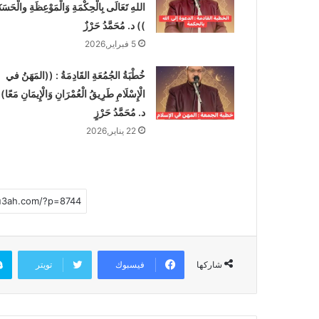
اللهِ تَعَالَى بِالْحِكْمَةِ وَالْمَوْعِظَةِ والْحَسَنَ
ي
ا
)) د. مُحَمَّدُ حَرْزٌ
5 فبراير,2026
خُطْبَةُ الجُمُعَةِ القَادِمَةُ : ((المَهَنُ في
الْإِسْلَامِ طَرِيقُ الْعُمْرَانِ وَالْإِيمَانِ مَعًا)
د. مُحَمَّدُ حَرْزٍ
22 يناير,2026
فيسبوك
تويتر
شاركها