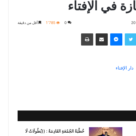
ة في الإفتاء
0
1٬785
أقل من دقيقة
تويتر
ماسنجر
مشاركة عبر البريد
طباعة
خُطْبَةُ الجُمُعَةِ القَادِمَةُ : ((بُطُولَاتٌ لَا