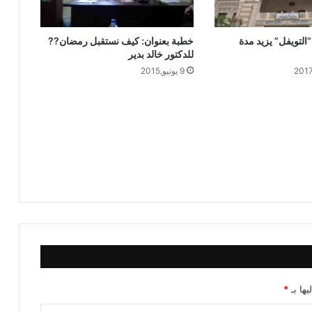
مُحَمَّدُ حِرْزٍ
“التويفل” يزيد مدة
خطبة بعنوان: كيف نستقبل رمضان??
خطبة الجمعة ، قيمة الاحترام ، للدكتور
للدكتور خالد بدير
مسعد الشايب
9 يونيو,2015
يها بـ
*