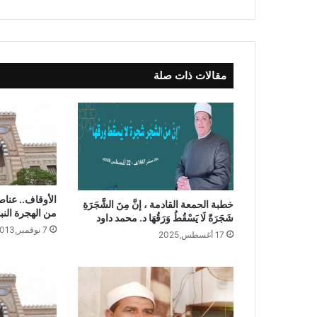
مقالات ذات صلة
الأوقاف.. عنا
خطبة الحمعة القادمة ، إنَّ مِنَ الشَّجَرَةِ
من الهجرة النب
شَجَرَةً لَا يَسْقُطُ وَرَقُهَا د. محمد داود
7 نوفمبر,2013
17 أغسطس,2025