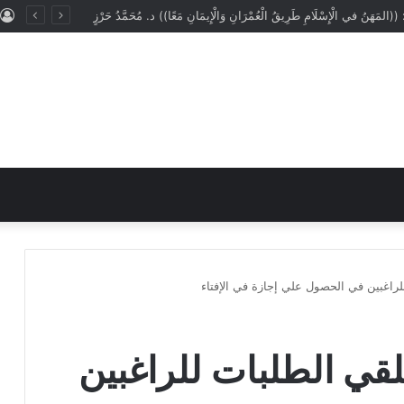
: ((المَهَنُ في الْإِسْلَامِ طَرِيقُ الْعُمْرَانِ وَالْإِيمَانِ مَعًا)) د. مُحَمَّدُ حَرْزٍ
للراغبين في الحصول علي إجازة في الإفتاء
تلقي الطلبات للراغبين