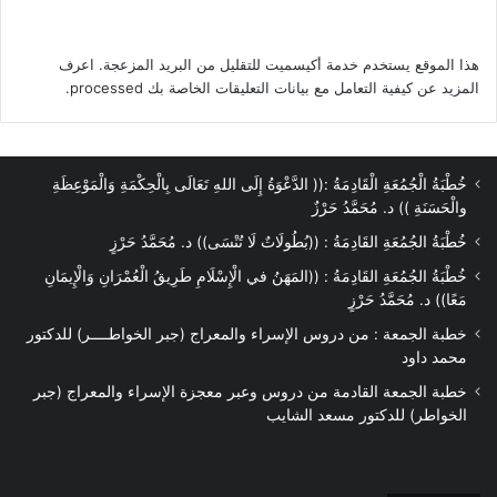
ولذلك يقول صلى الله عليه وسلم فيما
رواه الترمذى بسند صحيح عن معاذ بن
هذا الموقع يستخدم خدمة أكيسميت للتقليل من البريد المزعجة.
اعرف
جبل:
المزيد عن كيفية التعامل مع بيانات التعليقات الخاصة بك processed
.
« أَلاَ أُخْبِرُكَ بِرَأْسِ الأَمْرِ كُلِّهِ وَعَمُودِهِ وَذِرْوَةِ
سَنَامِهِ ».
قُلْتُ بَلَى يَا رَسُولَ اللَّهِ.
خُطْبَةُ الْجُمُعَةِ الْقَادِمَةُ :(( الدَّعْوَةُ إِلَى اللهِ تَعَالَى بِالْحِكْمَةِ وَالْمَوْعِظَةِ
والْحَسَنَةِ )) د. مُحَمَّدُ حَرْزٌ
قَالَ « رَأْسُ الأَمْرِ الإِسْلاَمُ وَعَمُودُهُ الصَّلاَةُ
وَذِرْوَةُ سَنَامِهِ الْجِهَادُ ».
خُطْبَةُ الجُمُعَةِ القَادِمَةُ : ((بُطُولَاتٌ لَا تُنْسَى)) د. مُحَمَّدُ حَرْزٍ
ثُمَّ قَالَ
خُطْبَةُ الجُمُعَةِ القَادِمَةُ : ((المَهَنُ في الْإِسْلَامِ طَرِيقُ الْعُمْرَانِ وَالْإِيمَانِ
مَعًا)) د. مُحَمَّدُ حَرْزٍ
« أَلاَ أُخْبِرُكَ بِمَلاَكِ ذَلِكَ كُلِّهِ ».
خطبة الجمعة : من دروس الإسراء والمعراج (جبر الخواطــــر) للدكتور
قُلْتُ بَلَى يَا نَبِىَّ اللَّهِ قَالَ فَأَخَذَ بِلِسَانِهِ قَالَ «
محمد داود
كُفَّ عَلَيْكَ هَذَا ».
خطبة الجمعة القادمة من دروس وعبر معجزة الإسراء والمعراج (جبر
فَقُلْتُ يَا نَبِىَّ اللَّهِ وَإِنَّا لَمُؤَاخَذُونَ بِمَا نَتَكَلَّمُ
الخواطر) للدكتور مسعد الشايب
بِهِ
فَقَالَ « ثَكِلَتْكَ أُمُّكَ يَا مُعَاذُ وَهَلْ يَكُبُّ النَّاسَ