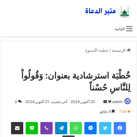
القائمة
الرئيسية
/
خطبة الأسبوع
خطبة الأسبوع
خطبة الجمعة
عاجل
مصــر
خُطْبَة استرشادية بعنوان: وَقُولُواْ
لِلنَّاسِ حُسْناً
admin
ت
أ
20 أكتوبر,2024
آخر تحديث: 21 أكتوبر,2024
0
ا
ر
738
9 دقائق
ب
س
فيسبوك
تويتر
ماسنجر
واتساب
تيلقرام
ڤايبر
لاين
مشاركة عبر البريد
ع
ل
ع
ب
طباعة