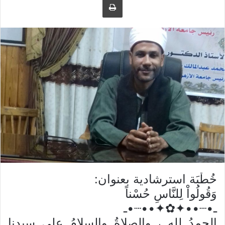
ل
ر
ى
ي
ت
د
و
ا
ي
إ
ت
ل
ر
ك
ت
ر
و
ن
ي
ا
خُطْبَة استرشادية بعنوان:
وَقُولُواْ لِلنَّاسِ حُسْناً
ـ•┈••✦✿✦••┈•ـ
الحمدُ للهِ ، والصلاةُ والسلامُ على سيدنا