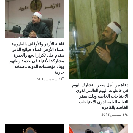
واهده للإسلام
فخرجت منه الشهادة سريعة مدوية أمام
أصحابه رعاة الغنم ..
وعينه النبي مؤذناً لأهل مكة المكرمة، وهذا
شرف لا يعلوه شرف.
فأقسم أبو محذورة من يومها ألا يحلق
قافلة الأزهر والأوقاف بالقليوبية
علماء الأزهر :قضاء حوائج الناس
شعر رأسه ‏الذي وضع النبي ﷺ يده
مقدم على تكرار الحج والعمرة
الشريفة عليه إلى أن مات.
مشاركة الأغنياء في خدمة وطنهم
وبناء مؤسسات الدولة ..صدقة
وظلت ذرية أبي محذورة يؤذنون قرابة ال
جارية
٣٠٠ عام.
7 سبتمبر,2013
بفضل دعاء النبي ﷺ له ولذريته، فقد كانوا
دعاة من أجل مصر .. تشارك اليوم
فى فاعليات اليوم العالمى لذوى
أصحاب حنجرة ذهبية ربانية.
الاحتياجات الخاصه وذلك بمقر
النقابه العامه لذوى الاحتياجات
سلام على مؤذن مكة أبو محذورة في
الخاصه بالقاهره
الخالدين.
8 سبتمبر,2013
رواه أبو داوود والنسائي وأحمد في السنن.
ماذا لو قلت لأحدهم أنه جميل ….؟