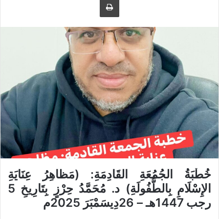
ل
ر
ى
ي
ت
د
و
ا
ي
إ
ت
ل
ر
ك
ت
ر
و
ن
ي
ا
خُطْبَةُ الجُمُعَةِ القَادِمَةِ: (مَظاهِرُ عِنَايَةِ
الإِسْلَامِ بِالطُّفُولَةِ) د. مُحَمَّدُ حِرْزٍ بِتَارِيخِ 5
رجب 1447هـ
–
26دِيسَمْبَرَ
2025
م