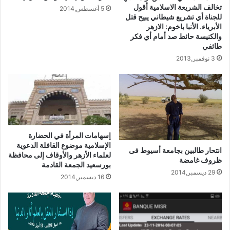
تخالف الشريعة الاسلامية أقول
5 أغسطس,2014
الرَّحْمَةِ رَحْمَةً لِلْعَالَمِينَ لِنَعْلَمَ الدِّينَ كُلَّهَا أَنَّ
للجناة أي تشريع شيطاني يبيح قتل
الإِسْلَامَ سَبَقَ حُقُوقَ الْإِنْسَانِي فِي وَضْعِ
الأبرياء. الأنبا باخوم: الازهر
والكنيسة حائط صد أمام أي فكر
ضَوَابِطَ وَحُقُوقٍ لِلطُّفُولَةِ بِلَا نَظرَ إِلَى لَوْنٍ أَوْ
طائفي
عِرْقٍ أَوْ لُغَةٍ أَوْ دِينٍ ،وَخَاصَّةً وَأَنَّ لِكُلِّ أُمَّةٍ
3 نوفمبر,2013
مُسْتَقْبَلًا تَأْمُلُهُ وَتَنْشُدُهُ، وَلَا يَقُومُ هَذَا
الْمُسْتَقْبَلُ إِلَّا عَلَى النَّاشِئِ، فَأَطْفَالُ الْيَوْمِ
هُمْ رِجَالُ الْغَدِ، أَطْفَالُ الْيَوْمِ هُمْ حُمَاةُ الدِّينِ
وَأَبطَالُ الْوَطَنِ، أَطْفَالُ الْيَوْمِ هُمْ نَوَاةُ أُمَّتِنَا
وَهُمْ فَخْرُهَا وَعِزَّتُهَا، وَخَاصَّةً فِي زَمَنٍ تَكَالَبَ
إسهامات المرأة في الحضارة
فِيهِ أَعْدَاءُ الْإِسْلَامِ عَلَى أَهْلِهِ، وَفِي زَمَنٍ
الإسلامية موضوع القافلة الدعوية
انتحار طالبين بجامعة أسيوط فى
لعلماء الأزهر والأوقاف إلى محافظة
كَشَّرَ الشَّرُّ فِيهِ عَنْ أَنْيَابِهِ وَفِي زَمَنٍ انْتَشَرَتْ
ظروف غامضة
بورسعيد الجمعة القادمة
29 ديسمبر,2014
فِيهِ وَسَائِلُ الْفَسَادِ وَعَمَّتْ وَطُمَّتْ، كَانَ
16 ديسمبر,2014
لِزَامًا عَلَيْنَا -نَحْنُ الْآبَاءَ وَالْمُرَبِّيْنَ وَأُوْلِيَاءِ
الْأُمُورِ- أَنْ نَهْتَمَّ بِشَأْنِ تَرْبِيَةِ الطِّفْلِ مُنْذُ
نُعُومَةِ أَظْفَارِهِ بَلْ وَقَبْلَ مَوْلِدِهِ وَاخْتِيَارِ أُمِّهِ،