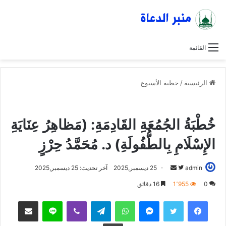
القائمة
الرئيسية
/
خطبة الأسبوع
خطبة الأسبوع
خطبة الجمعة
عاجل
خُطْبَةُ الجُمُعَةِ القَادِمَةِ: (مَظاهِرُ عِنَايَةِ
الإِسْلَامِ بِالطُّفُولَةِ) د. مُحَمَّدُ حِرْزٍ
admin
ت
أ
25 ديسمبر,2025
آخر تحديث: 25 ديسمبر,2025
ا
ر
0
1٬955
16 دقائق
ب
س
فيسبوك
تويتر
ماسنجر
واتساب
تيلقرام
ڤايبر
لاين
مشاركة عبر البريد
ع
ل
ع
ب
طباعة