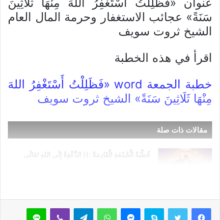
عنوان «فَظَلِلْتُ أَسْتَغْفِرُ اللهَ مِنْهَا ثَلَاثِينَ
سَنَةً» عجائب الاستغفار وحرمة المال العام
الشيخ ثروت سويف
اقرأ في هذه الخطبة
خطبة الجمعة word «فَظَلِلْتُ أَسْتَغْفِرُ اللهَ
مِنْهَا ثَلَاثِينَ سَنَةً» الشيخ ثروت سويف
مقالات ذات صلة
خُطْبَةُ الْجُمُعَةِ الْقَادِمَةُ :(( الدَّعْوَةُ إِلَى اللهِ تَعَالَى
بِالْحِكْمَةِ وَالْمَوْعِظَةِ والْحَسَنَةِ )) د. مُحَمَّدُ حَرْزٌ
اظهر المزيد
5 فبراير,2026
خُطْبَةُ الجُمُعَةِ القَادِمَةُ : ((بُطُولَاتٌ لَا تُنْسَى)) د. مُحَمَّدُ
سكايب
ماسنجر
واتساب
تيلقرام
ڤايبر
لاين
حَرْزٍ