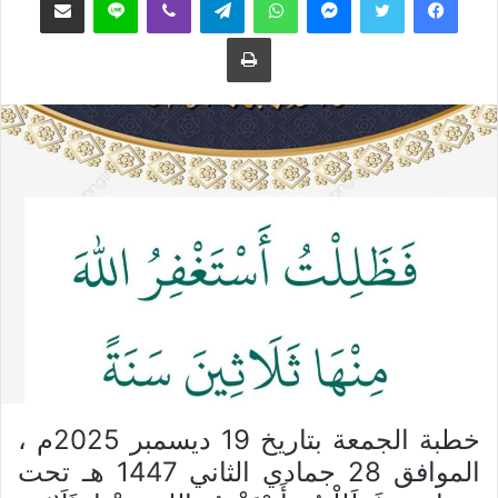
ع
ب
طباعة
ل
ر
ى
ي
ت
د
و
ا
ي
إ
ت
ل
ر
ك
ت
ر
و
ن
ي
ا
خطبة الجمعة بتاريخ 19 ديسمبر 2025م ،
الموافق 28 جمادي الثاني 1447 هـ تحت