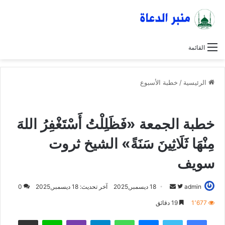
القائمة
الرئيسية
/
خطبة الأسبوع
خطبة الأسبوع
خطبة الجمعة
عاجل
خطبة الجمعة «فَظَلِلْتُ أَسْتَغْفِرُ اللهَ
مِنْهَا ثَلَاثِينَ سَنَةً» الشيخ ثروت
سويف
admin
ت
أ
18 ديسمبر,2025
آخر تحديث: 18 ديسمبر,2025
0
ا
ر
1٬677
19 دقائق
ب
س
فيسبوك
تويتر
ماسنجر
واتساب
تيلقرام
ڤايبر
لاين
مشاركة عبر البريد
ع
ل