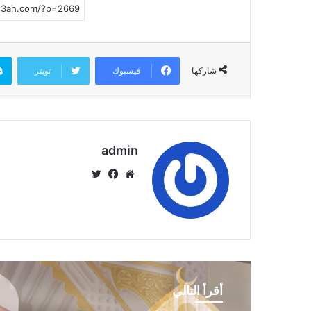
فيسبوك
تويتر
شاركها
admin
موق
في
تويت
ع
سب
ر
الوي
وك
ب
أقرأ التالي