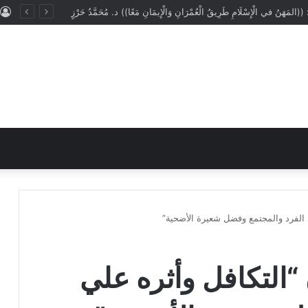
: ((المَهَنُ في الْإِسْلَامِ طَرِيقُ الْعُمْرَانِ وَالْإِيمَانِ مَعًا)) د. مُحَمَّدُ حَرْزٍ
 الفرد والمجتمع وفضل شعيرة الأضحية”
“التكافل وأثره علي