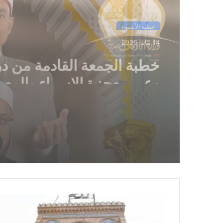
خطبة الأسبوع
14 يناير,2026
خطبة الجمعة ، مِنْ دُرُوسِ الإِ
وَالمِعْرَاجِ (جَبْرِ الْخَوَاطِرِ) د. م
حَرْزٌ