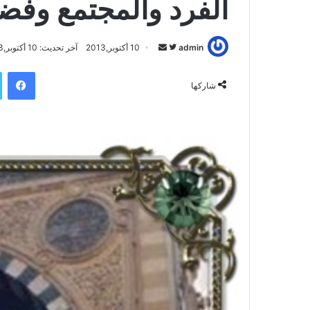
الفرد والمجتمع وفض
admin
ت
أ
10 أكتوبر,2013
آخر تحديث: 10 أكتوبر,2013
ا
ر
فيسبوك
ب
س
شاركها
ع
ل
ع
ب
ل
ر
ى
ي
ت
د
و
ا
ي
إ
ت
ل
ر
ك
ت
ر
و
ن