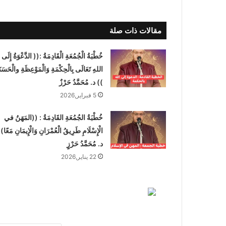
مقالات ذات صلة
خُطْبَةُ الْجُمُعَةِ الْقَادِمَةُ :(( الدَّعْوَةُ إِلَى
اللهِ تَعَالَى بِالْحِكْمَةِ وَالْمَوْعِظَةِ والْحَسَنَ
)) د. مُحَمَّدُ حَرْزٌ
5 فبراير,2026
خُطْبَةُ الجُمُعَةِ القَادِمَةُ : ((المَهَنُ في
الْإِسْلَامِ طَرِيقُ الْعُمْرَانِ وَالْإِيمَانِ مَعًا)
د. مُحَمَّدُ حَرْزٍ
22 يناير,2026