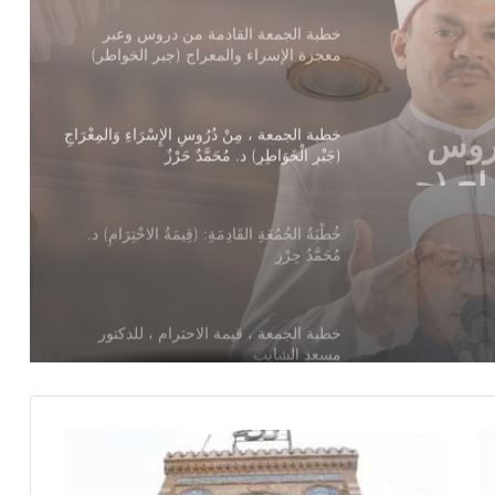
للدكتور مسعد الشايب
خطبة الجمعة ، مِنْ دُرُوسِ الإِسْرَاءِ وَالمِعْرَاجِ
(جَبْرِ الْخَوَاطِرِ) د. مُحَمَّدٌ حَرْزٌ
سْرَاءِ
ُحَمَّدٌ
خُطْبَةُ الجُمُعَةِ القَادِمَةِ: (قِيمَةُ الاحْتِرَامِ) د.
مُحَمَّدُ حِرْزٍ
خطبة الجمعة ، قيمة الاحترام ، للدكتور
مسعد الشايب
خطبة الجمعة للدكتور محمد داود ، قيمة
الاحترام
خطبة الجمعة القادمة ( قيمة الاحترام )
للشيخ ثروت سويف