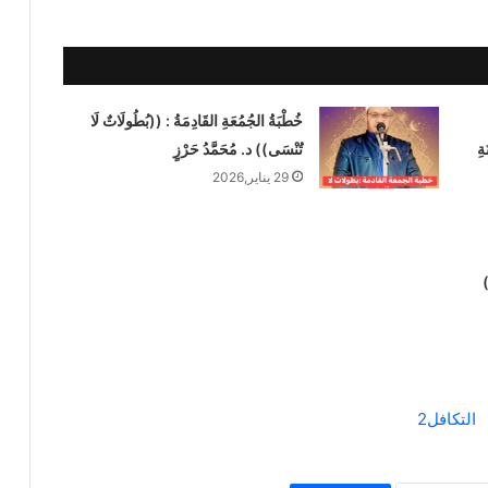
خُطْبَةُ الجُمُعَةِ القَادِمَةُ : ((بُطُولَاتٌ لَا
ةِ
تُنْسَى)) د. مُحَمَّدُ حَرْزٍ
29 يناير,2026
)
خطبة الجمعة للدكتور محمد داود ، قيمة
الاحترام
خطبة الجمعة القادمة ( قيمة الاحترام )
للشيخ ثروت سويف