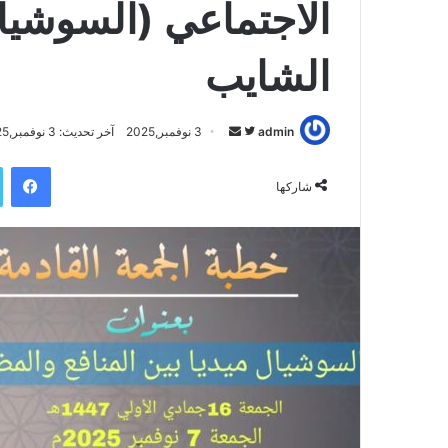
الاجتماعي (السوشيال
الشايب
admin
ت
أ
3 نوفمبر,2025
آخر تحديث: 3 نوفمبر,2025
ا
ر
فيسبوك
ب
س
شاركها
ع
ل
ع
ب
ل
ر
ى
ي
ت
د
و
ا
ي
إ
ت
ل
ر
ك
ت
ر