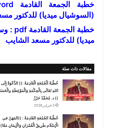
(السوشيال ميديا) للدكتور مس
خطبة ال
ميديا) للدكتور مسعد الشايب
مقالات ذات صلة
خُطْبَةُ الْجُمُعَةِ الْقَادِمَةُ :(( الدَّعْوَةُ إِلَى
اللهِ تَعَالَى بِالْحِكْمَةِ وَالْمَوْعِظَةِ والْحَسَنَ
)) د. مُحَمَّدُ حَرْزٌ
5 فبراير,2026
خُطْبَةُ الجُمُعَةِ القَادِمَةُ : ((المَهَنُ في
الْإِسْلَامِ طَرِيقُ الْعُمْرَانِ وَالْإِيمَانِ مَعًا)