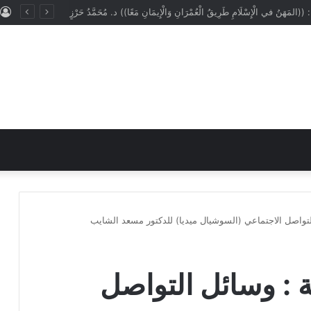
: ((المَهَنُ في الْإِسْلَامِ طَرِيقُ الْعُمْرَانِ وَالْإِيمَانِ مَعًا)) د. مُحَمَّدُ حَرْزٍ
لتواصل الاجتماعي (السوشيال ميديا) للدكتور مسعد الشايب
 : وسائل التواصل