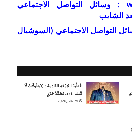
خطبة الجمعة القادمة word : وسائل التواصل الاجتماعي
عد الشايب
جمعة القادمة pdf : وسائل التواصل الاجتماعي (السوشيال
خُطْبَةُ الجُمُعَةِ القَادِمَةُ : ((بُطُولَاتٌ لَا
ةِ
تُنْسَى)) د. مُحَمَّدُ حَرْزٍ
29 يناير,2026
)