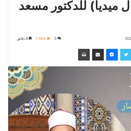
 ميديا) للدكتور مسعد
0
1٬604
8 دقائق
تويتر
ماسنجر
مشاركة عبر البريد
طباعة