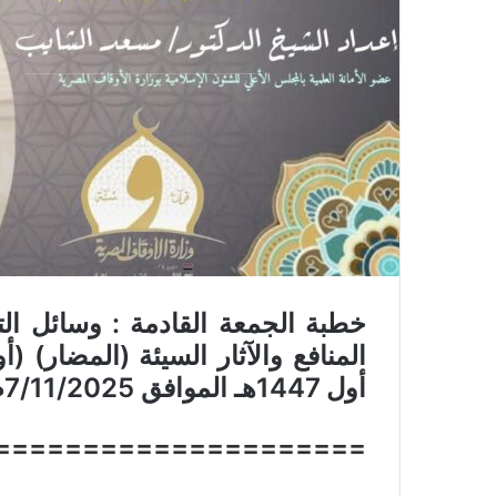
و
ن
ي
ا
خطبة الجمعة القادمة : وسائل ال
المنافع والآثار السيئة (المضار) (
أول 1447هـ الموافق 7/11/2025م للدكتور مسعد الشايب
=====================