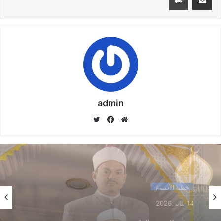
على النبيِّ المختارِ وعلى آلهِ وصحبهِ
الأطهارِ وسلمْ تسليمًا كثيرًا إلى يومِ الدينِ.
مقالات ذات صلة
خُطْبَةُ الْجُمُعَةِ الْقَادِمَةُ :(( الدَّعْوَةُ إِلَى اللهِ تَعَالَى
بِالْحِكْمَةِ وَالْمَوْعِظَةِ والْحَسَنَةِ )) د. مُحَمَّدُ حَرْزٌ
admin
5 فبراير,2026
موق
في
تويت
خُطْبَةُ الجُمُعَةِ القَادِمَةُ : ((بُطُولَاتٌ لَا تُنْسَى)) د. مُحَمَّدُ
ع
سب
ر
حَرْزٍ
الوي
وك
29 يناير,2026
ب
خُطْبَةُ الجُمُعَةِ القَادِمَةُ : ((المَهَنُ في الْإِسْلَامِ طَرِيقُ
الْعُمْرَانِ وَالْإِيمَانِ مَعًا)) د. مُحَمَّدُ حَرْزٍ
خطبة الأسبوع
22 يناير,2026
خطبة الأسبوع
14 يناير,2026
14 يناير,2026
خطبة الجمعة ، مِنْ دُرُوسِ الإِسْرَاءِ وَالمِعْرَاجِ (جَبْرِ