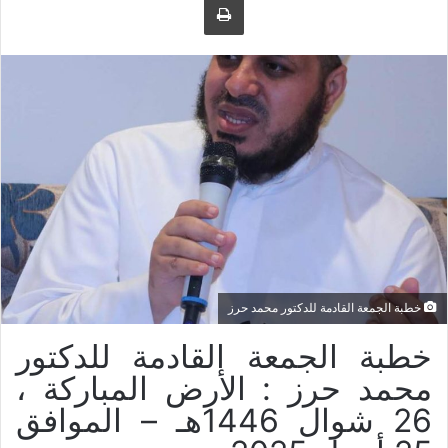
ل
ر
ى
ي
ت
د
و
ا
ي
إ
ت
ل
ر
ك
ت
ر
و
ن
ي
ا
خطبة الجمعة القادمة للدكتور محمد حرز
خطبة الجمعة القادمة للدكتور
محمد حرز : الأرض المباركة ،
26 شوال 1446هـ – الموافق