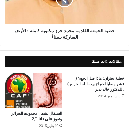
أبريل 2025
خطبة الجمعة القادمة للدكتور محمد
حرز pdf : الأرض المباركة ، 25 أبريل
خطبة الجمعة القادمة محمد حرز مكتوبة كاملة : الأرض
2025
المباركة سيناءُ
مقالات ذات صلة
خطبة الجمعة القادمة محمد
حرز pdf : الأرض المباركة ، 26
خطبة بعنوان: ماذا قبل الحج؟ (
شوال 1446هـ – الموافق 25
عشر وصايا لحجاج بيت الله الحرام )
، للدكتور خالد بدير
أبريل 2025م
3 سبتمبر,2014
عناصرُ اللقاءِ:
السنغال تشعل مجموعة الجزائر
وتفوز علي غانا 2/1
أولًا: سيناءُ أرضٌ مباركةٌ.
19 يناير,2015