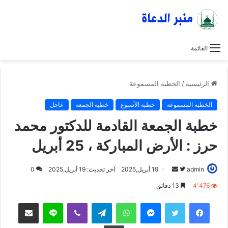
القائمة
الرئيسية
/
الخطبة المسموعة
الخطبة المسموعة
خطبة الأسبوع
خطبة الجمعة
عاجل
خطبة الجمعة القادمة للدكتور محمد
حرز : الأرض المباركة ، 25 أبريل
admin
ت
أ
19 أبريل,2025
آخر تحديث: 19 أبريل,2025
0
ا
ر
4٬476
13 دقائق
ب
س
فيسبوك
تويتر
ماسنجر
واتساب
تيلقرام
ڤايبر
لاين
مشاركة عبر البريد
ع
ل
ع
ب
طباعة