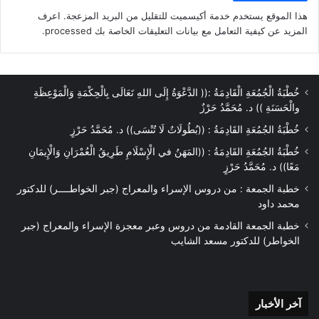
والمرسلين، وفضلَ الشهورَ بعضَهَا على
هذا الموقع يستخدم خدمة أكيسميت للتقليل من البريد المزعجة.
اعرف
بعضٍ، ففضلَ شهرَ رمضانَ على غيرِه مِن
المزيد عن كيفية التعامل مع بيانات التعليقات الخاصة بك processed
.
الشهورِ بأنْ جعلَهُ شهرَ الصيامِ والقرآنِ،
وفضلَ الأيامَ بعضَهَا على بعضٍ ففضلَ يومَ
الجمعةِ على غيرِهِ مِن الأيامِ بأنْ جعلَهُ خيرَ
خُطْبَةُ الْجُمُعَةِ الْقَادِمَةُ :(( الدَّعْوَةُ إِلَى اللهِ تَعَالَى بِالْحِكْمَةِ وَالْمَوْعِظَةِ
يومٍ طلعتْ فيهِ الشمسُ، وفضلَ الليالي
والْحَسَنَةِ )) د. مُحَمَّدُ حَرْزٌ
بعضَهَا على بعضٍ ففضلَ ليلةَ القدرِ على
خُطْبَةُ الجُمُعَةِ القَادِمَةُ : ((بُطُولَاتٌ لَا تُنْسَى)) د. مُحَمَّدُ حَرْزٍ
غيرِهَا مِن الليالِي بأنْ جعلهَا خيرًا مِن ألفِ
خُطْبَةُ الجُمُعَةِ القَادِمَةُ : ((المَهَنُ في الْإِسْلَامِ طَرِيقُ الْعُمْرَانِ وَالْإِيمَانِ
شهر.. ومِن الأماكنِ التي فضلَهَا اللهُ جلَّ
مَعًا)) د. مُحَمَّدُ حَرْزٍ
وعلا البقعةُ المباركةُ طورُ سيناءَ المبارك.
خطبة الجمعة : من دروس الإسراء والمعراج (جبر الخواطــــر) للدكتور
محمد داود
وسيناءُ أيُّها الأخيارُ جزءٌ مِن أرضِ مصرَ
خطبة الجمعة القادمة من دروس وعبر معجزة الإسراء والمعراج (جبر
الخواطر) للدكتور مسعد الشايب
الغاليةِ ولها مكانةٌ عظيمةٌ ومميزةٌ في
القرآنِ الكريمِ، حيثُ وصفَهَا اللهُ جلّ وعلا
في قرآنهِ بأوصافٍ عديدةٍ وكثيرةٍ تدلُّ على
آخر
آخر الأخبار
فضلِهَا ومكانتِهَا: فهي البقعةُ المباركةُ قال
الأخبار